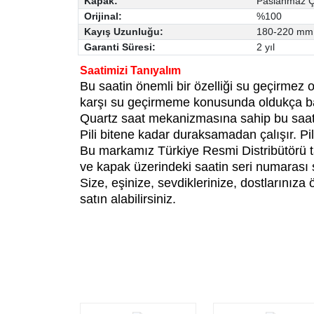
Kapak:
Paslanmaz Ç
Orijinal:
%100
Kayış Uzunluğu:
180-220 mm
Garanti Süresi:
2 yıl
Saatimizi Tanıyalım
Bu saatin önemli bir özelliği su geçirmez
karşı su geçirmeme konusunda oldukça başa
Quartz saat mekanizmasına sahip bu saat mo
Pili bitene kadar duraksamadan çalışır. Pili 
Bu markamız Türkiye Resmi Distribütörü tar
ve kapak üzerindeki saatin seri numarası si
Size, eşinize, sevdiklerinize, dostlarınız
satın alabilirsiniz.
Bu ürünün fiyat bilgisi, resim, ürün açıklamalarında ve diğ
Görüş ve önerileriniz için teşekkür ederiz.
Ürün resmi kalitesiz, bozuk veya görüntülenemiyor.
Ürün açıklamasında eksik bilgiler bulunuyor.