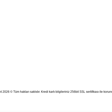
Kampanyalardan ve Siz
t 2026 © Tüm hakları saklıdır. Kredi kartı bilgileriniz 256bit SSL sertifikası ile korun