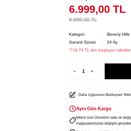
6.999,00 TL
6.999,00 TL
Kategori
Beverly Hills
Garanti Süresi
24 Ay
*718,74 TL den başlayan taksitler
Daha Uygununu Bulduysan Teklif
Aynı Gün Kargo
Web'e özel Ürünlerin iade ve deği
mağazalarımızda değişim gerçekleş