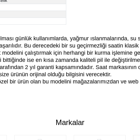
elik
 olması günlük kullanımlarda, yağmur ıslanmalarında, su 
rılıdır. Bu derecedeki bir su geçirmezliği saatin klasi
delini çalıştırmak için herhangi bir kurma işlemine gere
bittiğinde ise en kısa zamanda kaliteli pil ile değiştirilme
afından 2 yıl garanti kapsamındadır. Saat markasının ori
ze ürünün orijinal olduğu bilgisini verecektir.
a özel bir ürün olan bu modelini mağazalarımızdan ve web 
er konularda yetersiz gördüğünüz noktaları öneri formunu kullanarak tarafımıza 
Bu ürüne ilk yorumu siz yapın!
Markalar
Yorum Yaz