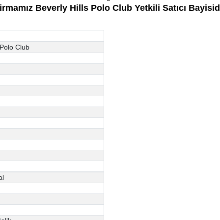
irmamız Beverly Hills Polo Club Yetkili Satıcı Bayisid
 Polo Club
al