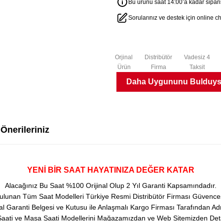
Bu ürünü saat 14:00’a kadar sipariş
Sorularınız ve destek için online 
Orjinal
Distribütör
Vadesiz 4
Ürün
Firma
Taksit
Daha Uygununu Bulduysa
i
Önerileriniz
YENİ BİR SAAT HAYATINIZA DEĞER KATAR
Alacağınız Bu Saat %100 Orijinal Olup 2 Yıl Garanti Kapsamındadır.
ulunan Tüm Saat Modelleri Türkiye Resmi Distribütör Firması Güvencesi
 Garanti Belgesi ve Kutusu ile Anlaşmalı Kargo Firması Tarafından Adr
aati ve Masa Saati Modellerini Mağazamızdan ve Web Sitemizden Detaylı 