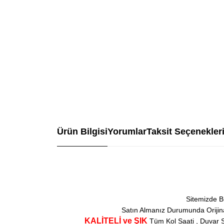
Ürün Bilgisi
Yorumlar
Taksit Seçenekler
Sitemizde B
Satın Almanız Durumunda Orijinal
KALİTELİ ve ŞIK
Tüm Kol Saati , Duvar S