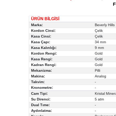
F
ÜRÜN BİLGİSİ
Marka:
Beverly Hills
Kordon Cinsi:
Çelik
Kasa Cinsi:
Çelik
Kasa Çapı:
34 mm
Kasa Kalınlığı:
9 mm
Kordon Rengi:
Gold
Kasa Rengi:
Gold
Kadran Rengi:
Gold
Mekanizma:
Pilli
Makina:
Analog
Takvim:
-
Kronometre:
-
Cam Tipi:
Kristal Miner
Su Direnci:
5 atm
Dual Tıme:
-
Aydınlatma:
-