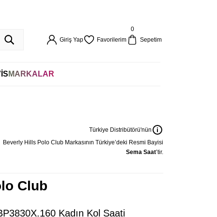
%100 ORİJİNAL
0
Giriş Yap
Favorilerim
Sepetim
İS
MARKALAR
Türkiye Distribütörü'nün
Beverly Hills Polo Club
Markasının Türkiye’deki Resmi Bayisi
Sema Saat
’tir.
olo Club
 BP3830X.160 Kadın Kol Saati