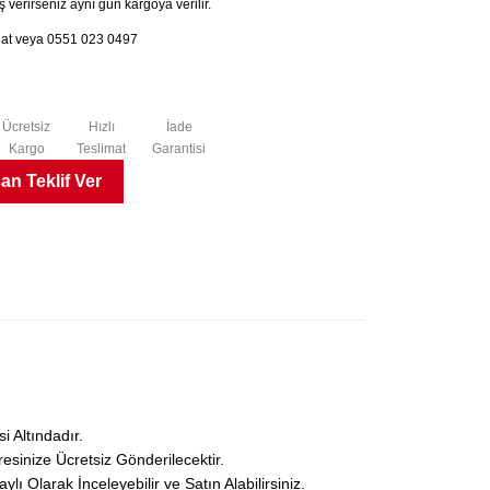
 verirseniz aynı gün kargoya verilir.
chat veya 0551 023 0497
Ücretsiz
Hızlı
İade
Kargo
Teslimat
Garantisi
n Teklif Ver
 Altındadır.
esinize Ücretsiz Gönderilecektir.
Olarak İnceleyebilir ve Satın Alabilirsiniz.