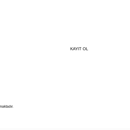
e Özel İndirimlerden Haberdar Olmak İçin Hemen Kaydolun
KAYIT OL
maktadır.