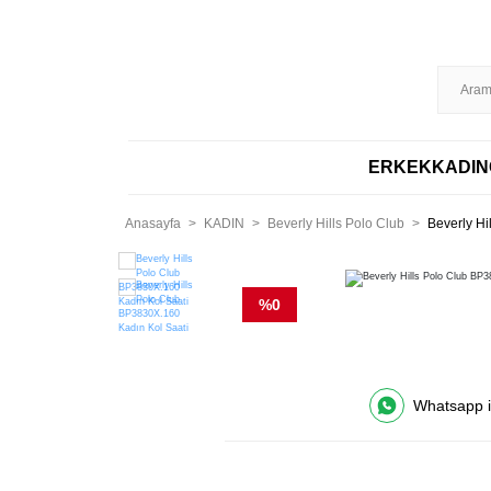
HIZLI KARGO
ERKEK
KADIN
Anasayfa
KADIN
Beverly Hills Polo Club
Beverly Hi
%0
Whatsapp il