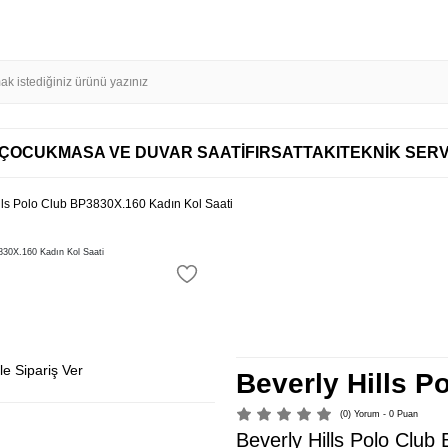
VADE FARKSIZ 4 TAKSİT
ÇOCUK
MASA VE DUVAR SAATİ
FIRSAT
TAKI
TEKNİK SERV
lls Polo Club BP3830X.160 Kadın Kol Saati
e Sipariş Ver
Beverly Hills P
(0) Yorum - 0 Puan
Beverly Hills Polo Club