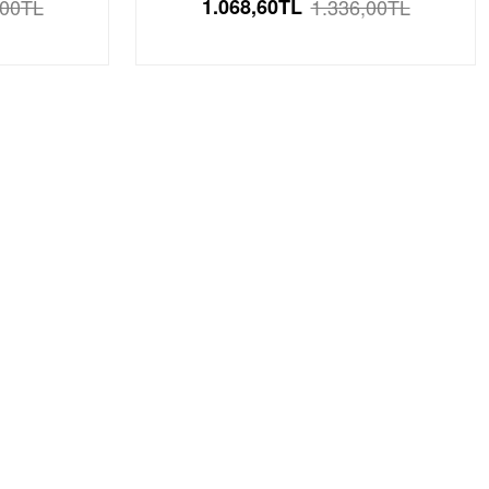
,00
TL
1.068,60
TL
1.336,00
TL