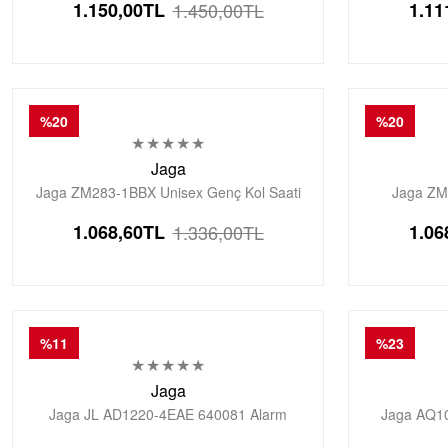
1.150,00
TL
1.450,00
TL
1.11
%20
%20
Jaga
Jaga ZM283-1BBX Unisex Genç Kol Saati
Jaga ZM2
1.068,60
TL
1.336,00
TL
1.06
%11
%23
Jaga
Jaga JL AD1220-4EAE 640081 Alarm
Jaga AQ10
Kronometre Aydınlatmalı Genç Çift Kol Saati
Silik