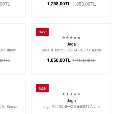
,00
TL
1.258,00
TL
1.658,00
TL
Saati
%27
Jaga
041 Alarm
Jaga JL M0993 OECA 640041 Alarm
tal Genç Kol
Kronometre Aydınlatmalı Dijital Genç Kol
,00
TL
1.058,00
TL
1.458,00
TL
Saati
%39
Jaga
01 Kırmızı
Jaga M1103-4EEX-2 640531 Alarm
malı Erkek Kol
Kronometre Aydınlatmalı Dijital Genç Kol