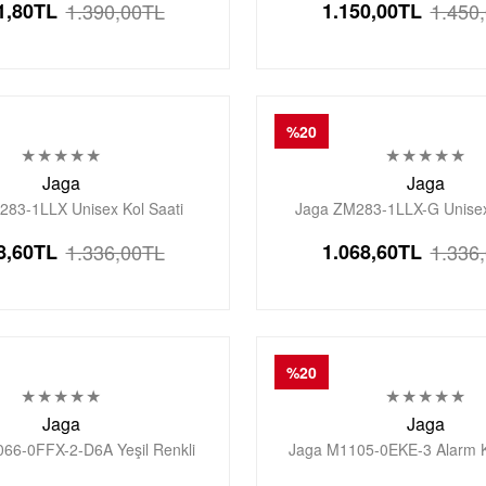
1,80
TL
1.390,00
TL
1.150,00
TL
1.450
Saati
Saati
%20
Jaga
Jaga
83-1LLX Unisex Kol Saati
Jaga ZM283-1LLX-G Unisex
8,60
TL
1.336,00
TL
1.068,60
TL
1.336
%20
Jaga
Jaga
66-0FFX-2-D6A Yeşil Renkli
Jaga M1105-0EKE-3 Alarm 
on 5 Atm Genç Kol Saati
Aydınlatmalı Dijital Genç 