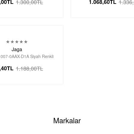
,00
TL
1.300,00
TL
1.068,60
TL
1.336
Jaga
007-0AAX-D1A Siyah Renkli
5 Atm Erkek Genç Kol Saati
,40
TL
1.188,00
TL
Markalar