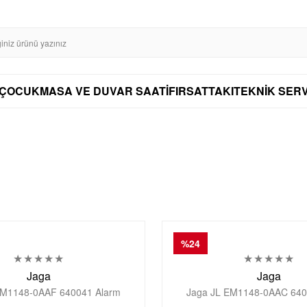
SL SERTİFİKASI İLE GÜVENLİ ALIŞVERİŞ
AYNI GÜN KARGO
DİSTRİBÜTÖ
AYNI GÜN KARGO
ÇOCUK
MASA VE DUVAR SAATİ
FIRSAT
TAKI
TEKNİK SERV
%24
Jaga
Jaga
EM1148-0AAF 640041 Alarm
Jaga JL EM1148-0AAC 640