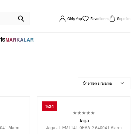
R GARANTİLİ
HIZLI KARGO
VADE FARKSIZ 4 TAKSİT
%100 ORİJİNAL
256BIT SSL SERTİFİKASI İLE GÜVENLİ ALIŞVERİŞ
VADE FARKSIZ 4 TAKSİT
Giriş Yap
Favorilerim
Sepetim
İS
MARKALAR
%24
Jaga
041 Alarm
Jaga JL EM1141-0EAA-2 640041 Alarm