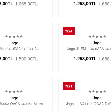
8,00
TL
1.658,00
TL
1.258,00
TL
1.658
Saati
Saati
%24
Jaga
Jaga
EM1134-0DAA 640041 Alarm
Jaga JL EM1134-0AAA 640
Aydınlatmalı Dijital Genç Kol
Kronometre Aydınlatmalı Diji
8,00
TL
1.500,00
TL
1.258,00
TL
1.658
Saati
Saati
%21
Jaga
Jaga
M0993 OACA 640051 Alarm
Jaga JL AQ1128-OGAA-D1C 
Aydınlatmalı Dijital Genç Kol
Renkli Silikon 10 Atm Aydınlat