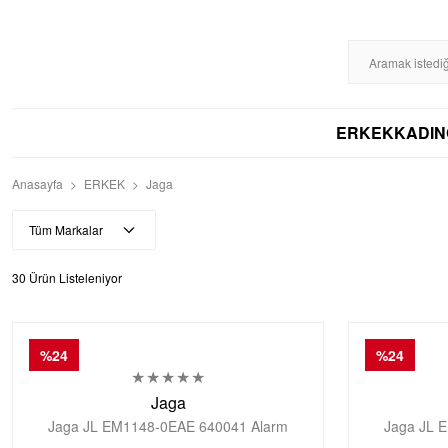
%100 ORİJİNAL
DİSTRİBÜTÖR GARANTİLİ
HIZLI KARGO
256BIT S
ERKEK
KADIN
Anasayfa
ERKEK
Jaga
Tüm Markalar
30
Ürün Listeleniyor
%24
%24
Jaga
Jaga JL EM1148-0EAE 640041 Alarm
Jaga JL 