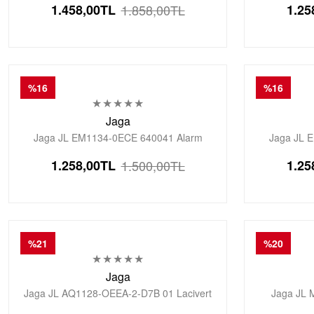
1.458,00
TL
1.858,00
TL
1.25
Saati
%16
%16
Jaga
Jaga JL EM1134-0ECE 640041 Alarm
Jaga JL 
Kronometre Aydınlatmalı Dijital Genç Kol
Kronometre 
1.258,00
TL
1.500,00
TL
1.25
Saati
%21
%20
Jaga
Jaga JL AQ1128-OEEA-2-D7B 01 Lacivert
Jaga JL 
Renkli Silikon 10 Atm Erkek Genç Kol Saati
Kronometre 