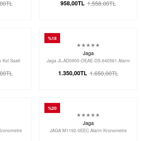
,00
TL
958,00
TL
1.558,00
TL
Saati
%18
Jaga
 Kol Saati
Jaga JL-AD0900-OEAE-DS-640561 Alarm
Kronometre Aydınlatmalı Dijital Genç Kol
,00
TL
1.350,00
TL
1.650,00
TL
Saati
%20
Jaga
Kronometre
JAGA M1192-0EEC Alarm Kronometre
Kol Saati
Aydınlatmalı Dijital Genç Kol Saati