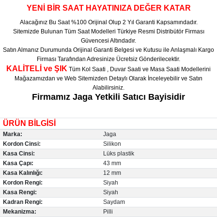
YENİ BİR SAAT HAYATINIZA DEĞER KATAR
Alacağınız Bu Saat %100 Orijinal Olup 2 Yıl Garanti Kapsamındadır.
Sitemizde Bulunan Tüm Saat Modelleri Türkiye Resmi Distribütör Firması
Güvencesi Altındadır.
Satın Almanız Durumunda Orijinal Garanti Belgesi ve Kutusu ile Anlaşmalı Kargo
Firması Tarafından Adresinize Ücretsiz Gönderilecektir.
KALİTELİ ve ŞIK
Tüm Kol Saati , Duvar Saati ve Masa Saati Modellerini
Mağazamızdan ve Web Sitemizden Detaylı Olarak İnceleyebilir ve Satın
Alabilirsiniz.
Firmamız Jaga Yetkili Satıcı Bayisidir
ÜRÜN BİLGİSİ
Marka:
Jaga
Kordon Cinsi:
Silikon
Kasa Cinsi:
Lüks plastik
Kasa Çapı:
43 mm
Kasa Kalınlığı:
12 mm
Kordon Rengi:
Siyah
Kasa Rengi:
Siyah
Kadran Rengi:
Saydam
Mekanizma:
Pilli