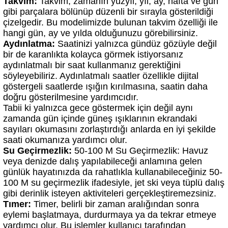
Takvim:
Takvim, zamanın yüzyıl, yıl, ay, hafta ve gün
gibi parçalara bölünüp düzenli bir sırayla gösterildiği
çizelgedir. Bu modelimizde bulunan takvim özelliği ile
hangi gün, ay ve yılda olduğunuzu görebilirsiniz.
Aydınlatma:
Saatinizi yalnızca gündüz gözüyle değil
bir de karanlıkta kolayca görmek istiyorsanız
aydınlatmalı bir saat kullanmanız gerektiğini
söyleyebiliriz. Aydınlatmalı saatler özellikle dijital
göstergeli saatlerde ışığın kırılmasına, saatin daha
doğru gösterilmesine yardımcıdır.
Tabii ki yalnızca gece göstermek için değil aynı
zamanda gün içinde güneş ışıklarının ekrandaki
sayıları okumasını zorlaştırdığı anlarda en iyi şekilde
saati okumanıza yardımcı olur.
Su Geçirmezlik:
50-100 M Su Geçirmezlik: Havuz
veya denizde dalış yapılabileceği anlamına gelen
günlük hayatınızda da rahatlıkla kullanabileceğiniz 50-
100 M su geçirmezlik ifadesiyle, jet ski veya tüplü dalış
gibi derinlik isteyen aktiviteleri gerçekleştiremezsiniz.
Tımer:
Timer, belirli bir zaman aralığından sonra
eylemi başlatmaya, durdurmaya ya da tekrar etmeye
yardımcı olur. Bu işlemler kullanıcı tarafından