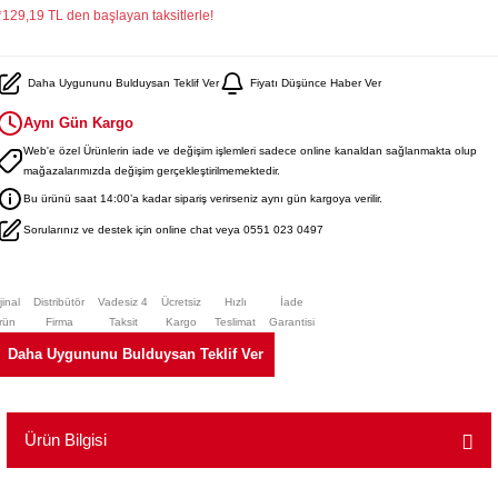
*129,19 TL den başlayan taksitlerle!
Daha Uygununu Bulduysan Teklif Ver
Fiyatı Düşünce Haber Ver
Aynı Gün Kargo
Web'e özel Ürünlerin iade ve değişim işlemleri sadece online kanaldan sağlanmakta olup
mağazalarımızda değişim gerçekleştirilmemektedir.
Bu ürünü saat 14:00’a kadar sipariş verirseniz aynı gün kargoya verilir.
Sorularınız ve destek için online chat veya 0551 023 0497
jinal
Distribütör
Vadesiz 4
Ücretsiz
Hızlı
İade
rün
Firma
Taksit
Kargo
Teslimat
Garantisi
Daha Uygununu Bulduysan Teklif Ver
Ürün Bilgisi