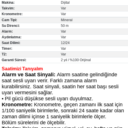
Makina:
Dijital
Takvim:
Var
Kronometre:
Var
Cam Tipi:
Mineral
Su Direnci:
50 m
Alarm:
Var
Aydınlatma:
Var
Saat Dilimi:
12/24
lo & Racquet Club
Timer:
Var
T2:
Var
Garanti Süresi:
2 yıl / %100 Orijinal
Saatimizi Tanıyalım
Alarm ve Saat Sinyali:
Alarm saatine gelindiğinde
saat sesli uyarı verir. Farklı zamana alarm
kurabilirsiniz. Saat sinyali, saatin her saat başı sesli
lo & Racquet Club
uyarı vermesini sağlar.
• Pil gücü düşükse sesli uyarı duyulmaz.
Kronometre:
Kronometre, geçen zamanı ilk saat için
1/100 saniyelik birimlerle, sonraki 24 saate kadar olan
zaman dilimi içinse 1 saniyelik birimlerle ölçer.
Bölüm sürelerini de ölçebilir.