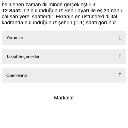
belirlenen zaman diliminde gerçekleştirilir.
T2 Saat:
T2 bulunduğunuz Şehir ayarı ile eş zamanlı
çalışan yerel saatlerdir. Ekranın en üstündeki dijital
kadranda bulunduğunuz şehrin (T-1) saati görünür.
Yorumlar
Taksit Seçenekleri
Bu ürüne ilk yorumu siz yapın!
Yorum Yaz
Önerileriniz
Bu ürünün fiyat bilgisi, resim, ürün açıklamalarında ve diğer konularda
yetersiz gördüğünüz noktaları öneri formunu kullanarak tarafımıza
Markalar
iletebilirsiniz.
Görüş ve önerileriniz için teşekkür ederiz.
Ürün resmi kalitesiz, bozuk veya görüntülenemiyor.
KURUMSAL
Ürün açıklamasında eksik bilgiler bulunuyor.