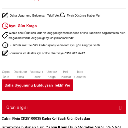
Daha Uygununu Bulduysan Teklif Ver
Fiyatı Düşünce Haber Ver
Aynı Gün Kargo
Web'e özel Ürünlerin iade ve değişim işlemleri sadece online kanaldan sağlanmakta olup
mağazalarımızda değişim gerçekleştirilmemektedir.
Bu ürünü saat 14:00’a kadar sipariş verirseniz aynı gün kargoya verilir.
Sorularınız ve destek için online chat veya 0551 023 0497
Orjinal
Distribütör
Vadesiz 4
Ücretsiz
Hızlı
İade
Ürün
Firma
Taksit
Kargo
Teslimat
Garantisi
Daha Uygununu Bulduysan Teklif Ver
Ürün Bilgisi
Calvin Klein CK25100035 Kadın Kol Saati Ürün Detayları
Sitemizde bulunan tüm
Calvin Klein
Ürün Modelleri SAAT VE SAAT