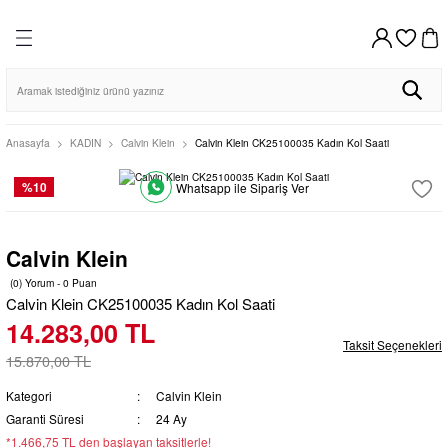
DİSTRİBÜTÖR GARANTİLİ
HIZLI KARGO
VADE FARKSIZ 4 TAKSİT
%100 ORİJİNAL
Geri Dön
Geri Dön
Geri Dön
Geri Dön
Geri Dön
HIZLI KARGO
256BIT SSL SERTİFİKASI İLE GÜVENLİ ALIŞVERİŞ
AYNI GÜN KARGO
VADE FARKSIZ 4 TAKSİT
%100 ORİJİNAL
DİSTRİBÜTÖR GARANTİLİ
AYNI GÜN KARGO
256BIT SSL SERTİFİKASI İLE GÜVENLİ ALIŞVERİŞ
VAR SAATİ
DUVAR SAATİ
MASA SAATİ
Erkek
Kadın
o Club
o Club
Casio Clocks
Regal
Bileklik
Bileklik
Anasayfa
KADIN
Calvin Klein
Calvin Klein CK25100035 Kadın Kol Saati
Klik
Seiko Clocks
Kolye
Kolye
%10
Whatsapp ile Sipariş Ver
Regal
Casio Clocks
Küpe
Küpe
Calvin Klein
Seiko Clocks
Klik
(0) Yorum - 0 Puan
Calvin Klein CK25100035 Kadın Kol Saati
14.283,00 TL
Taksit Seçenekleri
15.870,00 TL
Kategori
Calvin Klein
Garanti Süresi
24 Ay
*1.466,75 TL den başlayan taksitlerle!