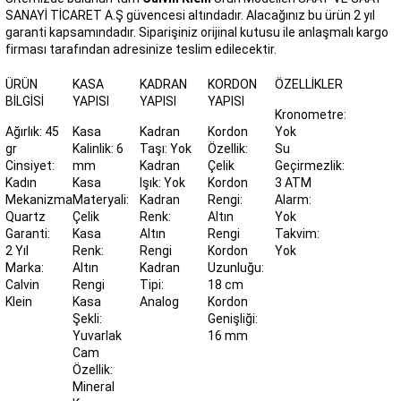
SANAYİ TİCARET A.Ş güvencesi altındadır. Alacağınız bu ürün 2 yıl
garanti kapsamındadır. Siparişiniz orijinal kutusu ile anlaşmalı kargo
firması tarafından adresinize teslim edilecektir.
ÜRÜN
KASA
KADRAN
KORDON
ÖZELLIKLER
BILGISI
YAPISI
YAPISI
YAPISI
Kronometre:
Ağırlık: 45
Kasa
Kadran
Kordon
Yok
gr
Kalinlik: 6
Taşı: Yok
Özellik:
Su
Cinsiyet:
mm
Kadran
Çelik
Geçirmezlik:
Kadın
Kasa
Işık: Yok
Kordon
3 ATM
Mekanizma:
Materyali:
Kadran
Rengi:
Alarm:
Quartz
Çelik
Renk:
Altın
Yok
Garanti:
Kasa
Altın
Rengi
Takvim:
2 Yıl
Renk:
Rengi
Kordon
Yok
Marka:
Altın
Kadran
Uzunluğu:
Calvin
Rengi
Tipi:
18 cm
Klein
Kasa
Analog
Kordon
Şekli:
Genişliği:
Yuvarlak
16 mm
Cam
Özellik:
Mineral