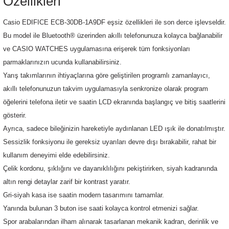
Özellikleri
Casio EDIFICE ECB-30DB-1A9DF eşsiz özellikleri ile son derce işlevseldir.
Bu model ile Bluetooth® üzerinden akıllı telefonunuza kolayca bağlanabilir
ve CASIO WATCHES uygulamasına erişerek tüm fonksiyonları
parmaklarınızın ucunda kullanabilirsiniz.
Yarış takımlarının ihtiyaçlarına göre geliştirilen programlı zamanlayıcı,
akıllı telefonunuzun takvim uygulamasıyla senkronize olarak program
öğelerini telefona iletir ve saatin LCD ekranında başlangıç ve bitiş saatlerini
gösterir.
Ayrıca, sadece bileğinizin hareketiyle aydınlanan LED ışık ile donatılmıştır.
Sessizlik fonksiyonu ile gereksiz uyarıları devre dışı bırakabilir, rahat bir
kullanım deneyimi elde edebilirsiniz.
Çelik kordonu, şıklığını ve dayanıklılığını pekiştirirken, siyah kadranında
altın rengi detaylar zarif bir kontrast yaratır.
Gri-siyah kasa ise saatin modern tasarımını tamamlar.
Yanında bulunan 3 buton ise saati kolayca kontrol etmenizi sağlar.
Spor arabalarından ilham alınarak tasarlanan mekanik kadran, derinlik ve