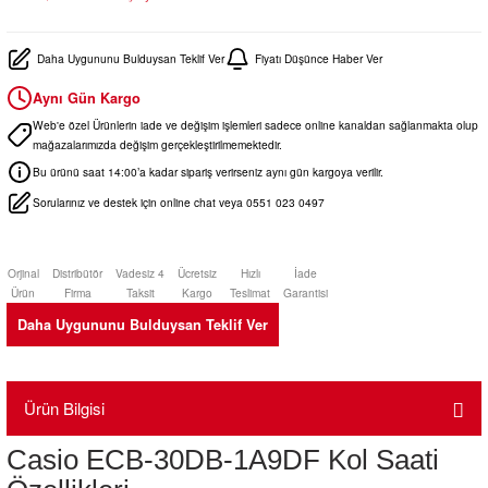
Daha Uygununu Bulduysan Teklif Ver
Fiyatı Düşünce Haber Ver
Aynı Gün Kargo
Web'e özel Ürünlerin iade ve değişim işlemleri sadece online kanaldan sağlanmakta olup
mağazalarımızda değişim gerçekleştirilmemektedir.
Bu ürünü saat 14:00’a kadar sipariş verirseniz aynı gün kargoya verilir.
Sorularınız ve destek için online chat veya 0551 023 0497
Orjinal
Distribütör
Vadesiz 4
Ücretsiz
Hızlı
İade
Ürün
Firma
Taksit
Kargo
Teslimat
Garantisi
Daha Uygununu Bulduysan Teklif Ver
Ürün Bilgisi
Casio ECB-30DB-1A9DF Kol Saati