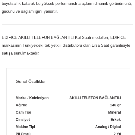
boyutsallık katarak bu yüksek performanslı araçların dinamik görünümünü,
gücünü ve sağlamlığını yansıtır.
EDIFICE AKILLI TELEFON BAĞLANTILI Kol Saati modelleri, EDIFICE
markasının Türkiye'deki tek yetkili distribütörü olan Ersa Saat garantisiyle
lo & Racquet Club
satışa sunulmaktadır.
Genel Özellikler
lo & Racquet Club
Marka / Koleksiyon
AKILLI TELEFON BAĞLANTILI
Ağırlık
146 gr
Cam Tipi
Mineral
Cinsiyet
Erkek
Makine Tipi
Analog / Digital
Pil Ömrü
2 Yıl