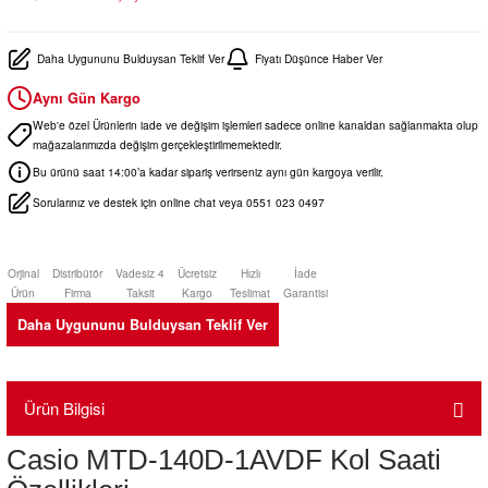
Daha Uygununu Bulduysan Teklif Ver
Fiyatı Düşünce Haber Ver
Aynı Gün Kargo
Web'e özel Ürünlerin iade ve değişim işlemleri sadece online kanaldan sağlanmakta olup
mağazalarımızda değişim gerçekleştirilmemektedir.
Bu ürünü saat 14:00’a kadar sipariş verirseniz aynı gün kargoya verilir.
Sorularınız ve destek için online chat veya 0551 023 0497
Orjinal
Distribütör
Vadesiz 4
Ücretsiz
Hızlı
İade
Ürün
Firma
Taksit
Kargo
Teslimat
Garantisi
Daha Uygununu Bulduysan Teklif Ver
Ürün Bilgisi
Casio MTD-140D-1AVDF Kol Saati