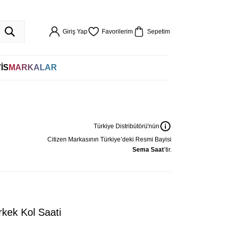
ÖR GARANTİLİ
HIZLI KARGO
VADE FARKSIZ 4 TAKSİT
%100 ORİJİN
256BIT SSL SERTİFİKASI İLE GÜVENLİ ALIŞVERİŞ
VADE FARKSIZ 4 TAKSİ
Giriş Yap
Favorilerim
Sepetim
İS
MARKALAR
Türkiye Distribütörü'nün
Citizen
Markasının Türkiye’deki Resmi Bayisi
Sema Saat
’tir.
kek Kol Saati