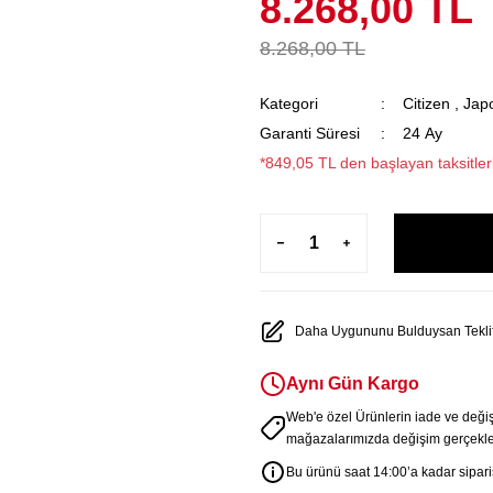
8.268,00 TL
8.268,00 TL
Kategori
Citizen
,
Japo
Garanti Süresi
24 Ay
*849,05 TL den başlayan taksitler
Daha Uygununu Bulduysan Teklif
Aynı Gün Kargo
Web'e özel Ürünlerin iade ve deği
mağazalarımızda değişim gerçekleş
Bu ürünü saat 14:00’a kadar sipariş