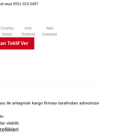
chat veya 0551 023 0497
Ücretsiz
Hızlı
İade
Kargo
Teslimat
Garantisi
n Teklif Ver
su ile anlaşmalı kargo firması tarafından adresinize
ır.
r olabilir.
llikleri