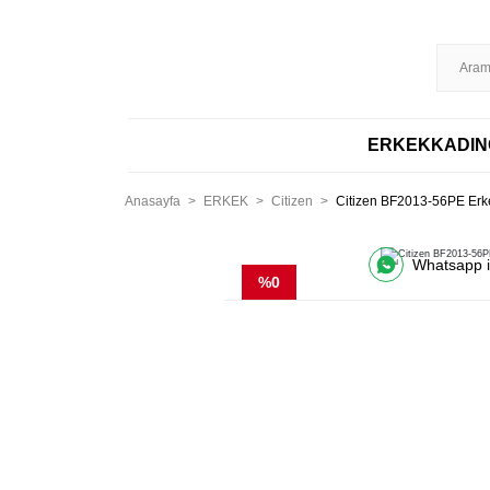
%100 ORİJİNAL
DİSTRİBÜTÖR GARANTİLİ
HIZLI KARGO
256BIT S
ERKEK
KADIN
Anasayfa
ERKEK
Citizen
Citizen BF2013-56PE Erke
Whatsapp il
%0