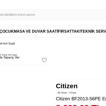
SL SERTİFİKASI İLE GÜVENLİ ALIŞVERİŞ
AYNI GÜN KARGO
DİSTRİBÜT
AYNI GÜN KARGO
ÇOCUK
MASA VE DUVAR SAATİ
FIRSAT
TAKI
TEKNİK SERV
k Kol Saati
e Sipariş Ver
Citizen
(0) Yorum - 0 Puan
Citizen BF2013-56PE Er