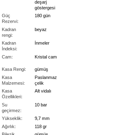
deşarj
göstergesi
Güç
180 gün
Rezervi:
Kadran
beyaz
rengi:
Kadran
İnmeler
lo & Racquet Club
İndeksi:
Cam:
Kristal cam
Kasa Rengi:
gümüş
Kasa
Paslanmaz
Malzemesi:
çelik
Kasa
Alt vidalı
lo & Racquet Club
Özellikleri:
Su
10 bar
geçirmez:
Yükseklik:
9,7 mm
Ağırlık:
118 gr
Bilezik
gümüş