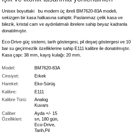
Unisex boyuttaki
bu modern üç ibreli
BM7620-83A modeli,
sekizgen bir kasa halkasına sahiptir. Paslanmaz çelik kasa ve
bilezik, kristal cam ve aydınlatmalı ibrelere sahip beyaz kadranla
donatılmıştır.
Eco-Drive güç sistemi, tarih göstergesi, pil deşarj göstergesi ve 10
bar su geçirmezlik özelliklerine sahip E111 kalibre ile donatılmıştır.
Kasa çapı: 38 mm, kayış kulağı: 20 mm.
Model:
BM7620-83A
Cinsiyet:
Erkek
Hareket:
Eko-Sürüş
Kalibre:
E111
Kalibre Türü:
Analog
Kuvars
Caliber
Ayda +/- 15
Özellikleri:
sn, 180 gün,
Eco-Drive,
Tarih,Pil