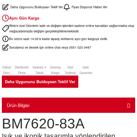
Daha Uygununu Bulduysan Teklif Ver
Fiyatı Düşünce Haber Ver
Aynı Gün Kargo
Web'e özel Ürünlerin iade ve değişim işlemleri sadece online kanaldan sağlanmakta olup
mağazalarımızda değişim gerçekleştirilmemektedir.
Bu ürünü saat 14:00’a kadar sipariş verirseniz aynı gün kargoya verilir.
Sorularınız ve destek için online chat veya 0551 023 0497
Orjinal
Distribütör
Vadesiz 4
Ücretsiz
Hızlı
İade
Ürün
Firma
Taksit
Kargo
Teslimat
Garantisi
Daha Uygununu Bulduysan Teklif Ver
Ürün Bilgisi
BM7620-83A
Işık ve ikonik tasarımla yönlendirilen