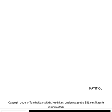
Gizlilik ve Güvenlik
Kişisel Veriler Politikası
BİZE ULAŞIN
MOBİL UYGULAMALAR
Kampanyalardan ve Size Özel İndirimlerden Haberdar Olmak İçin Hemen
Kaydolun
KAYIT OL
Copyright 2026 © Tüm hakları saklıdır. Kredi kartı bilgileriniz 256bit SSL sertifikası ile
korunmaktadır.