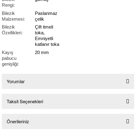
Rengi:
Bilezik
Paslanmaz
Malzemesi:
çelik
Bilezik
Çift itmeli
Özellikleri:
toka,
Emniyetli
katlanır toka
Kayış
20 mm
pabucu
genişliği:
Yorumlar
Taksit Seçenekleri
Bu ürüne ilk yorumu siz yapın!
Önerileriniz
Yorum Yaz
Bu ürünün fiyat bilgisi, resim, ürün açıklamalarında ve diğer konularda