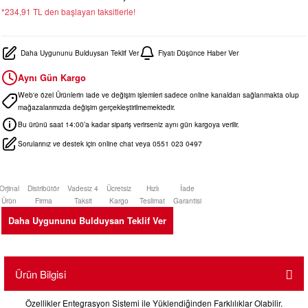
*234,91 TL den başlayan taksitlerle!
Daha Uygununu Bulduysan Teklif Ver
Fiyatı Düşünce Haber Ver
Aynı Gün Kargo
Web'e özel Ürünlerin iade ve değişim işlemleri sadece online kanaldan sağlanmakta olup
mağazalarımızda değişim gerçekleştirilmemektedir.
Bu ürünü saat 14:00’a kadar sipariş verirseniz aynı gün kargoya verilir.
Sorularınız ve destek için online chat veya 0551 023 0497
Orjinal
Distribütör
Vadesiz 4
Ücretsiz
Hızlı
İade
Ürün
Firma
Taksit
Kargo
Teslimat
Garantisi
Daha Uygununu Bulduysan Teklif Ver
Ürün Bilgisi
Özellikler Entegrasyon Sistemi ile Yüklendiğinden Farklılıklar Olabilir.