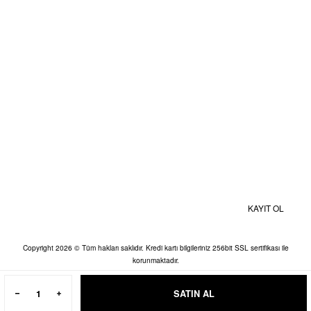
BİZE ULAŞIN
MOBİL UYGULAMALAR
Kampanyalardan ve Size Özel İndirimlerden Haberdar Olmak İçin Hemen
Kaydolun
KAYIT OL
Copyright 2026 © Tüm hakları saklıdır. Kredi kartı bilgileriniz 256bit SSL sertifikası ile
korunmaktadır.
SATIN AL
ile
ideasoft
e-