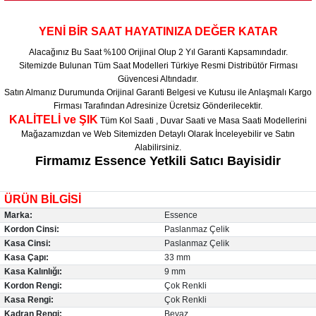
YENİ BİR SAAT HAYATINIZA DEĞER KATAR
Alacağınız Bu Saat %100 Orijinal Olup 2 Yıl Garanti Kapsamındadır.
Sitemizde Bulunan Tüm Saat Modelleri Türkiye Resmi Distribütör Firması
Güvencesi Altındadır.
Satın Almanız Durumunda Orijinal Garanti Belgesi ve Kutusu ile Anlaşmalı Kargo
Firması Tarafından Adresinize Ücretsiz Gönderilecektir.
KALİTELİ ve ŞIK
Tüm Kol Saati , Duvar Saati ve Masa Saati Modellerini
Mağazamızdan ve Web Sitemizden Detaylı Olarak İnceleyebilir ve Satın
Alabilirsiniz.
Firmamız Essence Yetkili Satıcı Bayisidir
ÜRÜN BİLGİSİ
Marka:
Essence
Kordon Cinsi:
Paslanmaz Çelik
Kasa Cinsi:
Paslanmaz Çelik
Kasa Çapı:
33 mm
Kasa Kalınlığı:
9 mm
Kordon Rengi:
Çok Renkli
Kasa Rengi:
Çok Renkli
Kadran Rengi:
Beyaz