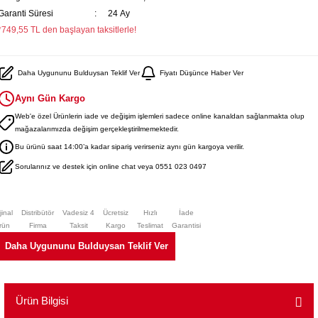
Garanti Süresi
24 Ay
*749,55 TL den başlayan taksitlerle!
Daha Uygununu Bulduysan Teklif Ver
Fiyatı Düşünce Haber Ver
Aynı Gün Kargo
Web'e özel Ürünlerin iade ve değişim işlemleri sadece online kanaldan sağlanmakta olup
mağazalarımızda değişim gerçekleştirilmemektedir.
Bu ürünü saat 14:00’a kadar sipariş verirseniz aynı gün kargoya verilir.
Sorularınız ve destek için online chat veya 0551 023 0497
jinal
Distribütör
Vadesiz 4
Ücretsiz
Hızlı
İade
rün
Firma
Taksit
Kargo
Teslimat
Garantisi
Daha Uygununu Bulduysan Teklif Ver
Ürün Bilgisi