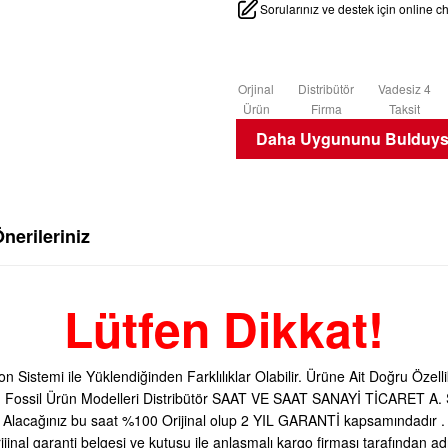
Sorularınız ve destek için online 
Orjinal
Distribütör
Vadesiz 4
Ürün
Firma
Taksit
Daha Uygununu Bulduysa
nerileriniz
Lütfen Dikkat!
on Sistemi ile Yüklendiğinden Farklılıklar Olabilir. Ürüne Ait Doğru Özel
 Fossil Ürün Modelleri Distribütör SAAT VE SAAT SANAYİ TİCARET A. Ş.
Alacağınız bu saat %100 Orijinal olup 2 YIL GARANTİ kapsamındadır .
ijinal garanti belgesi ve kutusu ile anlaşmalı kargo firması tarafından adr