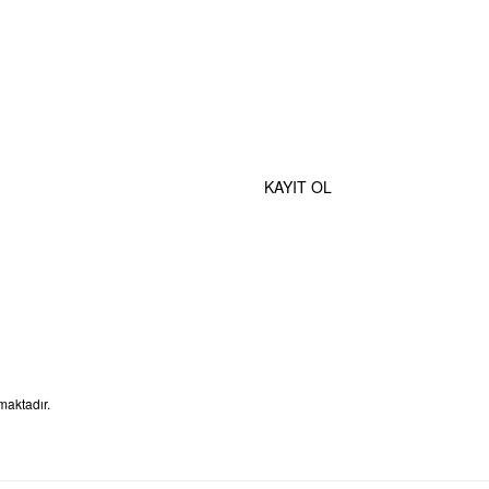
Ürün
fiyatı
diğer
sitelerden
daha
e Özel İndirimlerden Haberdar Olmak İçin Hemen Kaydolun
pahalı.
Bu ürüne
KAYIT OL
benzer
farklı
alternatifler
olmalı.
maktadır.
Gönder