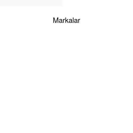
Markalar
YARDIM
Mesafeli Satış
Sözleşmesi
Gizlilik ve Güvenlik
Kişisel Veriler Politikası