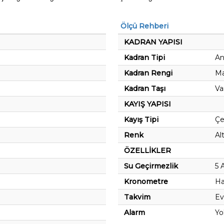
Ölçü Rehberi
KADRAN YAPISI
Kadran Tipi
An
Kadran Rengi
Ma
Kadran Taşı
Va
KAYIŞ YAPISI
Kayış Tipi
Çe
Renk
Al
ÖZELLİKLER
Su Geçirmezlik
5 
Kronometre
Ha
Takvim
Ev
Alarm
Yo