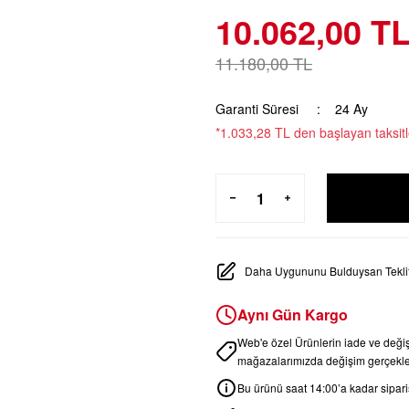
10.062,00 T
11.180,00 TL
Garanti Süresi
24 Ay
*1.033,28 TL den başlayan taksitl
Daha Uygununu Bulduysan Teklif
Aynı Gün Kargo
Web'e özel Ürünlerin iade ve deği
mağazalarımızda değişim gerçekleş
Bu ürünü saat 14:00’a kadar sipariş