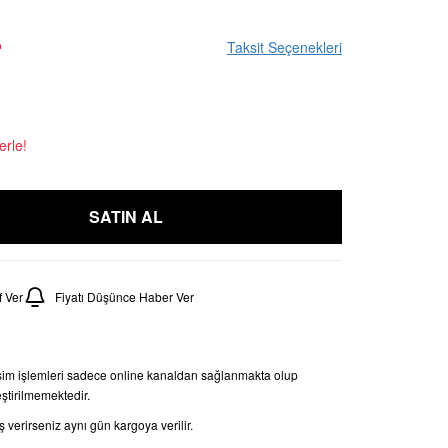
L
Taksit Seçenekleri
erle!
SATIN AL
 Ver
Fiyatı Düşünce Haber Ver
şim işlemleri sadece online kanaldan sağlanmakta olup
tirilmemektedir.
 verirseniz aynı gün kargoya verilir.