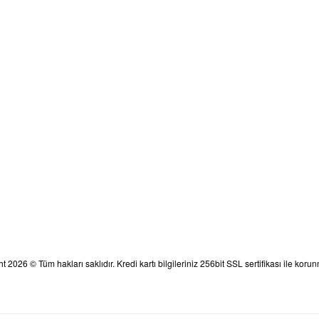
Kampanyalardan ve Siz
t 2026 © Tüm hakları saklıdır. Kredi kartı bilgileriniz 256bit SSL sertifikası ile korun