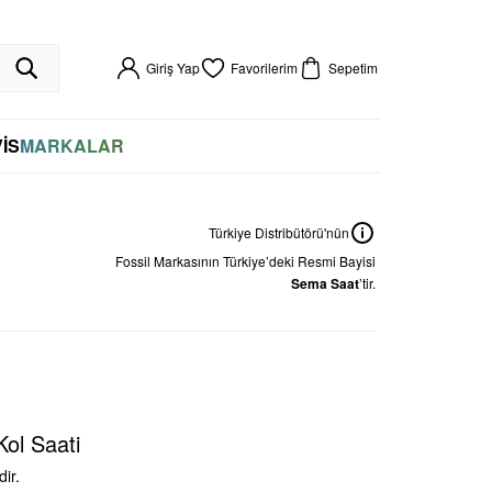
R GARANTİLİ
HIZLI KARGO
VADE FARKSIZ 4 TAKSİT
%100 ORİJİNAL
256BIT SSL SERTİFİKASI İLE GÜVENLİ ALIŞVERİŞ
VADE FARKSIZ 4 TAKSİT
Giriş Yap
Favorilerim
Sepetim
İS
MARKALAR
Türkiye Distribütörü'nün
Fossil
Markasının Türkiye’deki Resmi Bayisi
Sema Saat
’tir.
ol Saati
ir.