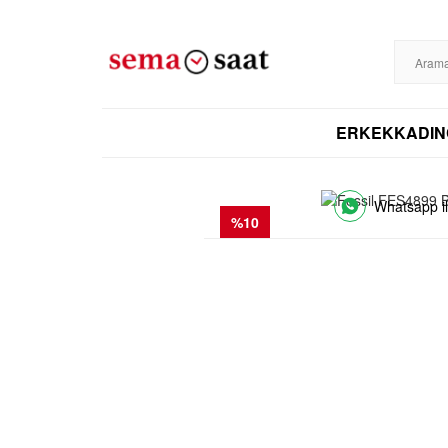
%100 ORİJİNAL
DİSTRİBÜTÖR GARANTİLİ
HIZLI KARGO
256BIT SS
ERKEK
KADIN
Whatsapp il
%10