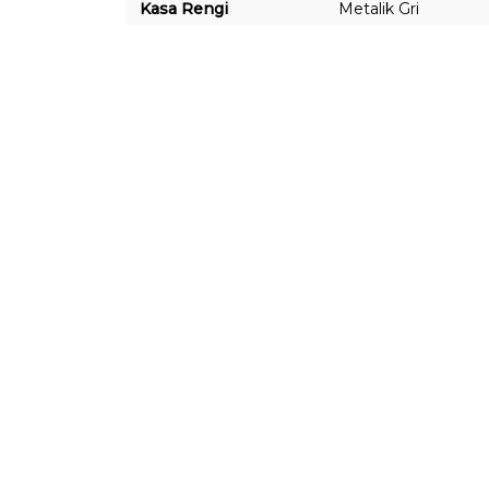
Kasa Rengi
Metalik Gri
KURUMSAL
ALIŞVERİŞ
Yeni Üyelik
İletişim
Üye Girişi
İletişim Formu
Şifremi Unuttum
Kargo Takibi