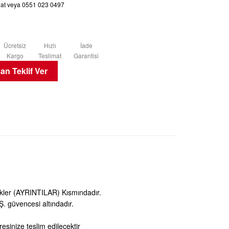
chat veya 0551 023 0497
Ücretsiz
Hızlı
İade
Kargo
Teslimat
Garantisi
n Teklif Ver
likler (AYRINTILAR) Kısmındadır.
 güvencesi altındadır.
esinize teslim edilecektir