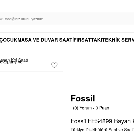
L SERTİFİKASI İLE GÜVENLİ ALIŞVERİŞ
AYNI GÜN KARGO
DİSTRİBÜTÖ
AYNI GÜN KARGO
ÇOCUK
MASA VE DUVAR SAATİ
FIRSAT
TAKI
TEKNİK SERV
e Sipariş Ver
Fossil
(0) Yorum - 0 Puan
Fossil FES4899 Bayan K
Türkiye Distribütörü Saat ve Saat'd