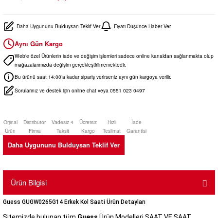
Daha Uygununu Bulduysan Teklif Ver
Fiyatı Düşünce Haber Ver
Aynı Gün Kargo
Web'e özel Ürünlerin iade ve değişim işlemleri sadece online kanaldan sağlanmakta olup
mağazalarımızda değişim gerçekleştirilmemektedir.
Bu ürünü saat 14:00’a kadar sipariş verirseniz aynı gün kargoya verilir.
Sorularınız ve destek için online chat veya 0551 023 0497
Orjinal
Distribütör
Vadesiz 4
Ücretsiz
Hızlı
İade
Ürün
Firma
Taksit
Kargo
Teslimat
Garantisi
Daha Uygununu Bulduysan Teklif Ver
Ürün Bilgisi
Guess GUGW0265G14 Erkek Kol Saati Ürün Detayları
Sitemizde bulunan tüm
Guess
Ürün Modelleri SAAT VE SAAT