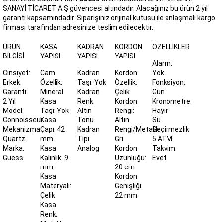
SANAYİ TİCARET A.Ş güvencesi altındadır. Alacağınız bu ürün 2 yıl
garanti kapsamındadır. Siparişiniz orijinal kutusu ile anlaşmalı kargo
firması tarafından adresinize teslim edilecektir.
ÜRÜN
KASA
KADRAN
KORDON
ÖZELLIKLER
BILGISI
YAPISI
YAPISI
YAPISI
Alarm:
Cinsiyet:
Cam
Kadran
Kordon
Yok
Erkek
Özellik:
Taşı: Yok
Özellik:
Fonksiyon:
Garanti:
Mineral
Kadran
Çelik
Gün
2 Yıl
Kasa
Renk:
Kordon
Kronometre:
Model:
Taşı: Yok
Altın
Rengi:
Hayır
Connoisseur
Kasa
Tonu
Altın
Su
Mekanizma:
Çapı: 42
Kadran
Rengi/Metalik
Geçirmezlik:
Quartz
mm
Tipi:
Gri
5 ATM
Marka:
Kasa
Analog
Kordon
Takvim:
Guess
Kalinlik: 9
Uzunluğu:
Evet
mm
20 cm
Kasa
Kordon
Materyali:
Genişliği:
Çelik
22 mm
Kasa
Renk: