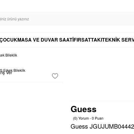
SL SERTİFİKASI İLE GÜVENLİ ALIŞVERİŞ
AYNI GÜN KARGO
DİSTRİBÜTÖ
AYNI GÜN KARGO
ÇOCUK
MASA VE DUVAR SAATİ
FIRSAT
TAKI
TEKNİK SERV
 Bileklik
riş Ver
Guess
(0) Yorum - 0 Puan
Guess JGUJUMB04442J