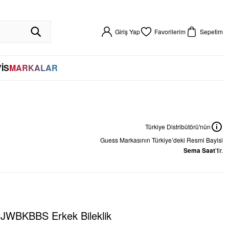
R GARANTİLİ
HIZLI KARGO
VADE FARKSIZ 4 TAKSİT
%100 ORİJİNAL
256BIT SSL SERTİFİKASI İLE GÜVENLİ ALIŞVERİŞ
VADE FARKSIZ 4 TAKSİT
Giriş Yap
Favorilerim
Sepetim
İS
MARKALAR
Türkiye Distribütörü'nün
Guess
Markasının Türkiye’deki Resmi Bayisi
Sema Saat
’tir.
WBKBBS Erkek Bileklik