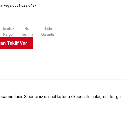
chat veya 0551 023 0497
Ücretsiz
Hızlı
İade
Kargo
Teslimat
Garantisi
n Teklif Ver
mındadır. Siparişiniz orijinal kutusu / kesesi ile anlaşmalı kargo