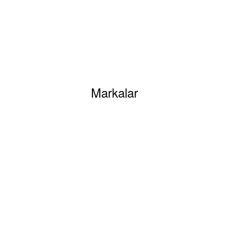
siz gördüğünüz noktaları öneri formunu kullanarak tarafımıza iletebilirsiniz.
Bu ürüne ilk yorumu siz yapın!
Markalar
Yorum Yaz
Mesafeli Satış