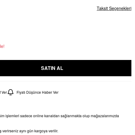
Taksit Seçenekleri
le!
SATIN AL
 Ver
Fiyatı Düşünce Haber Ver
işim işlemleri sadece online kanaldan sağlanmakta olup mağazalarımızda
 verirseniz aynı gün kargoya verilir.