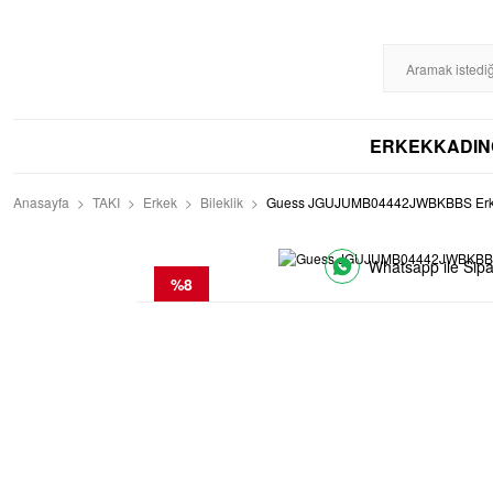
%100 ORİJİNAL
DİSTRİBÜTÖR GARANTİLİ
HIZLI KARGO
256BIT S
ERKEK
KADIN
Anasayfa
TAKI
Erkek
Bileklik
Guess JGUJUMB04442JWBKBBS Erkek
Whatsapp ile Sipa
%8