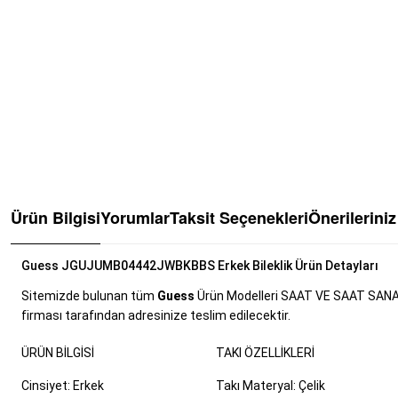
Ürün Bilgisi
Yorumlar
Taksit Seçenekleri
Önerileriniz
Guess JGUJUMB04442JWBKBBS Erkek Bileklik Ürün Detayları
Sitemizde bulunan tüm
Guess
Ürün Modelleri SAAT VE SAAT SANAYİ T
firması tarafından adresinize teslim edilecektir.
ÜRÜN BILGISI
TAKI ÖZELLIKLERI
Cinsiyet: Erkek
Takı Materyal: Çelik