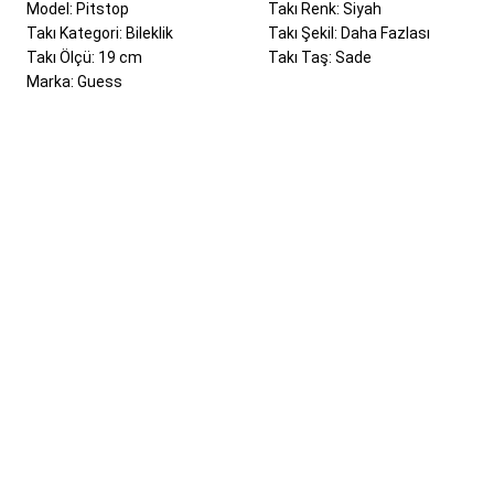
Model: Pitstop
Takı Renk: Siyah
Takı Kategori: Bileklik
Takı Şekil: Daha Fazlası
Takı Ölçü: 19 cm
Takı Taş: Sade
Marka: Guess
Bu ürünün fiyat bilgisi, resim, ürün açıklamalarında ve diğer konularda yeter
Görüş ve önerileriniz için teşekkür ederiz.
Ürün resmi kalitesiz, bozuk veya görüntülenemiyor.
Ürün açıklamasında eksik bilgiler bulunuyor.
Ürün bilgilerinde hatalar bulunuyor.
Ürün fiyatı diğer sitelerden daha pahalı.
Bu ürüne benzer farklı alternatifler olmalı.
Yeni Üyelik
İletişim