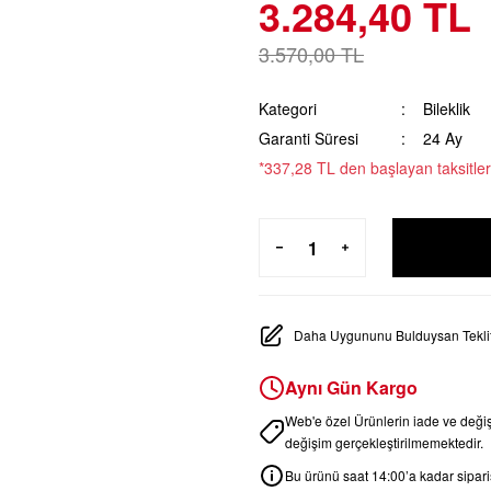
3.284,40 TL
3.570,00 TL
Kategori
Bileklik
Garanti Süresi
24 Ay
*337,28 TL den başlayan taksitler
Daha Uygununu Bulduysan Teklif
Aynı Gün Kargo
Web'e özel Ürünlerin iade ve değ
değişim gerçekleştirilmemektedir.
Bu ürünü saat 14:00’a kadar sipariş