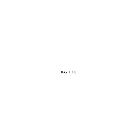
MOBİL UYGULAMALAR
e Özel İndirimlerden Haberdar Olmak İçin Hemen Kaydolun
KAYIT OL