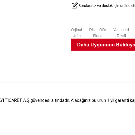
Sorularınız ve destek için online 
Orjinal
Distribütör
Vadesiz 4
Ürün
Firma
Taksit
Daha Uygununu Bulduysa
İCARET A.Ş güvencesi altındadır. Alacağınız bu ürün 1 yıl garanti kapsa