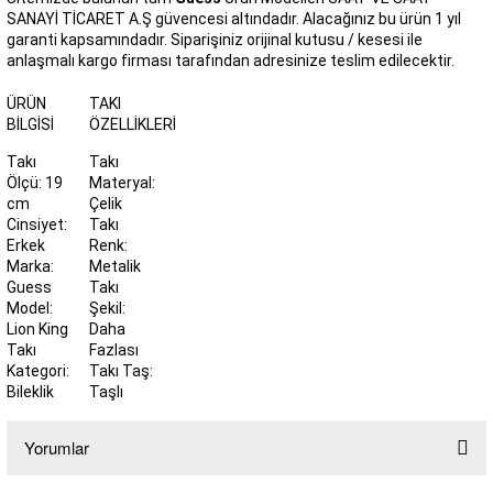
SANAYİ TİCARET A.Ş güvencesi altındadır. Alacağınız bu ürün 1 yıl
garanti kapsamındadır. Siparişiniz orijinal kutusu / kesesi ile
anlaşmalı kargo firması tarafından adresinize teslim edilecektir.
ÜRÜN
TAKI
BILGISI
ÖZELLIKLERI
Takı
Takı
Ölçü: 19
Materyal:
cm
Çelik
Cinsiyet:
Takı
Erkek
Renk:
Marka:
Metalik
Guess
Takı
Model:
Şekil:
Lion King
Daha
Takı
Fazlası
Kategori:
Takı Taş:
Bileklik
Taşlı
Yorumlar