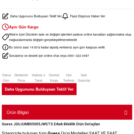
Daha Uygununu Bulduysan Teklif Ver
Fiyatı Düşünce Haber Ver
Aynı Gün Kargo
Web'e özel Ürünlerin iade ve değişim işlemleri sadece online kanaldan sağlanmakta olup
mağazalarımızda değişim gerçekleştirilmemektedir.
Bu ürünü saat 14:00’a kadar sipariş verirseniz aynı gün kargoya verilir.
Sorularınız ve destek için online chat veya 0551 023 0497
Orjinal
Distribütör
Vadesiz 4
Ücretsiz
Hızlı
İade
Ürün
Firma
Taksit
Kargo
Teslimat
Garantisi
Daha Uygununu Bulduysan Teklif Ver
Ürün Bilgisi
Guess JGUJUMB05005JWSTS Erkek Bileklik Ürün Detayları
Sitemizde bulunan tüm
Guess
Ürün Modelleri SAAT VE SAAT