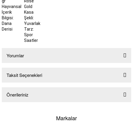
gr
Rose
Hayvansal
Gold
İçerik
Kasa
Bilgisi:
Şekli:
Dana
Yuvarlak
Derisi
Tarz:
Spor
Saatler
lo & Racquet Club
Yorumlar
Taksit Seçenekleri
Bu ürüne ilk yorumu siz yapın!
lo & Racquet Club
Önerileriniz
Yorum Yaz
Bu ürünün fiyat bilgisi, resim, ürün açıklamalarında ve diğer konularda
yetersiz gördüğünüz noktaları öneri formunu kullanarak tarafımıza
Markalar
iletebilirsiniz.
Görüş ve önerileriniz için teşekkür ederiz.