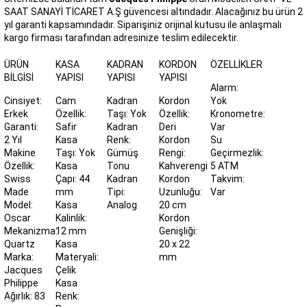
SAAT SANAYİ TİCARET A.Ş güvencesi altındadır. Alacağınız bu ürün 2
yıl garanti kapsamındadır. Siparişiniz orijinal kutusu ile anlaşmalı
kargo firması tarafından adresinize teslim edilecektir.
ÜRÜN
KASA
KADRAN
KORDON
ÖZELLIKLER
BILGISI
YAPISI
YAPISI
YAPISI
Alarm:
Cinsiyet:
Cam
Kadran
Kordon
Yok
Erkek
Özellik:
Taşı: Yok
Özellik:
Kronometre:
Garanti:
Safir
Kadran
Deri
Var
2 Yıl
Kasa
Renk:
Kordon
Su
Makine
Taşı: Yok
Gümüş
Rengi:
Geçirmezlik:
Özellik:
Kasa
Tonu
Kahverengi
5 ATM
Swiss
Çapı: 44
Kadran
Kordon
Takvim:
Made
mm
Tipi:
Uzunluğu:
Var
Model:
Kasa
Analog
20 cm
Oscar
Kalinlik:
Kordon
Mekanizma:
12 mm
Genişliği:
Quartz
Kasa
20 x 22
Marka:
Materyali:
mm
Jacques
Çelik
Philippe
Kasa
Ağırlık: 83
Renk: