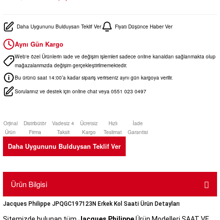
Daha Uygununu Bulduysan Teklif Ver
Fiyatı Düşünce Haber Ver
Aynı Gün Kargo
Web'e özel Ürünlerin iade ve değişim işlemleri sadece online kanaldan sağlanmakta olup
mağazalarımızda değişim gerçekleştirilmemektedir.
Bu ürünü saat 14:00’a kadar sipariş verirseniz aynı gün kargoya verilir.
Sorularınız ve destek için online chat veya 0551 023 0497
Orjinal
Distribütör
Vadesiz 4
Ücretsiz
Hızlı
İade
Ürün
Firma
Taksit
Kargo
Teslimat
Garantisi
Daha Uygununu Bulduysan Teklif Ver
Ürün Bilgisi
Jacques Philippe JPQGC197123N Erkek Kol Saati Ürün Detayları
Sitemizde bulunan tüm
Jacques Philippe
Ürün Modelleri SAAT VE