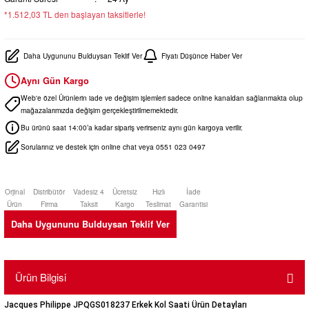
*1.512,03 TL den başlayan taksitlerle!
Daha Uygununu Bulduysan Teklif Ver
Fiyatı Düşünce Haber Ver
Aynı Gün Kargo
Web'e özel Ürünlerin iade ve değişim işlemleri sadece online kanaldan sağlanmakta olup
mağazalarımızda değişim gerçekleştirilmemektedir.
Bu ürünü saat 14:00’a kadar sipariş verirseniz aynı gün kargoya verilir.
Sorularınız ve destek için online chat veya 0551 023 0497
Orjinal
Distribütör
Vadesiz 4
Ücretsiz
Hızlı
İade
Ürün
Firma
Taksit
Kargo
Teslimat
Garantisi
Daha Uygununu Bulduysan Teklif Ver
Ürün Bilgisi
Jacques Philippe JPQGS018237 Erkek Kol Saati Ürün Detayları