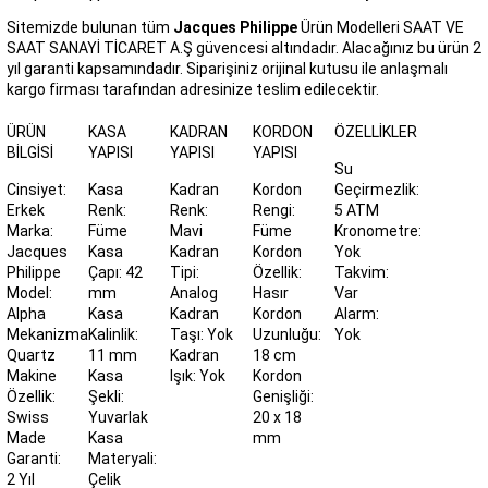
Sitemizde bulunan tüm
Jacques Philippe
Ürün Modelleri SAAT VE
SAAT SANAYİ TİCARET A.Ş güvencesi altındadır. Alacağınız bu ürün 2
yıl garanti kapsamındadır. Siparişiniz orijinal kutusu ile anlaşmalı
kargo firması tarafından adresinize teslim edilecektir.
ÜRÜN
KASA
KADRAN
KORDON
ÖZELLIKLER
BILGISI
YAPISI
YAPISI
YAPISI
Su
Cinsiyet:
Kasa
Kadran
Kordon
Geçirmezlik:
Erkek
Renk:
Renk:
Rengi:
5 ATM
Marka:
Füme
Mavi
Füme
Kronometre:
Jacques
Kasa
Kadran
Kordon
Yok
Philippe
Çapı: 42
Tipi:
Özellik:
Takvim:
Model:
mm
Analog
Hasır
Var
Alpha
Kasa
Kadran
Kordon
Alarm:
Mekanizma:
Kalinlik:
Taşı: Yok
Uzunluğu:
Yok
Quartz
11 mm
Kadran
18 cm
Makine
Kasa
Işık: Yok
Kordon
Özellik:
Şekli:
Genişliği:
Swiss
Yuvarlak
20 x 18
Made
Kasa
mm
Garanti:
Materyali:
2 Yıl
Çelik