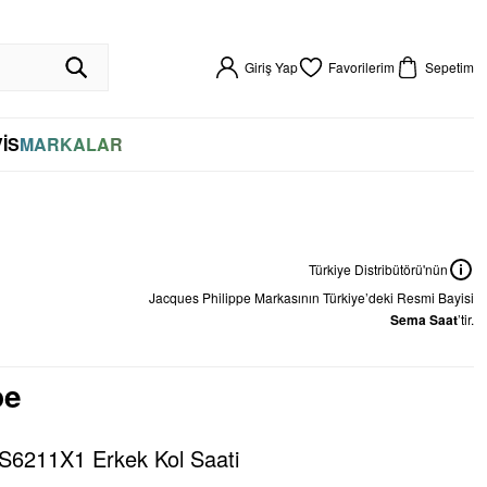
R GARANTİLİ
HIZLI KARGO
VADE FARKSIZ 4 TAKSİT
%100 ORİJİNAL
256BIT SSL SERTİFİKASI İLE GÜVENLİ ALIŞVERİŞ
VADE FARKSIZ 4 TAKSİT
Giriş Yap
Favorilerim
Sepetim
İS
MARKALAR
Türkiye Distribütörü'nün
Jacques Philippe
Markasının Türkiye’deki Resmi Bayisi
Sema Saat
’tir.
pe
S6211X1 Erkek Kol Saati