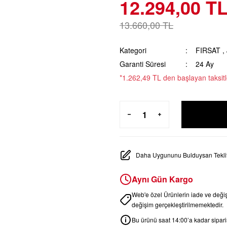
12.294,00 T
13.660,00 TL
Kategori
FIRSAT
,
Garanti Süresi
24 Ay
*1.262,49 TL den başlayan taksitl
Daha Uygununu Bulduysan Teklif
Aynı Gün Kargo
Web'e özel Ürünlerin iade ve değ
değişim gerçekleştirilmemektedir.
Bu ürünü saat 14:00’a kadar sipariş