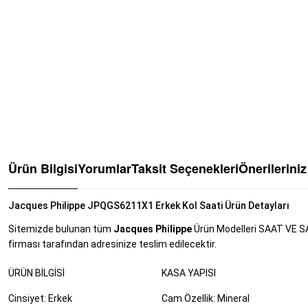
Ürün Bilgisi
Yorumlar
Taksit Seçenekleri
Önerileriniz
Jacques Philippe JPQGS6211X1 Erkek Kol Saati Ürün Detayları
Sitemizde bulunan tüm
Jacques Philippe
Ürün Modelleri SAAT VE SAA
firması tarafından adresinize teslim edilecektir.
ÜRÜN BILGISI
KASA YAPISI
Cinsiyet: Erkek
Cam Özellik: Mineral