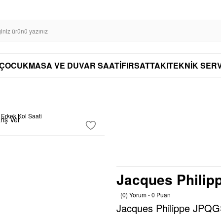
SL SERTİFİKASI İLE GÜVENLİ ALIŞVERİŞ
AYNI GÜN KARGO
DİSTRİBÜTÖ
AYNI GÜN KARGO
ÇOCUK
MASA VE DUVAR SAATİ
FIRSAT
TAKI
TEKNİK SERV
riş Ver
Jacques Philip
(0) Yorum - 0 Puan
Jacques Philippe JPQG