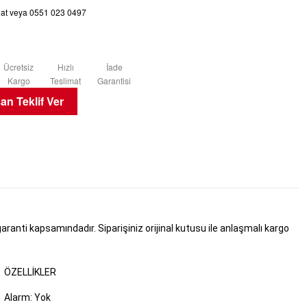
chat veya 0551 023 0497
Ücretsiz
Hızlı
İade
Kargo
Teslimat
Garantisi
n Teklif Ver
anti kapsamındadır. Siparişiniz orijinal kutusu ile anlaşmalı kargo
ÖZELLIKLER
Alarm: Yok