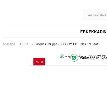
%100 ORİJİNAL
DİSTRİBÜTÖR GARANTİLİ
HIZLI KARGO
256BIT S
ERKEK
KADIN
Anasayfa
FIRSAT
Jacques Philippe JPQGS6211X1 Erkek Kol Saati
Whatsapp ile Sipa
%10