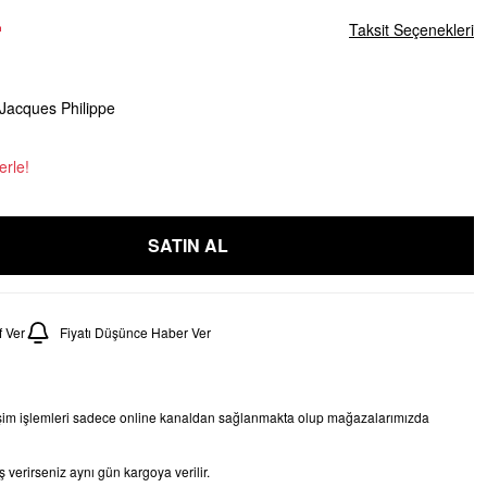
L
Taksit Seçenekleri
Jacques Philippe
erle!
SATIN AL
 Ver
Fiyatı Düşünce Haber Ver
işim işlemleri sadece online kanaldan sağlanmakta olup mağazalarımızda
 verirseniz aynı gün kargoya verilir.