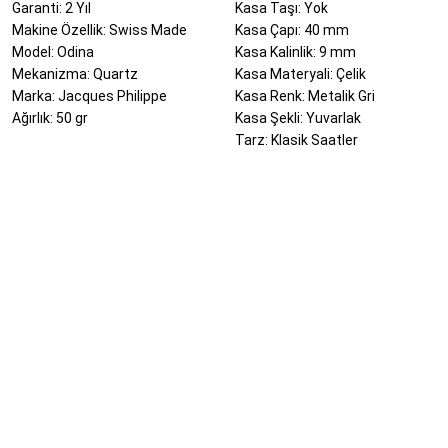
Garanti: 2 Yıl
Kasa Taşı: Yok
Makine Özellik: Swiss Made
Kasa Çapı: 40 mm
Model: Odina
Kasa Kalinlik: 9 mm
Mekanizma: Quartz
Kasa Materyali: Çelik
Marka: Jacques Philippe
Kasa Renk: Metalik Gri
Ağırlık: 50 gr
Kasa Şekli: Yuvarlak
Tarz: Klasik Saatler
Bu ürünün fiyat bilgisi, resim, ürün açıklamalarında ve diğer konularda yeter
Görüş ve önerileriniz için teşekkür ederiz.
Ürün resmi kalitesiz, bozuk veya görüntülenemiyor.
Ürün açıklamasında eksik bilgiler bulunuyor.
Ürün bilgilerinde hatalar bulunuyor.
Ürün fiyatı diğer sitelerden daha pahalı.
Bu ürüne benzer farklı alternatifler olmalı.