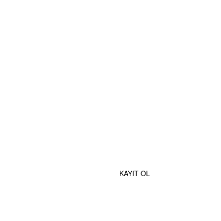
MOBİL UYGULAMALAR
e Özel İndirimlerden Haberdar Olmak İçin Hemen Kaydolun
KAYIT OL