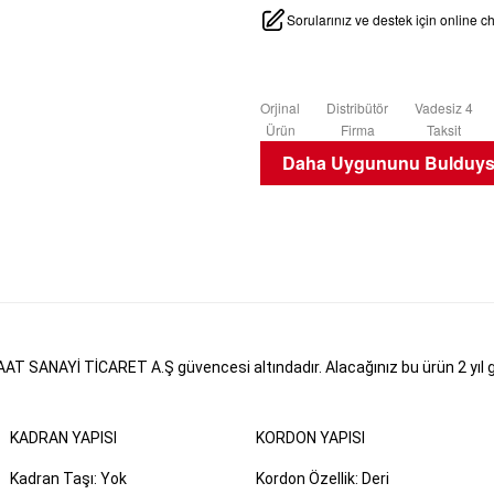
Sorularınız ve destek için online 
Orjinal
Distribütör
Vadesiz 4
Ürün
Firma
Taksit
Daha Uygununu Bulduysa
T SANAYİ TİCARET A.Ş güvencesi altındadır. Alacağınız bu ürün 2 yıl gar
KADRAN YAPISI
KORDON YAPISI
Kadran Taşı: Yok
Kordon Özellik: Deri