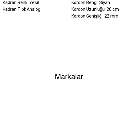
Kadran Renk: Yeşil
Kordon Rengi: Siyah
Kadran Tipi: Analog
Kordon Uzunluğu: 20 cm
Kordon Genişliği: 22 mm
siz gördüğünüz noktaları öneri formunu kullanarak tarafımıza iletebilirsiniz.
Bu ürüne ilk yorumu siz yapın!
Markalar
Yorum Yaz