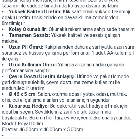
tasarımı ile sadece bir adımda kolayca duvara asılabilir.
Yüksek Kaliteli Üretim:
Klik saatlerinin yüksek teknoloji
odaklı üretim tesislerinde en dayanıklı malzemelerden
üretilmiştir.
Kolay Okunabilir:
Okunaklı rakamlarına sahip sade tasarım.
Tamamen Sessiz:
Yüksek kaliteli ve sessiz çalışan
makine.
Uzun Pil Ömrü:
Rakiplerinden daha az sarfiyatla uzun süre
sorunsuz ve hassas çalışma performansı. 1 adet AA kalem pil
ile çalışır.
Uzun Kullanım Ömrü:
Yıllarca arızalanmadan çalışma
performansına sahiptir.
Çevre Dostu Üretim Anlayışı:
Üründe ve paketlemede
geri dönüştürülebilir, çevre dostu malzeme kullanımı ile
sürdürülebilir üretim.
Ø 46 x 5 cm.
Salon, oturma odası, yatak odası, mutfak,
ofis, cafe, çalışma alanları vb. alanlar için uygundur.
Kusursuz Hediye:
Bu dekoratif saat hediye etmek için
ideal bir seçim. Sevdikleriniz zarif ve şık tasarımına
bayılacaktır. Bu ürün her tarz ev ve işyeri dekoruna uygundur.
Model:
Royal Didim
Ebatlar:
46.00cm x 46.00cm x 5.00cm