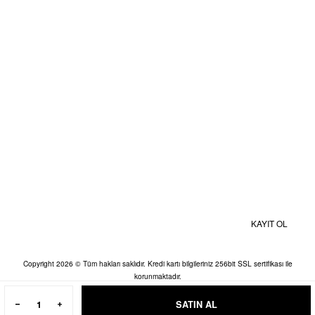
Kişisel Veriler Politikası
BİZE ULAŞIN
MOBİL UYGULAMALAR
Kampanyalardan ve Size Özel İndirimlerden Haberdar Olmak İçin Hemen
Kaydolun
KAYIT OL
Copyright 2026 © Tüm hakları saklıdır. Kredi kartı bilgileriniz 256bit SSL sertifikası ile
korunmaktadır.
SATIN AL