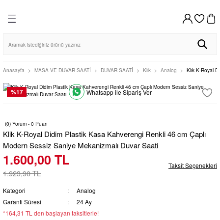
DİSTRİBÜTÖR GARANTİLİ
HIZLI KARGO
VADE FARKSIZ 4 TAKSİT
%100 ORİJİNAL
Geri Dön
Geri Dön
Geri Dön
Geri Dön
Geri Dön
HIZLI KARGO
256BIT SSL SERTİFİKASI İLE GÜVENLİ ALIŞVERİŞ
AYNI GÜN KARGO
VADE FARKSIZ 4 TAKSİT
%100 ORİJİNAL
DİSTRİBÜTÖR GARANTİLİ
AYNI GÜN KARGO
256BIT SSL SERTİFİKASI İLE GÜVENLİ ALIŞVERİŞ
VAR SAATİ
DUVAR SAATİ
MASA SAATİ
Erkek
Kadın
o Club
o Club
Casio Clocks
Regal
Bileklik
Bileklik
Anasayfa
MASA VE DUVAR SAATİ
DUVAR SAATİ
Klik
Analog
Klik K-Royal D
Klik
Seiko Clocks
Kolye
Kolye
%17
Whatsapp ile Sipariş Ver
Regal
Casio Clocks
Küpe
Küpe
(0) Yorum - 0 Puan
Klik K-Royal Didim Plastik Kasa Kahverengi Renkli 46 cm Çaplı
Seiko Clocks
Klik
Modern Sessiz Saniye Mekanizmalı Duvar Saati
1.600,00 TL
Taksit Seçenekleri
1.923,90 TL
Kategori
Analog
Garanti Süresi
24 Ay
*164,31 TL den başlayan taksitlerle!