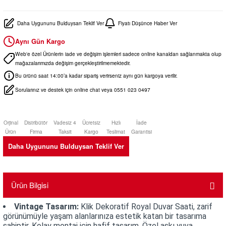
Daha Uygununu Bulduysan Teklif Ver
Fiyatı Düşünce Haber Ver
Aynı Gün Kargo
Web'e özel Ürünlerin iade ve değişim işlemleri sadece online kanaldan sağlanmakta olup
mağazalarımızda değişim gerçekleştirilmemektedir.
Bu ürünü saat 14:00’a kadar sipariş verirseniz aynı gün kargoya verilir.
Sorularınız ve destek için online chat veya 0551 023 0497
Orjinal
Distribütör
Vadesiz 4
Ücretsiz
Hızlı
İade
Ürün
Firma
Taksit
Kargo
Teslimat
Garantisi
Daha Uygununu Bulduysan Teklif Ver
Ürün Bilgisi
Vintage Tasarım:
Klik Dekoratif Royal Duvar Saati, zarif
görünümüyle yaşam alanlarınıza estetik katan bir tasarıma
sahiptir. Kolay montaj için hafif tasarım. Özel askı yuva