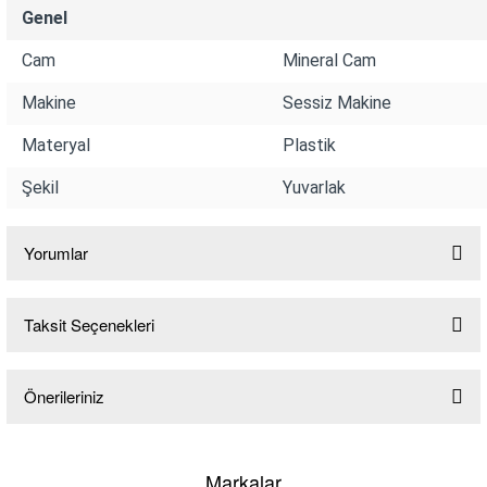
Genel
Cam
Mineral Cam
Makine
Sessiz Makine
Materyal
Plastik
lo & Racquet Club
Şekil
Yuvarlak
Yorumlar
Taksit Seçenekleri
lo & Racquet Club
Bu ürüne ilk yorumu siz yapın!
Önerileriniz
Yorum Yaz
Bu ürünün fiyat bilgisi, resim, ürün açıklamalarında ve diğer konularda
yetersiz gördüğünüz noktaları öneri formunu kullanarak tarafımıza
Markalar
iletebilirsiniz.