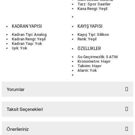
Tarz: Spor Saatler
Kasa Rengi: Yeşil
KADRAN YAPISI
KAYIŞ YAPISI
Kadran Tipi: Analog
Kayış Tipi: Silikon
Kadran Rengi: Yeşil
Renk: Yeşil
Kadran Taşı: Yok
lo & Racquet Club
Işık: Yok
ÖZELLİKLER
Su Geçirmezlik: 5 ATM
Kronometre: Hayır
Takvim: Hayır
Alarm: Yok
Yorumlar
lo & Racquet Club
Taksit Seçenekleri
Bu ürüne ilk yorumu siz yapın!
Önerileriniz
Yorum Yaz