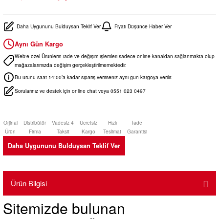
Daha Uygununu Bulduysan Teklif Ver
Fiyatı Düşünce Haber Ver
Aynı Gün Kargo
Web'e özel Ürünlerin iade ve değişim işlemleri sadece online kanaldan sağlanmakta olup
mağazalarımızda değişim gerçekleştirilmemektedir.
Bu ürünü saat 14:00’a kadar sipariş verirseniz aynı gün kargoya verilir.
Sorularınız ve destek için online chat veya 0551 023 0497
Orjinal
Distribütör
Vadesiz 4
Ücretsiz
Hızlı
İade
Ürün
Firma
Taksit
Kargo
Teslimat
Garantisi
Daha Uygununu Bulduysan Teklif Ver
Ürün Bilgisi
Sitemizde bulunan