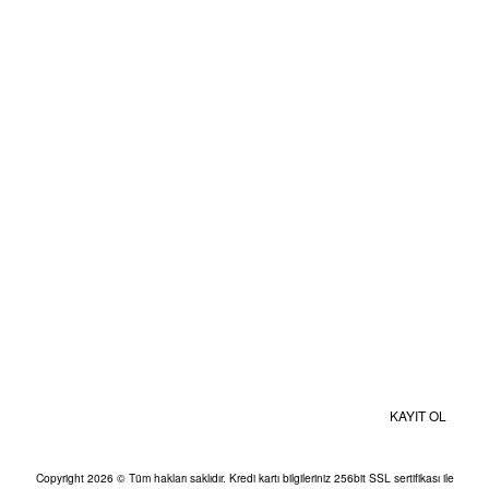
Mesafeli Satış Sözleşmesi
Gizlilik ve Güvenlik
Kişisel Veriler Politikası
BİZE ULAŞIN
MOBİL UYGULAMALAR
Kampanyalardan ve Size Özel İndirimlerden Haberdar Olmak İçin Hemen
Kaydolun
KAYIT OL
Copyright 2026 © Tüm hakları saklıdır. Kredi kartı bilgileriniz 256bit SSL sertifikası ile