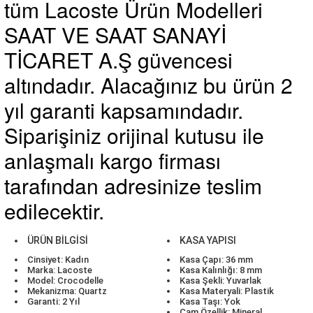
tüm
Lacoste
Ürün Modelleri
SAAT VE SAAT SANAYİ
TİCARET A.Ş güvencesi
altındadır. Alacağınız bu ürün 2
yıl garanti kapsamındadır.
Siparişiniz orijinal kutusu ile
anlaşmalı kargo firması
tarafından adresinize teslim
edilecektir.
ÜRÜN BİLGİSİ
KASA YAPISI
Cinsiyet: Kadın
Kasa Çapı: 36 mm
Marka: Lacoste
Kasa Kalınlığı: 8 mm
Model: Crocodelle
Kasa Şekli: Yuvarlak
Mekanizma: Quartz
Kasa Materyali: Plastik
Garanti: 2 Yıl
Kasa Taşı: Yok
Cam Özellik: Mineral