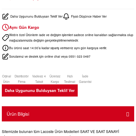
Daha Uygununu Bulduysan Teklif Ver
Fiyatı Düşünce Haber Ver
Aynı Gün Kargo
Web'e özel Ürünlerin iade ve değişim işlemleri sadece online kanaldan sağlanmakta olup
mağazalarımızda değişim gerçekleştirilmemektedir.
Bu ürünü saat 14:00’a kadar sipariş verirseniz aynı gün kargoya verilir.
Sorularınız ve destek için online chat veya 0551 023 0497
Orjinal
Distribütör
Vadesiz 4
Ücretsiz
Hızlı
İade
Ürün
Firma
Taksit
Kargo
Teslimat
Garantisi
Daha Uygununu Bulduysan Teklif Ver
Ürün Bilgisi
Sitemizde bulunan tüm
Lacoste
Ürün Modelleri SAAT VE SAAT SANAYİ