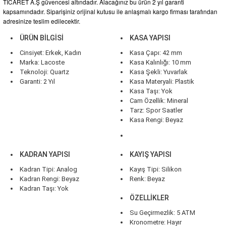
TİCARET A.Ş güvencesi altındadır. Alacağınız bu ürün 2 yıl garanti
kapsamındadır. Siparişiniz orijinal kutusu ile anlaşmalı kargo firması tarafından
adresinize teslim edilecektir.
ÜRÜN BİLGİSİ
KASA YAPISI
Cinsiyet: Erkek, Kadın
Kasa Çapı: 42 mm
Marka: Lacoste
Kasa Kalınlığı: 10 mm
Teknoloji: Quartz
Kasa Şekli: Yuvarlak
Garanti: 2 Yıl
Kasa Materyali: Plastik
Kasa Taşı: Yok
Cam Özellik: Mineral
Tarz: Spor Saatler
Kasa Rengi: Beyaz
KADRAN YAPISI
KAYIŞ YAPISI
Kadran Tipi: Analog
Kayış Tipi: Silikon
Kadran Rengi: Beyaz
Renk: Beyaz
Kadran Taşı: Yok
ÖZELLİKLER
Su Geçirmezlik: 5 ATM
Kronometre: Hayır