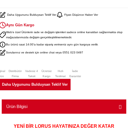
Daha Uygununu Bulduysan Teklif Ver
Fiyatı Düşünce Haber Ver
Aynı Gün Kargo
Web'e özel Ürünlerin iade ve değişim işlemleri sadece online kanaldan sağlanmakta olup
mağazalarımızda değişim gerçekleştirilmemektedir.
Bu ürünü saat 14:00’a kadar sipariş verirseniz aynı gün kargoya verilir.
Sorularınız ve destek için online chat veya 0551 023 0497
jinal
Distribütör
Vadesiz 4
Ücretsiz
Hızlı
İade
rün
Firma
Taksit
Kargo
Teslimat
Garantisi
Daha Uygununu Bulduysan Teklif Ver
Ürün Bilgisi
YENİ BİR LORUS HAYATINIZA DEĞER KATAR