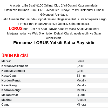
Alacağınız Bu Saat %100 Orijinal Olup 2 Yıl Garanti Kapsamındadır.
Sitemizde Bulunan Tüm LORUS Modelleri Türkiye Resmi Distribütör Firması
Güvencesi Altındadır.
Satın Almanız Durumunda Orijinal Garanti Belgesi ve Kutusu ile Anlaşmalı Kargo
Firması Tarafından Adresinize Ücretsiz Gönderilecektir.
LORUS
’nun Tüm Kol Saati, Duvar Saati ve Masa Saati Modellerini
Mağazamızdan ve Web Sitemizden Detaylı Olarak İnceleyebilir ve Satın
Alabilirsiniz.
Firmamız LORUS Yetkili Satıcı Bayisidir
ÜRÜN BİLGİSİ
Marka:
Lorus
Kordon Malzemesi:
Çelik
Kasa Malzemesi:
Çelik
Kasa Çapı:
33 mm
Kordon Rengi:
Metalik
Kasa Rengi:
Metalik
Kadran Rengi:
Metalik
Mekanizma:
Quartz
Makine:
Analog
Cam:
Mineral