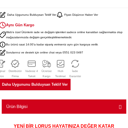
Daha Uygununu Bulduysan Teklif Ver
Fiyatı Düşünce Haber Ver
Aynı Gün Kargo
Web'e özel Ürünlerin iade ve değişim işlemleri sadece online kanaldan sağlanmakta olup
mağazalarımızda değişim gerçekleştirilmemektedir.
Bu ürünü saat 14:00’a kadar sipariş verirseniz aynı gün kargoya verilir.
Sorularınız ve destek için online chat veya 0551 023 0497
jinal
Distribütör
Vadesiz 4
Ücretsiz
Hızlı
İade
rün
Firma
Taksit
Kargo
Teslimat
Garantisi
Daha Uygununu Bulduysan Teklif Ver
Ürün Bilgisi
YENİ BİR LORUS HAYATINIZA DEĞER KATAR