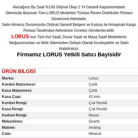
Alacağınız Bu Saat %100 Orijinal Olup 2 Yıl Garanti Kapsamındadır.
Sitemizde Bulunan Tüm LORUS Modelleri Türkiye Resmi Distribütör Firması
Güvencesi Altındadır.
Satın Almanız Durumunda Orijinal Garanti Belgesi ve Kutusu ile Anlaşmalı Kargo
Firması Tarafından Adresinize Ücretsiz Gönderilecektir.
LORUS
’nun Tüm Kol Saati, Duvar Saati ve Masa Saati Modellerini
Mağazamızdan ve Web Sitemizden Detaylı Olarak İnceleyebilir ve Satın
Alabilirsiniz.
Firmamız LORUS Yetkili Satıcı Bayisidir
ÜRÜN BİLGİSİ
Marka:
Lorus
Kordon Malzemesi:
Çelik
Kasa Malzemesi:
Çelik
Kasa Çapı:
43 mm
Kordon Rengi:
Çok Renkli
Kasa Rengi:
Çok Renkli
Kadran Rengi:
Beyaz
Mekanizma:
Quartz
Makine:
Analog
Cam:
Mineral