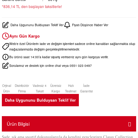
*836,14 TL den başlayan taksitlerle!
Daha Uygununu Bulduysan Teklif Ver
Fiyatı Düşünce Haber Ver
Aynı Gün Kargo
Web'e özel Ürünlerin iade ve değişim işlemleri sadece online kanaldan sağlanmakta olup
mağazalarımızda değişim gerçekleştirilmemektedir.
Bu ürünü saat 14:00’a kadar sipariş verirseniz aynı gün kargoya verilir.
Sorularınız ve destek için online chat veya 0551 023 0497
Orjinal
Distribütör
Vadesiz 4
Ücretsiz
Hızlı
İade
Ürün
Firma
Taksit
Kargo
Teslimat
Garantisi
Daha Uygununu Bulduysan Teklif Ver
Ürün Bilgisi
Sade, şık ama sportif dokunuşlarıyla da kendini gençleştiren Classy Collection,