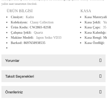
yalın saat tasarımın öncüsü.
ÜRÜN BİLGİSİ
KASA
Cinsiyet:
Kadın
Kasa Materyal
Koleksiyon:
Classy Collection
Kasa Şekli:
Yu
Ürün Kodu: CW286S-02SR
Kasa Çapı:
35
Çalışma Şekli:
Quartz
Kasa Kalınlığı
Makine Modeli:
Japon Seiko VD33
Kasa Rengi: Me
Barkod: 8697650938535
Kasa Özelliği:
Yorumlar
Taksit Seçenekleri
Bu ürüne ilk yorumu siz yapın!
Önerileriniz
Yorum Yaz
Bu ürünün fiyat bilgisi, resim, ürün açıklamalarında ve diğer konularda
yetersiz gördüğünüz noktaları öneri formunu kullanarak tarafımıza