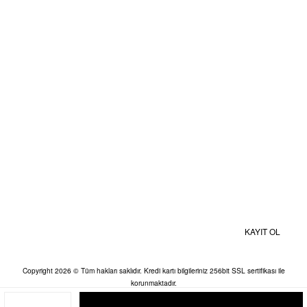
Gizlilik ve Güvenlik
Kişisel Veriler Politikası
BİZE ULAŞIN
MOBİL UYGULAMALAR
Kampanyalardan ve Size Özel İndirimlerden Haberdar Olmak İçin Hemen
Kaydolun
KAYIT OL
Copyright 2026 © Tüm hakları saklıdır. Kredi kartı bilgileriniz 256bit SSL sertifikası ile
korunmaktadır.