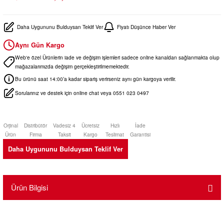
Daha Uygununu Bulduysan Teklif Ver
Fiyatı Düşünce Haber Ver
Aynı Gün Kargo
Web'e özel Ürünlerin iade ve değişim işlemleri sadece online kanaldan sağlanmakta olup
mağazalarımızda değişim gerçekleştirilmemektedir.
Bu ürünü saat 14:00’a kadar sipariş verirseniz aynı gün kargoya verilir.
Sorularınız ve destek için online chat veya 0551 023 0497
Orjinal
Distribütör
Vadesiz 4
Ücretsiz
Hızlı
İade
Ürün
Firma
Taksit
Kargo
Teslimat
Garantisi
Daha Uygununu Bulduysan Teklif Ver
Ürün Bilgisi