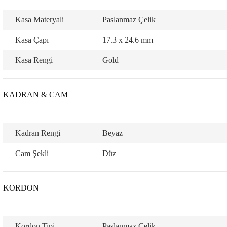
Kasa Materyali
Paslanmaz Çelik
Kasa Çapı
17.3 x 24.6 mm
Kasa Rengi
Gold
lo & Racquet Club
KADRAN & CAM
Kadran Rengi
Beyaz
Cam Şekli
Düz
lo & Racquet Club
KORDON
Kordon Tipi
Paslanmaz Çelik