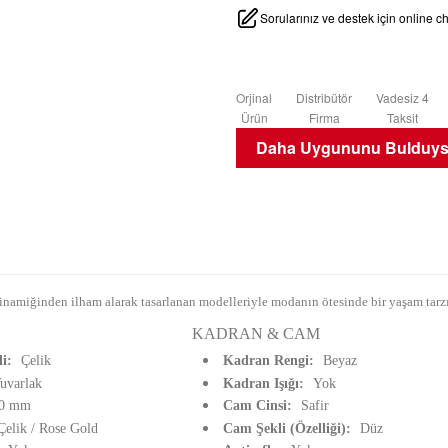
Sorularınız ve destek için online 
Orjinal
Distribütör
Vadesiz 4
Ürün
Firma
Taksit
Daha Uygununu Bulduysa
namiğinden ilham alarak tasarlanan modelleriyle modanın ötesinde bir yaşam tarzı
KADRAN & CAM
li:
Çelik
Kadran Rengi:
Beyaz
uvarlak
Kadran Işığı:
Yok
0 mm
Cam Cinsi:
Safir
Çelik / Rose Gold
Cam Şekli (Özelliği):
Düz