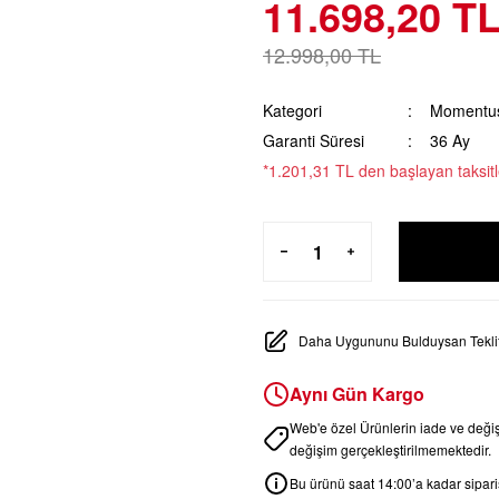
11.698,20 T
12.998,00 TL
Kategori
Momentu
Garanti Süresi
36 Ay
*1.201,31 TL den başlayan taksitl
Daha Uygununu Bulduysan Teklif
Aynı Gün Kargo
Web'e özel Ürünlerin iade ve değ
değişim gerçekleştirilmemektedir.
Bu ürünü saat 14:00’a kadar sipariş