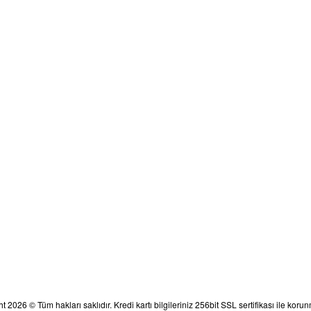
Gizlilik ve Güvenlik
Kişisel Veriler Politikası
Kampanyalardan ve Siz
t 2026 © Tüm hakları saklıdır. Kredi kartı bilgileriniz 256bit SSL sertifikası ile korun