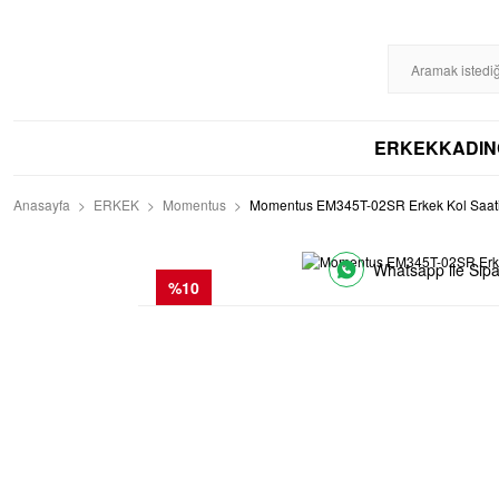
%100 ORİJİNAL
DİSTRİBÜTÖR GARANTİLİ
HIZLI KARGO
256BIT S
ERKEK
KADIN
Anasayfa
ERKEK
Momentus
Momentus EM345T-02SR Erkek Kol Saat
Whatsapp ile Sipa
%10