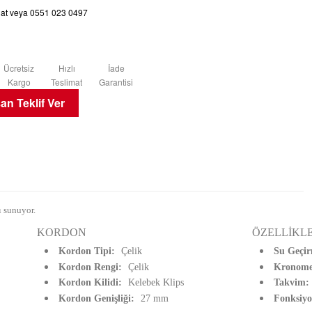
chat veya 0551 023 0497
Ücretsiz
Hızlı
İade
Kargo
Teslimat
Garantisi
n Teklif Ver
 sunuyor.
KORDON
ÖZELLİKL
Kordon Tipi:
Çelik
Su Geçir
Kordon Rengi:
Çelik
Kronome
Kordon Kilidi:
Kelebek Klips
Takvim
Kordon Genişliği:
27 mm
Fonksiy