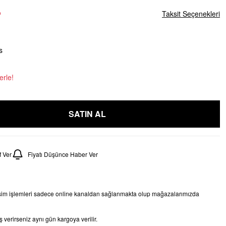
L
Taksit Seçenekleri
s
erle!
SATIN AL
 Ver
Fiyatı Düşünce Haber Ver
işim işlemleri sadece online kanaldan sağlanmakta olup mağazalarımızda
 verirseniz aynı gün kargoya verilir.