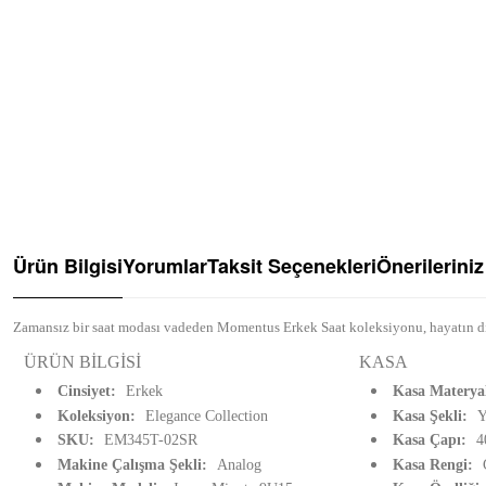
Ürün Bilgisi
Yorumlar
Taksit Seçenekleri
Önerileriniz
Zamansız bir saat modası vadeden Momentus Erkek Saat koleksiyonu, hayatın di
ÜRÜN BİLGİSİ
KASA
Cinsiyet:
Erkek
Kasa Materya
Koleksiyon:
Elegance Collection
Kasa Şekli:
Y
SKU:
EM345T-02SR
Kasa Çapı:
4
Makine Çalışma Şekli:
Analog
Kasa Rengi: