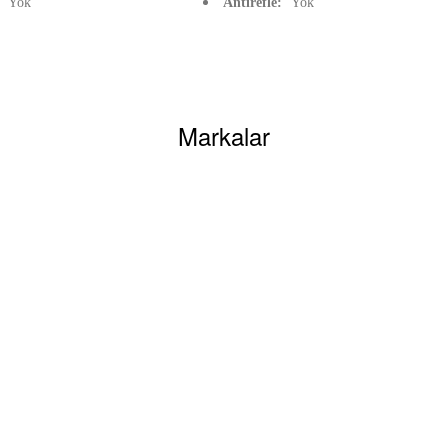
:
Yok
Antirefle:
Yok
siz gördüğünüz noktaları öneri formunu kullanarak tarafımıza iletebilirsiniz.
Bu ürüne ilk yorumu siz yapın!
Markalar
Yorum Yaz
YARDIM
Mesafeli Satış
Gönder
Sözleşmesi