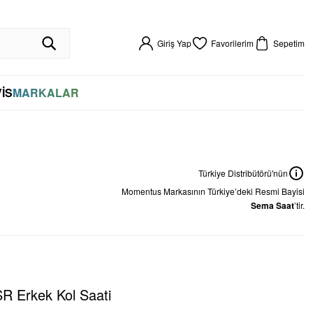
R GARANTİLİ
HIZLI KARGO
VADE FARKSIZ 4 TAKSİT
%100 ORİJİNAL
256BIT SSL SERTİFİKASI İLE GÜVENLİ ALIŞVERİŞ
VADE FARKSIZ 4 TAKSİT
Giriş Yap
Favorilerim
Sepetim
İS
MARKALAR
Türkiye Distribütörü'nün
Momentus
Markasının Türkiye’deki Resmi Bayisi
Sema Saat
’tir.
 Erkek Kol Saati