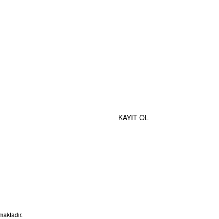
MOBİL UYGULAMALAR
e Özel İndirimlerden Haberdar Olmak İçin Hemen Kaydolun
KAYIT OL
maktadır.