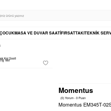
SL SERTİFİKASI İLE GÜVENLİ ALIŞVERİŞ
AYNI GÜN KARGO
DİSTRİBÜTÖ
AYNI GÜN KARGO
ÇOCUK
MASA VE DUVAR SAATİ
FIRSAT
TAKI
TEKNİK SERV
i
riş Ver
Momentus
(0) Yorum - 0 Puan
Momentus EM345T-02SR