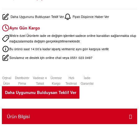
Daha Uygununu Bulduysan Teklif Ver
Fiyatı Düşünce Haber Ver
Aynı Gün Kargo
Web'e özel Ürünlerin iade ve değişim işlemleri sadece online kanaldan sağlanmakta olup
mağazalarımızda değişim gerçekleştirilmemektedir.
Bu ürünü saat 14:00’a kadar sipariş verirseniz aynı gün kargoya verilir.
Sorularınız ve destek için online chat veya 0551 023 0497
Orjinal
Distribütör
Vadesiz 4
Ücretsiz
Hızlı
İade
Ürün
Firma
Taksit
Kargo
Teslimat
Garantisi
Daha Uygununu Bulduysan Teklif Ver
Ürün Bilgisi