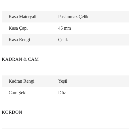
Kasa Materyali
Paslanmaz Çelik
Kasa Çapı
45 mm
Kasa Rengi
Çelik
lo & Racquet Club
KADRAN & CAM
Kadran Rengi
Yeşil
lo & Racquet Club
Cam Şekli
Düz
KORDON