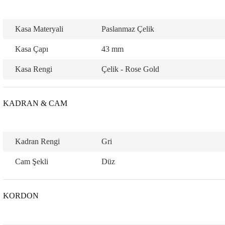
Kasa Materyali
Paslanmaz Çelik
Kasa Çapı
43 mm
Kasa Rengi
Çelik - Rose Gold
lo & Racquet Club
KADRAN & CAM
Kadran Rengi
Gri
lo & Racquet Club
Cam Şekli
Düz
KORDON