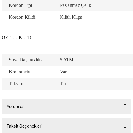
Kordon Tipi
Paslanmaz Çelik
Kordon Kilidi
Kilitli Klips
ÖZELLİKLER
Suya Dayanıklılık
5 ATM
Kronometre
Var
Takvim
Tarih
Yorumlar
Taksit Seçenekleri
Bu ürüne ilk yorumu siz yapın!