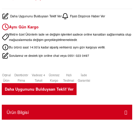
Daha Uygununu Bulduysan Teklif Ver
Fiyatı Düşünce Haber Ver
Aynı Gün Kargo
Web'e özel Ürünlerin iade ve değişim işlemleri sadece online kanaldan sağlanmakta olup
mağazalarımızda değişim gerçekleştirilmemektedir.
Bu ürünü saat 14:00’a kadar sipariş verirseniz aynı gün kargoya verilir.
Sorularınız ve destek için online chat veya 0551 023 0497
Orjinal
Distribütör
Vadesiz 4
Ücretsiz
Hızlı
İade
Ürün
Firma
Taksit
Kargo
Teslimat
Garantisi
Daha Uygununu Bulduysan Teklif Ver
Ürün Bilgisi