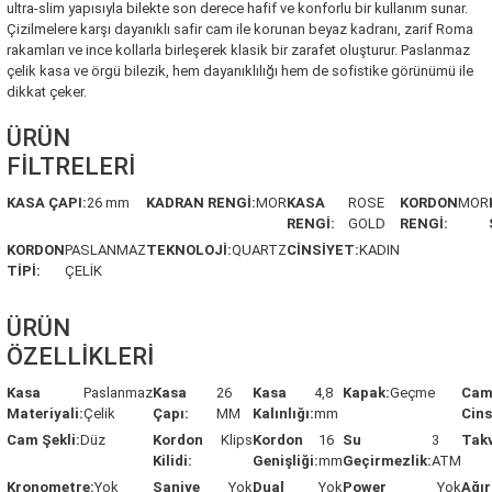
ultra-slim yapısıyla bilekte son derece hafif ve konforlu bir kullanım sunar.
Çizilmelere karşı dayanıklı safir cam ile korunan beyaz kadranı, zarif Roma
rakamları ve ince kollarla birleşerek klasik bir zarafet oluşturur. Paslanmaz
çelik kasa ve örgü bilezik, hem dayanıklılığı hem de sofistike görünümü ile
dikkat çeker.
ÜRÜN
FİLTRELERİ
KASA ÇAPI:
26 mm
KADRAN RENGİ:
MOR
KASA
ROSE
KORDON
MOR
RENGİ:
GOLD
RENGİ:
KORDON
PASLANMAZ
TEKNOLOJİ:
QUARTZ
CİNSİYET:
KADIN
TİPİ:
ÇELİK
ÜRÜN
ÖZELLİKLERİ
Kasa
Paslanmaz
Kasa
26
Kasa
4,8
Kapak:
Geçme
Ca
Materiyali:
Çelik
Çapı:
MM
Kalınlığı:
mm
Cins
Cam Şekli:
Düz
Kordon
Klips
Kordon
16
Su
3
Tak
Kilidi:
Genişliği:
mm
Geçirmezlik:
ATM
Kronometre:
Yok
Saniye
Yok
Dual
Yok
Power
Yok
Ağır