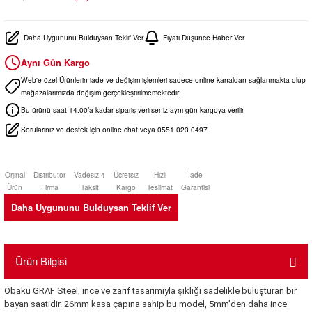
Daha Uygununu Bulduysan Teklif Ver
Fiyatı Düşünce Haber Ver
Aynı Gün Kargo
Web'e özel Ürünlerin iade ve değişim işlemleri sadece online kanaldan sağlanmakta olup
mağazalarımızda değişim gerçekleştirilmemektedir.
Bu ürünü saat 14:00’a kadar sipariş verirseniz aynı gün kargoya verilir.
Sorularınız ve destek için online chat veya 0551 023 0497
Orjinal
Distribütör
Vadesiz 4
Ücretsiz
Hızlı
İade
Ürün
Firma
Taksit
Kargo
Teslimat
Garantisi
Daha Uygununu Bulduysan Teklif Ver
Ürün Bilgisi
Obaku GRAF Steel, ince ve zarif tasarımıyla şıklığı sadelikle buluşturan bir
bayan saatidir. 26mm kasa çapına sahip bu model, 5mm’den daha ince