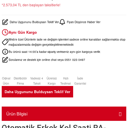
*2.573,04 TL den başlayan taksitlerle!
Daha Uygununu Bulduysan Teklif Ver
Fiyatı Düşünce Haber Ver
Aynı Gün Kargo
Web'e özel Ürünlerin iade ve değişim işlemleri sadece online kanaldan sağlanmakta olup
mağazalarımızda değişim gerçekleştirilmemektedir.
Bu ürünü saat 14:00’a kadar sipariş verirseniz aynı gün kargoya verilir.
Sorularınız ve destek için online chat veya 0551 023 0497
Orjinal
Distribütör
Vadesiz 4
Ücretsiz
Hızlı
İade
Ürün
Firma
Taksit
Kargo
Teslimat
Garantisi
Daha Uygununu Bulduysan Teklif Ver
Ürün Bilgisi
Otomatik Erkek Kol Saati RA-