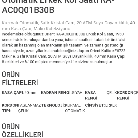
AC0Q01B30B
Kurmalı Otomatik, Safir Kristal Cam, 20 ATM Suya Dayanıklılık, 40
mm Kasa Çapı, Mako Koleksiyonu
İncelemekte olduğunuz Orient RA-AC0Q01B30B Erkek Kol Saati, 1950
senesindeki kuruluşundan bu yana, istisnai saatlerin tutarlı bir üreticisi
olarak ün kazanmış olan markanın şık tasarımı ve zamana gösterdiği
hassasiyetle, uzun yıllar kullanabileceğiniz Japon Orient Kalibre F6722
Makine, Safir Kristal Cam, 20 ATM Suya Dayanıklılık, 40 mm Kasa Çapı
özellikleri ve %100 müşteri memnuniyeti ile sizlere sunulmuştur.
ÜRÜN
FİLTRELERİ
KASA ÇAPI:
40 mm
KADRAN RENGİ:
SİYAH
KASA
ÇELİK
KORDON
ÇE
RENGİ:
RENGİ:
KORDON
PASLANMAZ
TEKNOLOJİ:
KURMALI
CİNSİYET:
ERKEK
TİPİ:
ÇELİK
OTOMATİK
ÜRÜN
ÖZELLİKLERİ