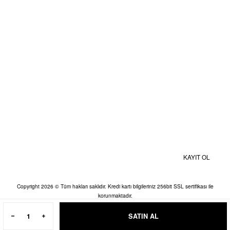
Kişisel Veriler Politikası
BİZE ULAŞIN
MOBİL UYGULAMALAR
Kampanyalardan ve Size Özel İndirimlerden Haberdar Olmak İçin Hemen
Kaydolun
KAYIT OL
Copyright 2026 © Tüm hakları saklıdır. Kredi kartı bilgileriniz 256bit SSL sertifikası ile
korunmaktadır.
SATIN AL
ideasoft
ile
e-