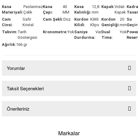
Kasa
Paslanmaz
Kasa
40
Kasa
12,8
Kapak:
Vidalı
Kadr
Materiyali:
Çelik
Çapı:
MM
Kalınlığı:
mm
Kapak
Tasar
Cam
Safir
Cam Şekli:
Düz
Kordon
Kilitli
Kordon
20
Su
Cinsi:
Kristal
Kilidi:
Klips
Genişliği:
mm
Geçir
Takvim:
Tarih
Kronometre:
Yok
Saniye
Var
Dual
Yok
Powe
Göstergesi
Durdurma:
Time:
Reser
Ağırlık:
166 gr
lo & Racquet Club
Yorumlar
Taksit Seçenekleri
Bu ürüne ilk yorumu siz yapın!
lo & Racquet Club
Önerileriniz
Yorum Yaz
Bu ürünün fiyat bilgisi, resim, ürün açıklamalarında ve diğer konularda
yetersiz gördüğünüz noktaları öneri formunu kullanarak tarafımıza
Markalar
iletebilirsiniz.