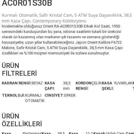
AC0R01S30B
Kurmalı Otomatik, Safir Kristal Cam, 5 ATM Suya Dayanıklılık, 38,5
mm Kasa Çapı, Contemporary Koleksiyonu
İncelemekte olduğunuz Orient RA-AC0R01S30B Erkek Kol Saati, 1950
senesindeki kuruluşundan bu yana, istisnai saatlerin tutarlı bir üreticisi
olarak ün kazanmış olan markanın şık tasarımı ve zamana gösterdiği
hassasiyetle, uzun yıllar kullanabileceğiniz Japon Orient Kalibre F6722
Makine, Safir Kristal Cam, 5 ATM Suya Dayanıklılık, 38,5 mm Kasa Çapı
özellikleri ve %100 müşteri memnuniyeti ile sizlere sunulmuştur.
ÜRÜN
FİLTRELERİ
KADRAN RENGİ:
BEYAZ
KASA
38,5
KORDON
ÇELİK
KASA
YUVARLAK
ÇAPI:
mm
RENGİ:
ŞEKLİ:
TEKNOLOJİ:
KURMALI
CİNSİYET:
ERKEK
OTOMATİK
ÜRÜN
ÖZELLİKLERİ
Kasa
Paslanmaz
Kasa
38,5
Kasa
11,2
Kapak:
Vidalı Cam
Ca