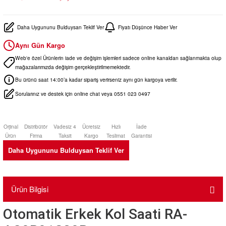
Daha Uygununu Bulduysan Teklif Ver
Fiyatı Düşünce Haber Ver
Aynı Gün Kargo
Web'e özel Ürünlerin iade ve değişim işlemleri sadece online kanaldan sağlanmakta olup
mağazalarımızda değişim gerçekleştirilmemektedir.
Bu ürünü saat 14:00’a kadar sipariş verirseniz aynı gün kargoya verilir.
Sorularınız ve destek için online chat veya 0551 023 0497
Orjinal
Distribütör
Vadesiz 4
Ücretsiz
Hızlı
İade
Ürün
Firma
Taksit
Kargo
Teslimat
Garantisi
Daha Uygununu Bulduysan Teklif Ver
Ürün Bilgisi
Otomatik Erkek Kol Saati RA-