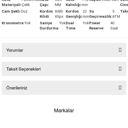
Materiyali:
Çelik
Çapı:
MM
Kalınlığı:
mm
Cins
Cam Şekli:
Düz
Kordon
Kilitli
Kordon
22
Su
5
Tak
Kilidi:
Klips
Genişliği:
mm
Geçirmezlik:
ATM
Kronometre:
Yok
Saniye
Yok
Dual
Yok
Power
40
Durdurma:
Time:
Reserve:
Saat
lo & Racquet Club
Yorumlar
Taksit Seçenekleri
Bu ürüne ilk yorumu siz yapın!
lo & Racquet Club
Önerileriniz
Yorum Yaz
Bu ürünün fiyat bilgisi, resim, ürün açıklamalarında ve diğer konularda
yetersiz gördüğünüz noktaları öneri formunu kullanarak tarafımıza
Markalar
iletebilirsiniz.
Görüş ve önerileriniz için teşekkür ederiz.