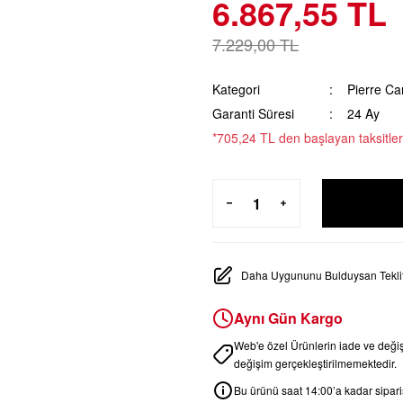
6.867,55 TL
7.229,00 TL
Kategori
Pierre Ca
Garanti Süresi
24 Ay
*705,24 TL den başlayan taksitler
Daha Uygununu Bulduysan Teklif
Aynı Gün Kargo
Web'e özel Ürünlerin iade ve değ
değişim gerçekleştirilmemektedir.
Bu ürünü saat 14:00’a kadar sipariş