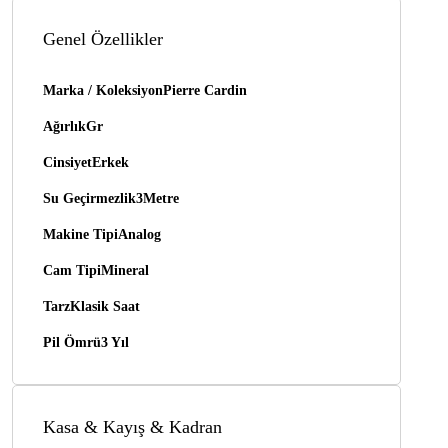
Genel Özellikler
Marka / Koleksiyon
Pierre Cardin
Ağırlık
Gr
Cinsiyet
Erkek
Su Geçirmezlik
3Metre
Makine Tipi
Analog
Cam Tipi
Mineral
Tarz
Klasik Saat
Pil Ömrü
3 Yıl
Kasa & Kayış & Kadran