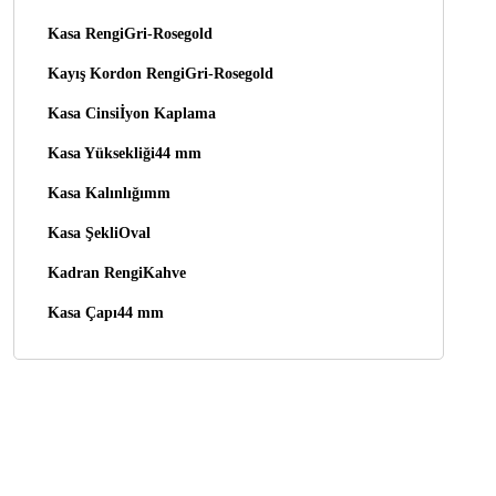
Kasa Rengi
Gri-Rosegold
Kayış Kordon Rengi
Gri-Rosegold
Kasa Cinsi
İyon Kaplama
Kasa Yüksekliği
44 mm
Kasa Kalınlığı
mm
Kasa Şekli
Oval
Kadran Rengi
Kahve
Kasa Çapı
44 mm
Bu ürünün fiyat bilgisi, resim, ürün açıklamalarında ve diğer konularda yeter
Görüş ve önerileriniz için teşekkür ederiz.