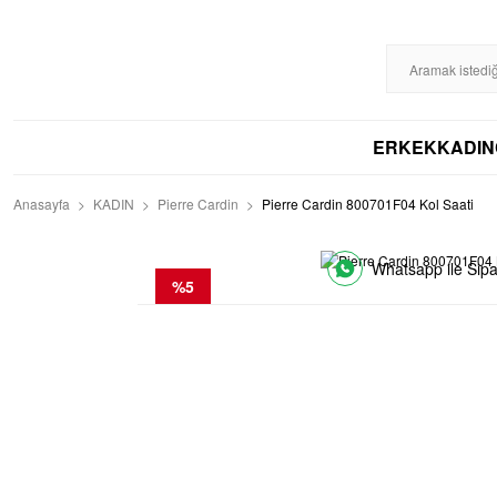
%100 ORİJİNAL
DİSTRİBÜTÖR GARANTİLİ
HIZLI KARGO
256BIT S
ERKEK
KADIN
Anasayfa
KADIN
Pierre Cardin
Pierre Cardin 800701F04 Kol Saati
Whatsapp ile Sipa
%5