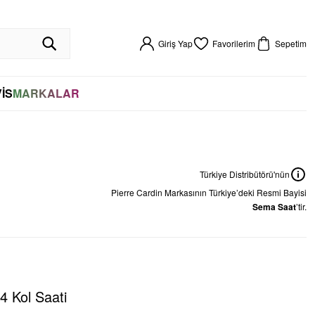
R GARANTİLİ
HIZLI KARGO
VADE FARKSIZ 4 TAKSİT
%100 ORİJİNAL
256BIT SSL SERTİFİKASI İLE GÜVENLİ ALIŞVERİŞ
VADE FARKSIZ 4 TAKSİT
Giriş Yap
Favorilerim
Sepetim
İS
MARKALAR
Türkiye Distribütörü'nün
Pierre Cardin
Markasının Türkiye’deki Resmi Bayisi
Sema Saat
’tir.
4 Kol Saati