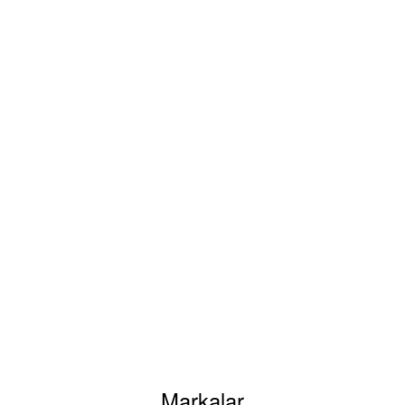
siz gördüğünüz noktaları öneri formunu kullanarak tarafımıza iletebilirsiniz.
Bu ürüne ilk yorumu siz yapın!
Markalar