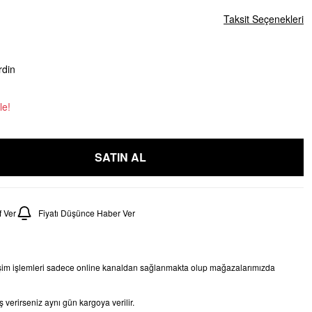
Taksit Seçenekleri
rdin
le!
SATIN AL
 Ver
Fiyatı Düşünce Haber Ver
işim işlemleri sadece online kanaldan sağlanmakta olup mağazalarımızda
 verirseniz aynı gün kargoya verilir.