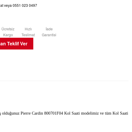
chat veya 0551 023 0497
Ücretsiz
Hızlı
İade
Kargo
Teslimat
Garantisi
n Teklif Ver
lemiş olduğunuz Pierre Cardin 800701F04 Kol Saati modelimiz ve tüm Kol Saati