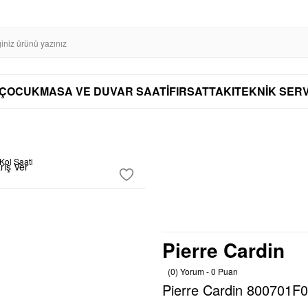
SL SERTİFİKASI İLE GÜVENLİ ALIŞVERİŞ
AYNI GÜN KARGO
DİSTRİBÜTÖ
AYNI GÜN KARGO
ÇOCUK
MASA VE DUVAR SAATİ
FIRSAT
TAKI
TEKNİK SERV
riş Ver
Pierre Cardin
(0) Yorum - 0 Puan
Pierre Cardin 800701F0