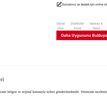
Sorularınız ve destek için online 
Orjinal
Distribütör
Vadesiz 4
Ürün
Firma
Taksit
Daha Uygununu Bulduysa
ri
garanti belgesi ve orijinal kutusuyla sizlere gönderilmektedir. Sitemizde ince