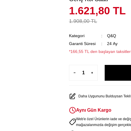
1.621,80 TL
1.908,00 TL
Kategori
Q&Q
Garanti Süresi
24 Ay
*166,55 TL den başlayan taksitler
Daha Uygununu Bulduysan Teklif
Aynı Gün Kargo
Web'e özel Ürünlerin iade ve deği
mağazalarımızda değişim gerçekleş