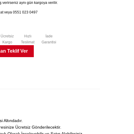
 verirseniz aynı gün kargoya verilir.
chat veya 0551 023 0497
Ücretsiz
Hızlı
İade
Kargo
Teslimat
Garantisi
n Teklif Ver
 Altındadır.
esinize Ücretsiz Gönderilecektir.
Olarak İnceleyebilir ve Satın Alabilirsiniz.