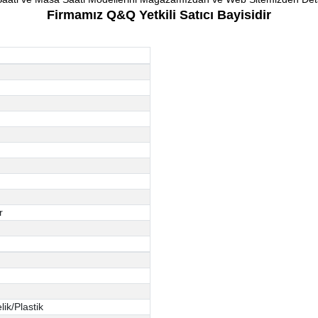
Firmamız Q&Q Yetkili Satıcı Bayisidir
r
ik/Plastik