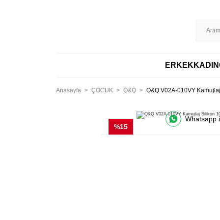
%100 ORİJİNAL
DİSTRİBÜTÖR GARANTİLİ
HIZLI KARGO
256BIT S
ERKEK
KADIN
Anasayfa
ÇOCUK
Q&Q
Q&Q V02A-010VY Kamujlaj S
Whatsapp il
%15