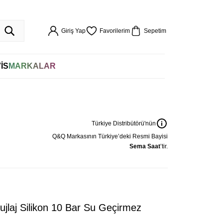
ÖR GARANTİLİ
HIZLI KARGO
VADE FARKSIZ 4 TAKSİT
%100 ORİJİN
256BIT SSL SERTİFİKASI İLE GÜVENLİ ALIŞVERİŞ
VADE FARKSIZ 4 TAKSİ
Giriş Yap
Favorilerim
Sepetim
İS
MARKALAR
Türkiye Distribütörü'nün
Q&Q
Markasının Türkiye’deki Resmi Bayisi
Sema Saat
’tir.
aj Silikon 10 Bar Su Geçirmez