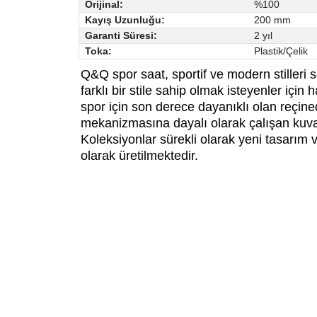
Orijinal:
%100
Kayış Uzunluğu:
200 mm
Garanti Süresi:
2 yıl
Toka:
Plastik/Çelik
Q&Q spor saat, sportif ve modern stilleri 
farklı bir stile sahip olmak isteyenler içi
spor için son derece dayanıklı olan reçi
mekanizmasına dayalı olarak çalışan kuvars 
Koleksiyonlar sürekli olarak yeni tasarım 
olarak üretilmektedir.
Bu ürünün fiyat bilgisi, resim, ürün açıklamalarında ve diğ
Görüş ve önerileriniz için teşekkür ederiz.
Ürün resmi kalitesiz, bozuk veya görüntülenemiyor.
Ürün açıklamasında eksik bilgiler bulunuyor.
Ürün bilgilerinde hatalar bulunuyor.
Ürün fiyatı diğer sitelerden daha pahalı.