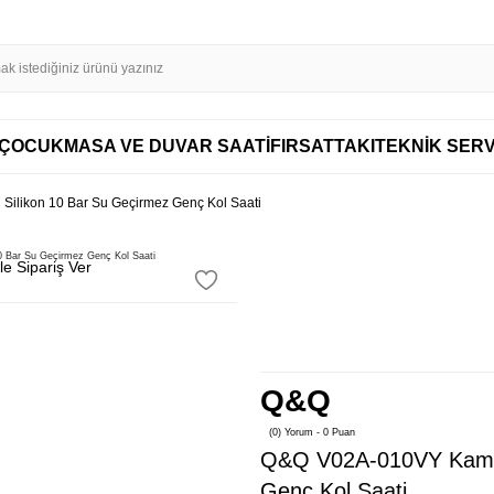
SL SERTİFİKASI İLE GÜVENLİ ALIŞVERİŞ
AYNI GÜN KARGO
DİSTRİBÜT
AYNI GÜN KARGO
ÇOCUK
MASA VE DUVAR SAATİ
FIRSAT
TAKI
TEKNİK SERV
ilikon 10 Bar Su Geçirmez Genç Kol Saati
e Sipariş Ver
Q&Q
(0) Yorum - 0 Puan
Q&Q V02A-010VY Kamujl
Genç Kol Saati