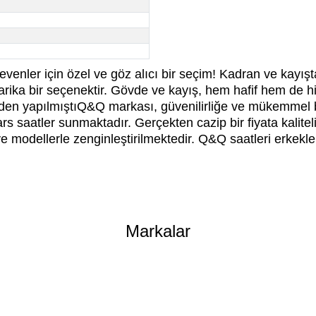
sevenler için özel ve göz alıcı bir seçim! Kadran ve kayış
n harika bir seçenektir. Gövde ve kayış, hem hafif hem de 
neden yapılmıştıQ&Q markası, güvenilirliğe ve mükemmel 
saatler sunmaktadır. Gerçekten cazip bir fiyata kaliteli ol
ve modellerle zenginleştirilmektedir. Q&Q saatleri erkekle
er konularda yetersiz gördüğünüz noktaları öneri formunu kullanarak tarafımıza 
Bu ürüne ilk yorumu siz yapın!
Markalar
Yorum Yaz