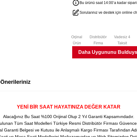
Bu ürünü saat 14:00’a kadar sipariş
Sorularınız ve destek için online 
Orjinal
Distribütör
Vadesiz 4
Ürün
Firma
Taksit
Daha Uygununu Bulduysa
i
Önerileriniz
YENİ BİR SAAT HAYATINIZA DEĞER KATAR
Alacağınız Bu Saat %100 Orijinal Olup 2 Yıl Garanti Kapsamındadır.
ulunan Tüm Saat Modelleri Türkiye Resmi Distribütör Firması Güvencesi
 Garanti Belgesi ve Kutusu ile Anlaşmalı Kargo Firması Tarafından Adr
aati ve Masa Saati Modellerini Mağazamızdan ve Web Sitemizden Detaylı 