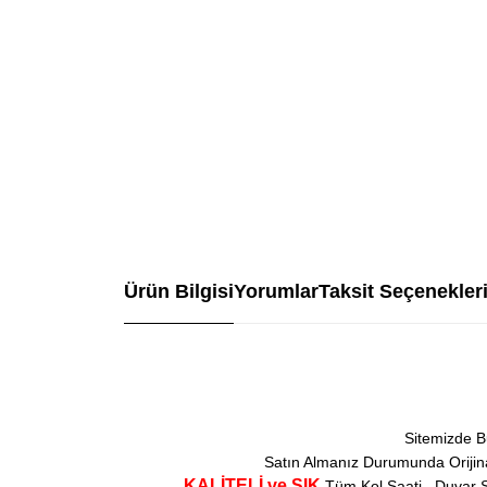
Ürün Bilgisi
Yorumlar
Taksit Seçenekler
Sitemizde B
Satın Almanız Durumunda Orijinal
KALİTELİ ve ŞIK
Tüm Kol Saati , Duvar S