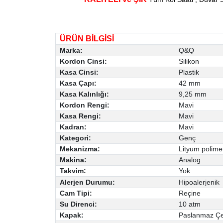
ÜRÜN BİLGİSİ
Marka:
Q&Q
Kordon Cinsi:
Silikon
Kasa Cinsi:
Plastik
Kasa Çapı:
42 mm
Kasa Kalınlığı:
9,25 mm
Kordon Rengi:
Mavi
Kasa Rengi:
Mavi
Kadran:
Mavi
Kategori:
Genç
Mekanizma:
Lityum polime
Makina:
Analog
Takvim:
Yok
Alerjen Durumu:
Hipoalerjenik
Cam Tipi:
Reçine
Su Direnci:
10 atm
Kapak:
Paslanmaz Çel