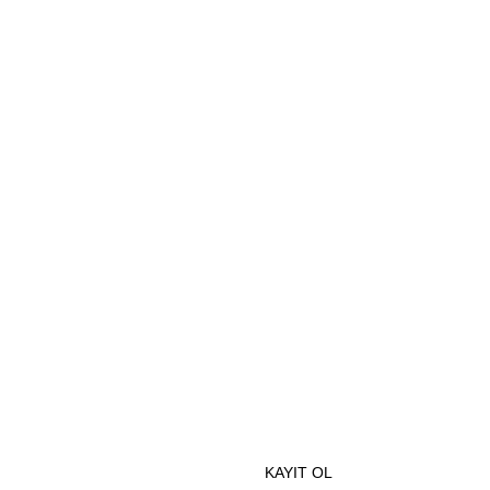
BİZE ULAŞIN
MOBİL UYGULAMALAR
e Özel İndirimlerden Haberdar Olmak İçin Hemen Kaydolun
KAYIT OL