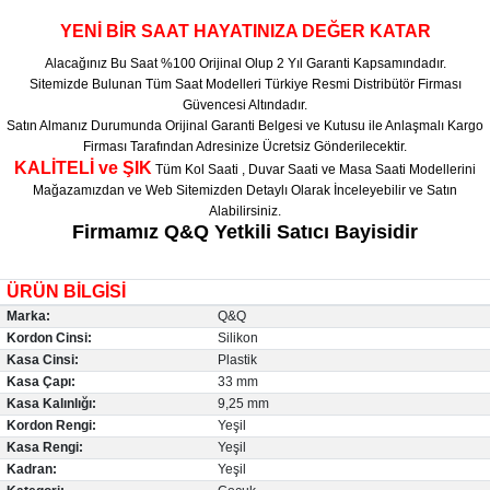
YENİ BİR SAAT HAYATINIZA DEĞER KATAR
Alacağınız Bu Saat %100 Orijinal Olup 2 Yıl Garanti Kapsamındadır.
Sitemizde Bulunan Tüm Saat Modelleri Türkiye Resmi Distribütör Firması
Güvencesi Altındadır.
Satın Almanız Durumunda Orijinal Garanti Belgesi ve Kutusu ile Anlaşmalı Kargo
Firması Tarafından Adresinize Ücretsiz Gönderilecektir.
KALİTELİ ve ŞIK
Tüm Kol Saati , Duvar Saati ve Masa Saati Modellerini
Mağazamızdan ve Web Sitemizden Detaylı Olarak İnceleyebilir ve Satın
Alabilirsiniz.
Firmamız Q&Q Yetkili Satıcı Bayisidir
ÜRÜN BİLGİSİ
Marka:
Q&Q
Kordon Cinsi:
Silikon
Kasa Cinsi:
Plastik
Kasa Çapı:
33 mm
Kasa Kalınlığı:
9,25 mm
Kordon Rengi:
Yeşil
Kasa Rengi:
Yeşil
Kadran:
Yeşil