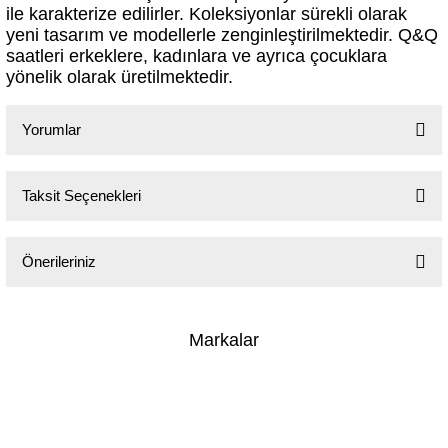
ile karakterize edilirler. Koleksiyonlar sürekli olarak
yeni tasarım ve modellerle zenginleştirilmektedir. Q&Q
saatleri erkeklere, kadınlara ve ayrıca çocuklara
yönelik olarak üretilmektedir.
Yorumlar
Taksit Seçenekleri
Bu ürüne ilk yorumu siz yapın!
Yorum Yaz
Önerileriniz
Bu ürünün fiyat bilgisi, resim, ürün açıklamalarında ve diğer konularda
yetersiz gördüğünüz noktaları öneri formunu kullanarak tarafımıza
Markalar
iletebilirsiniz.
Görüş ve önerileriniz için teşekkür ederiz.
Ürün resmi kalitesiz, bozuk veya görüntülenemiyor.
KURUMSAL
Ürün açıklamasında eksik bilgiler bulunuyor.