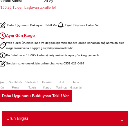
Garanti Süresi
24 Ay
*160,26 TL den başlayan taksitlerle!
Daha Uygununu Bulduysan Teklif Ver
Fiyatı Düşünce Haber Ver
Aynı Gün Kargo
Web'e özel Ürünlerin iade ve değişim işlemleri sadece online kanaldan sağlanmakta olup
mağazalarımızda değişim gerçekleştirilmemektedir.
Bu ürünü saat 14:00’a kadar sipariş verirseniz aynı gün kargoya verilir.
Sorularınız ve destek için online chat veya 0551 023 0497
jinal
Distribütör
Vadesiz 4
Ücretsiz
Hızlı
İade
rün
Firma
Taksit
Kargo
Teslimat
Garantisi
Daha Uygununu Bulduysan Teklif Ver
Ürün Bilgisi