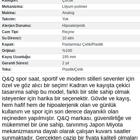
Kategori:
Çocuk
Mekanizma:
Lityum polimer
Makina:
Analog
Takvim:
Yok
Alerjen Durumu:
Hipoalerjenik
Cam Tipi:
Reçine
Su Direnci:
10 atm
Kapak:
Paslanmaz Çelik/Plastik
lo & Racquet Club
Orijinal:
%100
Kayış Uzunluğu:
195 mm
Garanti Süresi:
2 yıl
Toka:
Plastik/Çelik
Q&Q spor saat, sportif ve modern stilleri sevenler için
özel ve göz alıcı bir seçim! Kadran ve kayışta çekici
tasarıma sahip bu model, farklı bir stile sahip olmak
lo & Racquet Club
isteyenler için harika bir seçenektir. Gövde ve kayış,
hem hafif hem de hipoalerjenik olan ve günlük
kullanım ve spor için son derece dayanıklı olan
reçineden yapılmıştır. Q&Q markası, güvenilirliğe ve
mükemmel bir üne sahip, tanınmış Japon Miyota
mekanizmasına dayalı olarak çalışan kuvars saatler
sunmaktadır. Gerçekten cazip bir fiyata kaliteli olmaları