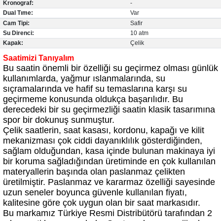
Kronograf:
-
Dual Tıme:
Var
Cam Tipi:
Safir
Su Direnci:
10 atm
Kapak:
Çelik
Saatimizi Tanıyalım
Bu saatin önemli bir özelliği su geçirmez olması günlük
kullanımlarda, yağmur ıslanmalarında, su
lo & Racquet Club
sıçramalarında ve hafif su temaslarına karşı su
geçirmeme konusunda oldukça başarılıdır. Bu
derecedeki bir su geçirmezliği saatin klasik tasarımına
spor bir dokunuş sunmuştur.
Çelik saatlerin, saat kasası, kordonu, kapağı ve kilit
mekanizması çok ciddi dayanıklılık gösterdiğinden,
sağlam olduğundan, kasa içinde bulunan makinaya iyi
lo & Racquet Club
bir koruma sağladığından üretiminde en çok kullanılan
materyallerin başında olan paslanmaz çelikten
üretilmiştir. Paslanmaz ve kararmaz özelliği sayesinde
uzun seneler boyunca güvenle kullanılan fiyatı,
kalitesine göre çok uygun olan bir saat markasıdır.
Bu markamız Türkiye Resmi Distribütörü tarafından 2