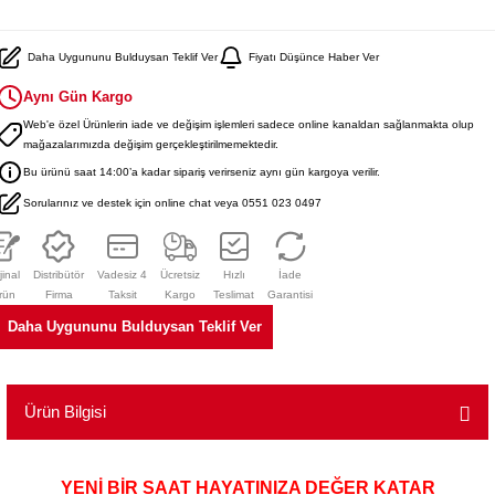
Daha Uygununu Bulduysan Teklif Ver
Fiyatı Düşünce Haber Ver
Aynı Gün Kargo
Web'e özel Ürünlerin iade ve değişim işlemleri sadece online kanaldan sağlanmakta olup
mağazalarımızda değişim gerçekleştirilmemektedir.
Bu ürünü saat 14:00’a kadar sipariş verirseniz aynı gün kargoya verilir.
Sorularınız ve destek için online chat veya 0551 023 0497
jinal
Distribütör
Vadesiz 4
Ücretsiz
Hızlı
İade
rün
Firma
Taksit
Kargo
Teslimat
Garantisi
Daha Uygununu Bulduysan Teklif Ver
Ürün Bilgisi
YENİ BİR SAAT HAYATINIZA DEĞER KATAR