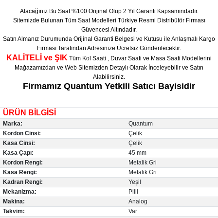
Alacağınız Bu Saat %100 Orijinal Olup 2 Yıl Garanti Kapsamındadır.
Sitemizde Bulunan Tüm Saat Modelleri Türkiye Resmi Distribütör Firması
Güvencesi Altındadır.
Satın Almanız Durumunda Orijinal Garanti Belgesi ve Kutusu ile Anlaşmalı Kargo
Firması Tarafından Adresinize Ücretsiz Gönderilecektir.
KALİTELİ ve ŞIK
Tüm Kol Saati , Duvar Saati ve Masa Saati Modellerini
Mağazamızdan ve Web Sitemizden Detaylı Olarak İnceleyebilir ve Satın
Alabilirsiniz.
Firmamız Quantum Yetkili Satıcı Bayisidir
ÜRÜN BİLGİSİ
Marka:
Quantum
Kordon Cinsi:
Çelik
Kasa Cinsi:
Çelik
Kasa Çapı:
45 mm
Kordon Rengi:
Metalik Gri
Kasa Rengi:
Metalik Gri
Kadran Rengi:
Yeşil
Mekanizma:
Pilli
Makina:
Analog
Takvim:
Var