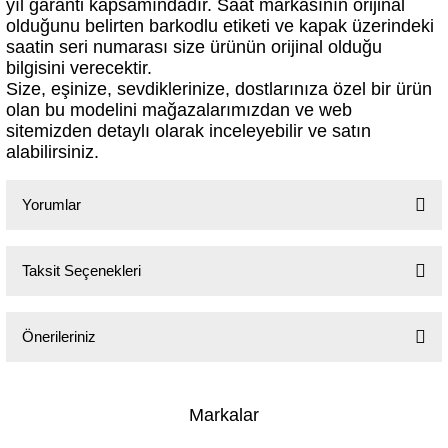
yıl garanti kapsamındadır. Saat markasının orijinal
olduğunu belirten barkodlu etiketi ve kapak üzerindeki
saatin seri numarası size ürünün orijinal olduğu
bilgisini verecektir.
Size, eşinize, sevdiklerinize, dostlarınıza özel bir ürün
olan bu modelini mağazalarımızdan ve web
sitemizden detaylı olarak inceleyebilir ve satın
alabilirsiniz.
Yorumlar
Taksit Seçenekleri
Bu ürüne ilk yorumu siz yapın!
Yorum Yaz
Önerileriniz
Bu ürünün fiyat bilgisi, resim, ürün açıklamalarında ve diğer konularda
yetersiz gördüğünüz noktaları öneri formunu kullanarak tarafımıza
Markalar
iletebilirsiniz.
Görüş ve önerileriniz için teşekkür ederiz.