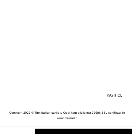
Kişisel Veriler Politikası
BİZE ULAŞIN
MOBİL UYGULAMALAR
Kampanyalardan ve Size Özel İndirimlerden Haberdar Olmak İçin Hemen
Kaydolun
KAYIT OL
Copyright 2026 © Tüm hakları saklıdır. Kredi kartı bilgileriniz 256bit SSL sertifikası ile
korunmaktadır.