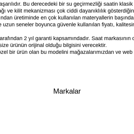
rılıdır. Bu derecedeki bir su geçirmezliği saatin klasi
ağı ve kilit mekanizması çok ciddi dayanıklılık gösterdi
ndan üretiminde en çok kullanılan materyallerin başında o
uzun seneler boyunca güvenle kullanılan fiyatı, kalitesi
afından 2 yıl garanti kapsamındadır. Saat markasının ori
ze ürünün orijinal olduğu bilgisini verecektir.
a özel bir ürün olan bu modelini mağazalarımızdan ve web 
er konularda yetersiz gördüğünüz noktaları öneri formunu kullanarak tarafımıza 
Bu ürüne ilk yorumu siz yapın!
Markalar
Yorum Yaz