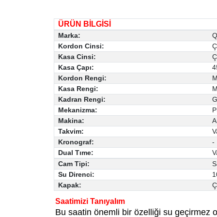
ÜRÜN BİLGİSİ
Marka:
Q
Kordon Cinsi:
Ç
Kasa Cinsi:
Ç
Kasa Çapı:
4
Kordon Rengi:
M
Kasa Rengi:
M
Kadran Rengi:
G
Mekanizma:
Pi
Makina:
A
Takvim:
V
Kronograf:
-
Dual Tıme:
V
Cam Tipi:
S
Su Direnci:
1
Kapak:
Ç
Saatimizi Tanıyalım
Bu saatin önemli bir özelliği su geçirmez