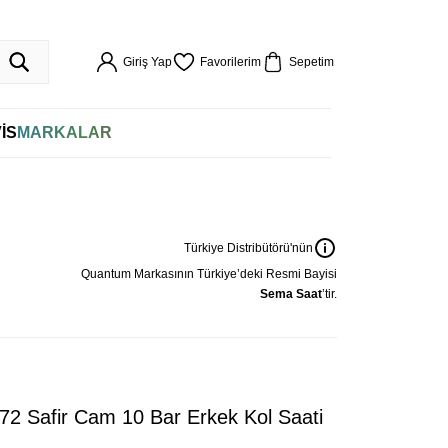
ÖR GARANTİLİ
HIZLI KARGO
VADE FARKSIZ 4 TAKSİT
%100 ORİJİN
256BIT SSL SERTİFİKASI İLE GÜVENLİ ALIŞVERİŞ
VADE FARKSIZ 4 TAKSİ
Giriş Yap
Favorilerim
Sepetim
İS
MARKALAR
Türkiye Distribütörü'nün
Quantum
Markasının Türkiye’deki Resmi Bayisi
Sema Saat
’tir.
Safir Cam 10 Bar Erkek Kol Saati