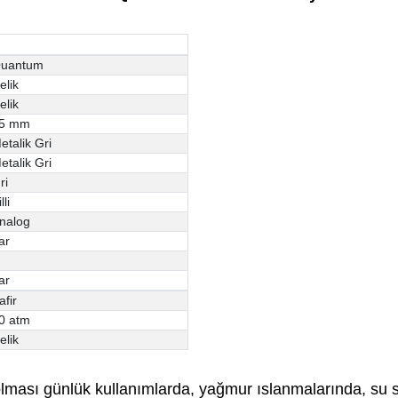
uantum
elik
elik
5 mm
etalik Gri
etalik Gri
ri
lli
nalog
ar
ar
afir
0 atm
elik
 olması günlük kullanımlarda, yağmur ıslanmalarında, su 