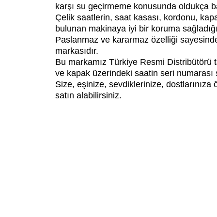
karşı su geçirmeme konusunda oldukça başa
Çelik saatlerin, saat kasası, kordonu, kap
bulunan makinaya iyi bir koruma sağladığı
Paslanmaz ve kararmaz özelliği sayesinde 
markasıdır.
Bu markamız Türkiye Resmi Distribütörü tar
ve kapak üzerindeki saatin seri numarası si
Size, eşinize, sevdiklerinize, dostlarınız
satın alabilirsiniz.
Bu ürünün fiyat bilgisi, resim, ürün açıklamalarında ve diğ
Görüş ve önerileriniz için teşekkür ederiz.
Ürün resmi kalitesiz, bozuk veya görüntülenemiyor.
Ürün açıklamasında eksik bilgiler bulunuyor.
Ürün bilgilerinde hatalar bulunuyor.
Ürün fiyatı diğer sitelerden daha pahalı.
Bu ürüne benzer farklı alternatifler olmalı.