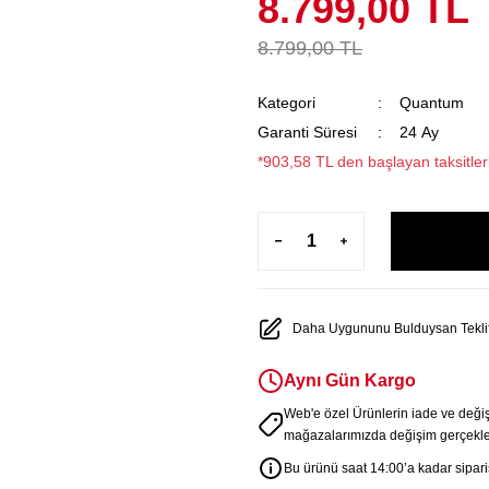
8.799,00 TL
8.799,00 TL
Kategori
Quantum
Garanti Süresi
24 Ay
*903,58 TL den başlayan taksitler
Daha Uygununu Bulduysan Teklif
Aynı Gün Kargo
Web'e özel Ürünlerin iade ve deği
mağazalarımızda değişim gerçekleş
Bu ürünü saat 14:00’a kadar sipariş