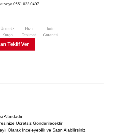
chat veya 0551 023 0497
Ücretsiz
Hızlı
İade
Kargo
Teslimat
Garantisi
n Teklif Ver
 Altındadır.
esinize Ücretsiz Gönderilecektir.
Olarak İnceleyebilir ve Satın Alabilirsiniz.