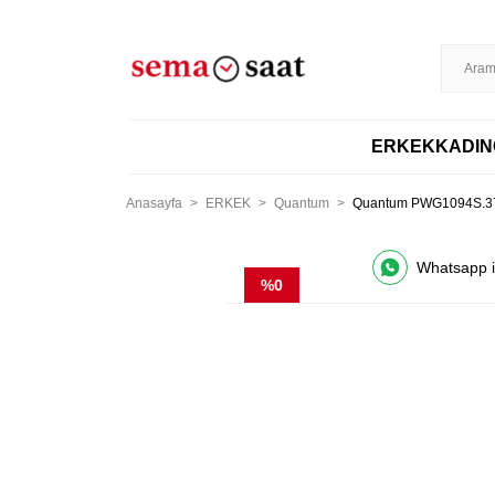
%100 ORİJİNAL
DİSTRİBÜTÖR GARANTİLİ
HIZLI KARGO
256BIT S
ERKEK
KADIN
Anasayfa
ERKEK
Quantum
Quantum PWG1094S.372 
Whatsapp il
%0