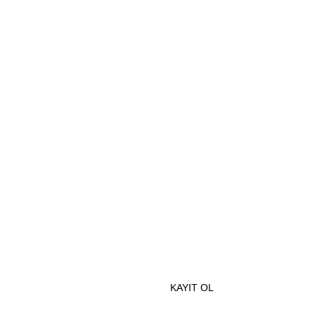
BİZE ULAŞIN
MOBİL UYGULAMALAR
e Özel İndirimlerden Haberdar Olmak İçin Hemen Kaydolun
KAYIT OL