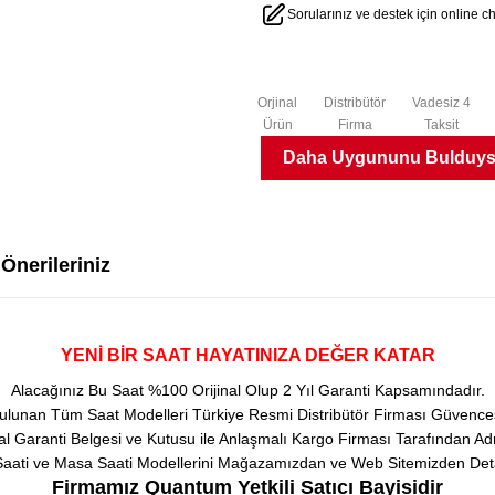
Sorularınız ve destek için online 
Orjinal
Distribütör
Vadesiz 4
Ürün
Firma
Taksit
Daha Uygununu Bulduysa
i
Önerileriniz
YENİ BİR SAAT HAYATINIZA DEĞER KATAR
Alacağınız Bu Saat %100 Orijinal Olup 2 Yıl Garanti Kapsamındadır.
ulunan Tüm Saat Modelleri Türkiye Resmi Distribütör Firması Güvencesi
 Garanti Belgesi ve Kutusu ile Anlaşmalı Kargo Firması Tarafından Adr
aati ve Masa Saati Modellerini Mağazamızdan ve Web Sitemizden Detaylı 
Firmamız Quantum Yetkili Satıcı Bayisidir