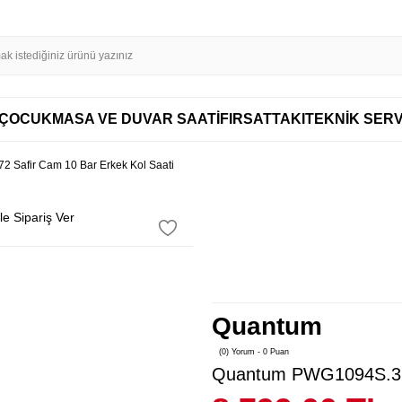
SL SERTİFİKASI İLE GÜVENLİ ALIŞVERİŞ
AYNI GÜN KARGO
DİSTRİBÜT
AYNI GÜN KARGO
ÇOCUK
MASA VE DUVAR SAATİ
FIRSAT
TAKI
TEKNİK SERV
Safir Cam 10 Bar Erkek Kol Saati
e Sipariş Ver
Quantum
(0) Yorum - 0 Puan
Quantum PWG1094S.372 