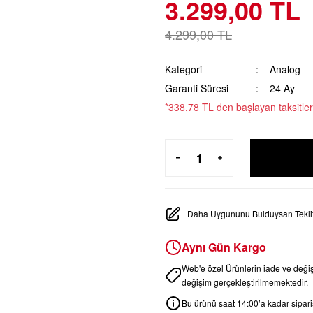
3.299,00 TL
4.299,00 TL
Kategori
Analog
Garanti Süresi
24 Ay
*338,78 TL den başlayan taksitler
Daha Uygununu Bulduysan Teklif
Aynı Gün Kargo
Web'e özel Ürünlerin iade ve değ
değişim gerçekleştirilmemektedir.
Bu ürünü saat 14:00’a kadar sipariş