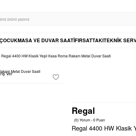
SL SERTİFİKASI İLE GÜVENLİ ALIŞVERİŞ
AYNI GÜN KARGO
DİSTRİBÜTÖ
AYNI GÜN KARGO
ÇOCUK
MASA VE DUVAR SAATİ
FIRSAT
TAKI
TEKNİK SERV
Regal 4400 HW Klasik Yeşil Kasa Roma Rakam Metal Duvar Saati
riş Ver
Regal
(0) Yorum - 0 Puan
Regal 4400 HW Klasik 