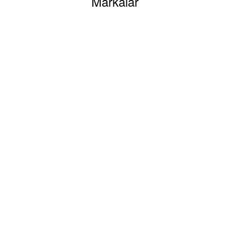
Markalar
Yorum Yaz
YARDIM
Mesafeli Satış
Gönder
Sözleşmesi
Gizlilik ve Güvenlik
Kişisel Veriler Politikası