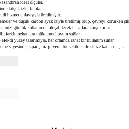
azandıran ideal ölçüler.
inde küçük izler bırakın.
i hizmet anlayışıyla üretilmiştir.
emeler ve düşük karbon ayak iziyle üretilmiş olup, çevreyi korurken ş
atinizi günlük kullanımda oluşabilecek hasarlara karşı korur.
 gibi farklı mekanlara mükemmel uyum sağlar.
 efektli yüzey tasarımıyla, her ortamda rahat bir kullanım sunar.
me sayesinde, siparişiniz güvenli bir şekilde adresinize kadar ulaşır.
siz gördüğünüz noktaları öneri formunu kullanarak tarafımıza iletebilirsiniz.
Bu ürüne ilk yorumu siz yapın!