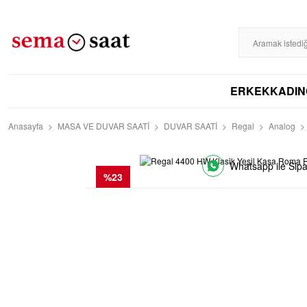
%100 ORİJİNAL
DİSTRİBÜTÖR GARANTİLİ
HIZLI KARGO
256BIT S
ERKEK
KADIN
Anasayfa
MASA VE DUVAR SAATİ
DUVAR SAATİ
Regal
Analog
Whatsapp ile Sipa
%23