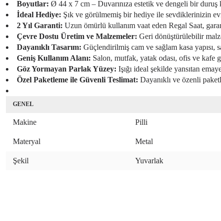
Boyutlar:
Ø 44 x 7 cm – Duvarınıza estetik ve dengeli bir duruş k
İdeal Hediye:
Şık ve görülmemiş bir hediye ile sevdiklerinizin ev
2 Yıl Garanti:
Uzun ömürlü kullanım vaat eden Regal Saat, garantil
Çevre Dostu Üretim ve Malzemeler:
Geri dönüştürülebilir malz
Dayanıklı Tasarım:
Güçlendirilmiş cam ve sağlam kasa yapısı, sa
Geniş Kullanım Alanı:
Salon, mutfak, yatak odası, ofis ve kafe
Göz Yormayan Parlak Yüzey:
Işığı ideal şekilde yansıtan emaye
Özel Paketleme ile Güvenli Teslimat:
Dayanıklı ve özenli paketle
GENEL
Makine
Pilli
Materyal
Metal
Şekil
Yuvarlak
Bu ürünün fiyat bilgisi, resim, ürün açıklamalarında ve diğer konularda yeter
Görüş ve önerileriniz için teşekkür ederiz.