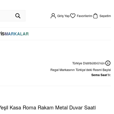
R GARANTİLİ
HIZLI KARGO
VADE FARKSIZ 4 TAKSİT
%100 ORİJİNAL
256BIT SSL SERTİFİKASI İLE GÜVENLİ ALIŞVERİŞ
VADE FARKSIZ 4 TAKSİT
Giriş Yap
Favorilerim
Sepetim
İS
MARKALAR
Türkiye Distribütörü'nün
Regal
Markasının Türkiye’deki Resmi Bayisi
Sema Saat
’tir.
Yeşil Kasa Roma Rakam Metal Duvar Saati