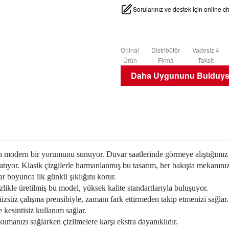
Sorularınız ve destek için online 
Orjinal
Distribütör
Vadesiz 4
Ürün
Firma
Taksit
Daha Uygununu Bulduysa
arın modern bir yorumunu sunuyor. Duvar saatlerinde görmeye alıştığımız 
tıyor. Klasik çizgilerle harmanlanmış bu tasarım, her bakışta mekanını
lar boyunca ilk günkü şıklığını korur.
izlikle üretilmiş bu model, yüksek kalite standartlarıyla buluşuyor.
üzsüz çalışma prensibiyle, zamanı fark ettirmeden takip etmenizi sağlar.
 kesintisiz kullanım sağlar.
kumanızı sağlarken çizilmelere karşı ekstra dayanıklıdır.