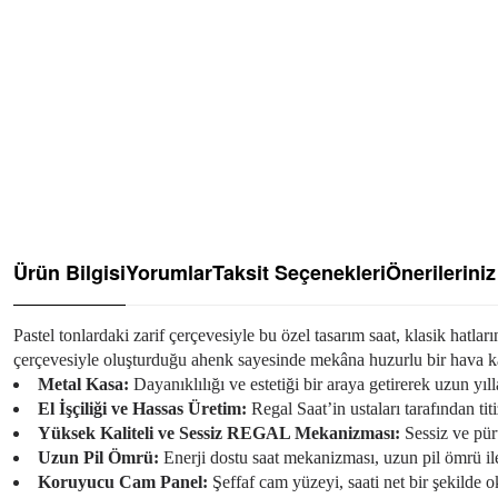
Ürün Bilgisi
Yorumlar
Taksit Seçenekleri
Önerileriniz
Pastel tonlardaki zarif çerçevesiyle bu özel tasarım saat, klasik hatl
çerçevesiyle oluşturduğu ahenk sayesinde mekâna huzurlu bir hava ka
Metal Kasa:
Dayanıklılığı ve estetiği bir araya getirerek uzun yıl
El İşçiliği ve Hassas Üretim:
Regal Saat’in ustaları tarafından tit
Yüksek Kaliteli ve Sessiz REGAL Mekanizması:
Sessiz ve pür
Uzun Pil Ömrü:
Enerji dostu saat mekanizması, uzun pil ömrü ile
Koruyucu Cam Panel:
Şeffaf cam yüzeyi, saati net bir şekilde o