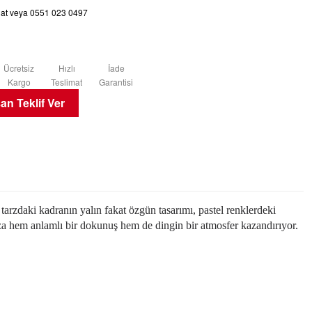
chat veya 0551 023 0497
Ücretsiz
Hızlı
İade
Kargo
Teslimat
Garantisi
n Teklif Ver
tarzdaki kadranın yalın fakat özgün tasarımı, pastel renklerdeki
za hem anlamlı bir dokunuş hem de dingin bir atmosfer kazandırıyor.