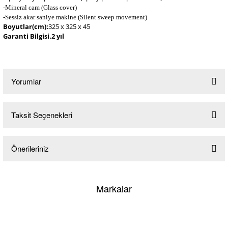
-Mineral cam (Glass cover)
-Sessiz akar saniye makine (Silent sweep movement)
Boyutlar(cm):
325 x 325 x 45
Garanti Bilgisi.2 yıl
Yorumlar
Taksit Seçenekleri
Bu ürüne ilk yorumu siz yapın!
Önerileriniz
Yorum Yaz
Bu ürünün fiyat bilgisi, resim, ürün açıklamalarında ve diğer konularda
yetersiz gördüğünüz noktaları öneri formunu kullanarak tarafımıza
Markalar
iletebilirsiniz.
Görüş ve önerileriniz için teşekkür ederiz.
Ürün resmi kalitesiz, bozuk veya görüntülenemiyor.