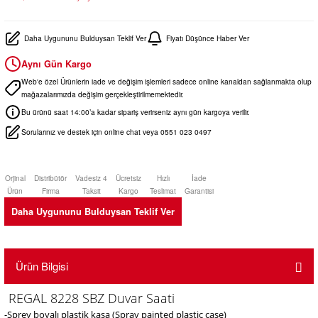
Daha Uygununu Bulduysan Teklif Ver
Fiyatı Düşünce Haber Ver
Aynı Gün Kargo
Web'e özel Ürünlerin iade ve değişim işlemleri sadece online kanaldan sağlanmakta olup
mağazalarımızda değişim gerçekleştirilmemektedir.
Bu ürünü saat 14:00’a kadar sipariş verirseniz aynı gün kargoya verilir.
Sorularınız ve destek için online chat veya 0551 023 0497
Orjinal
Distribütör
Vadesiz 4
Ücretsiz
Hızlı
İade
Ürün
Firma
Taksit
Kargo
Teslimat
Garantisi
Daha Uygununu Bulduysan Teklif Ver
Ürün Bilgisi
REGAL 8228 SBZ Duvar Saati
-Sprey boyalı plastik kasa (Spray painted plastic case)