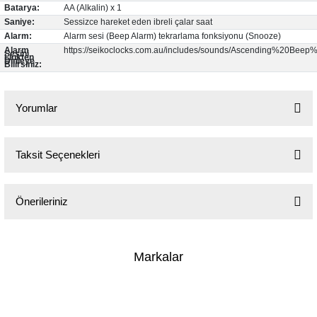
Batarya:
AA (Alkalin) x 1
Saniye:
Sessizce hareket eden ibreli çalar saat
Alarm:
Alarm sesi (Beep Alarm) tekrarlama fonksiyonu (Snooze)
Alarm
https://seikoclocks.com.au/includes/sounds/Ascending%20Beep
Sesini
Linkten
Dinleye
Bilirsiniz:
Yorumlar
lo & Racquet Club
Taksit Seçenekleri
Bu ürüne ilk yorumu siz yapın!
Yorum Yaz
Önerileriniz
lo & Racquet Club
Bu ürünün fiyat bilgisi, resim, ürün açıklamalarında ve diğer konularda
yetersiz gördüğünüz noktaları öneri formunu kullanarak tarafımıza
Markalar
iletebilirsiniz.
Görüş ve önerileriniz için teşekkür ederiz.
Ürün resmi kalitesiz, bozuk veya görüntülenemiyor.