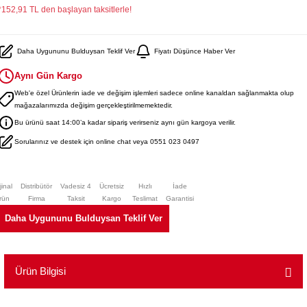
*152,91 TL den başlayan taksitlerle!
Daha Uygununu Bulduysan Teklif Ver
Fiyatı Düşünce Haber Ver
Aynı Gün Kargo
Web'e özel Ürünlerin iade ve değişim işlemleri sadece online kanaldan sağlanmakta olup
mağazalarımızda değişim gerçekleştirilmemektedir.
Bu ürünü saat 14:00’a kadar sipariş verirseniz aynı gün kargoya verilir.
Sorularınız ve destek için online chat veya 0551 023 0497
jinal
Distribütör
Vadesiz 4
Ücretsiz
Hızlı
İade
rün
Firma
Taksit
Kargo
Teslimat
Garantisi
Daha Uygununu Bulduysan Teklif Ver
Ürün Bilgisi