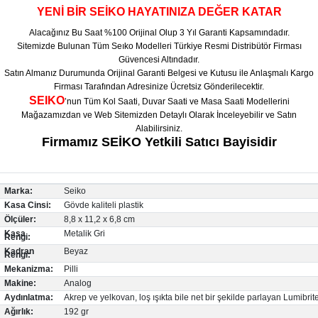
YENİ BİR SEİKO HAYATINIZA DEĞER KATAR
Alacağınız Bu Saat %100 Orijinal Olup 3 Yıl Garanti Kapsamındadır.
Sitemizde Bulunan Tüm Seıko Modelleri Türkiye Resmi Distribütör Firması
Güvencesi Altındadır.
Satın Almanız Durumunda Orijinal Garanti Belgesi ve Kutusu ile Anlaşmalı Kargo
Firması Tarafından Adresinize Ücretsiz Gönderilecektir.
SEIKO
’nun Tüm Kol Saati, Duvar Saati ve Masa Saati Modellerini
Mağazamızdan ve Web Sitemizden Detaylı Olarak İnceleyebilir ve Satın
Alabilirsiniz.
Firmamız SEİKO Yetkili Satıcı Bayisidir
Marka:
Seiko
Kasa Cinsi:
Gövde kaliteli plastik
Ölçüler:
8,8 x 11,2 x 6,8 cm
Kasa
Metalik Gri
Rengi:
Kadran
Beyaz
Rengi:
Mekanizma:
Pilli
Makine:
Analog
Aydınlatma:
Akrep ve yelkovan, loş ışıkta bile net bir şekilde parlayan Lumibrit
Ağırlık:
192 gr