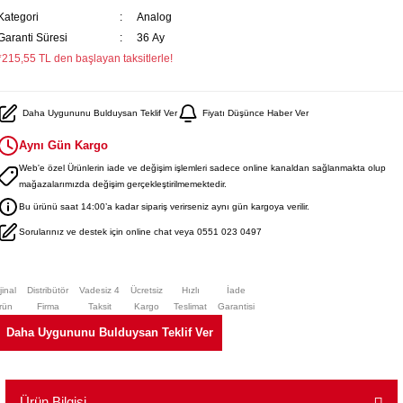
Kategori
Analog
Garanti Süresi
36 Ay
*215,55 TL den başlayan taksitlerle!
Daha Uygununu Bulduysan Teklif Ver
Fiyatı Düşünce Haber Ver
Aynı Gün Kargo
Web'e özel Ürünlerin iade ve değişim işlemleri sadece online kanaldan sağlanmakta olup
mağazalarımızda değişim gerçekleştirilmemektedir.
Bu ürünü saat 14:00’a kadar sipariş verirseniz aynı gün kargoya verilir.
Sorularınız ve destek için online chat veya 0551 023 0497
jinal
Distribütör
Vadesiz 4
Ücretsiz
Hızlı
İade
rün
Firma
Taksit
Kargo
Teslimat
Garantisi
Daha Uygununu Bulduysan Teklif Ver
Ürün Bilgisi