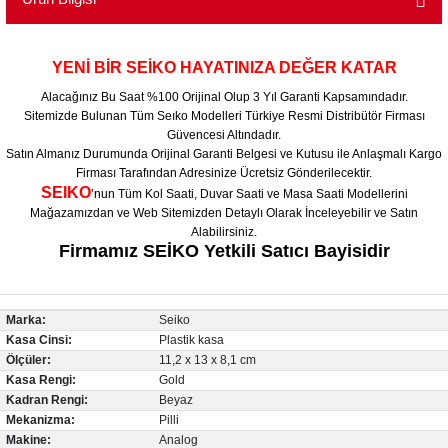
YENİ BİR SEİKO HAYATINIZA DEĞER KATAR
Alacağınız Bu Saat %100 Orijinal Olup 3 Yıl Garanti Kapsamındadır.
Sitemizde Bulunan Tüm Seıko Modelleri Türkiye Resmi Distribütör Firması
Güvencesi Altındadır.
Satın Almanız Durumunda Orijinal Garanti Belgesi ve Kutusu ile Anlaşmalı Kargo
Firması Tarafından Adresinize Ücretsiz Gönderilecektir.
SEIKO
’nun Tüm Kol Saati, Duvar Saati ve Masa Saati Modellerini
Mağazamızdan ve Web Sitemizden Detaylı Olarak İnceleyebilir ve Satın
Alabilirsiniz.
Firmamız SEİKO Yetkili Satıcı Bayisidir
Marka:
Seiko
Kasa Cinsi:
Plastik kasa
Ölçüler:
11,2 x 13 x 8,1 cm
Kasa Rengi:
Gold
Kadran Rengi:
Beyaz
Mekanizma:
Pilli
Makine:
Analog