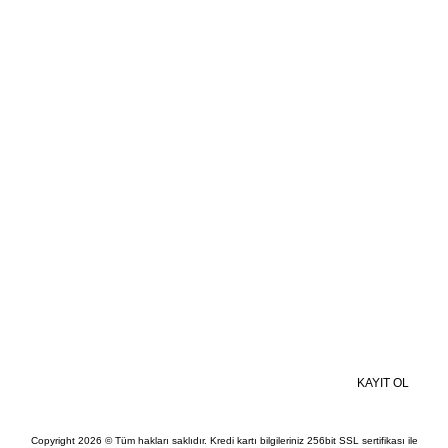
Mesafeli Satış Sözleşmesi
Gizlilik ve Güvenlik
Kişisel Veriler Politikası
BİZE ULAŞIN
MOBİL UYGULAMALAR
Kampanyalardan ve Size Özel İndirimlerden Haberdar Olmak İçin Hemen
Kaydolun
KAYIT OL
Copyright 2026 © Tüm hakları saklıdır. Kredi kartı bilgileriniz 256bit SSL sertifikası ile