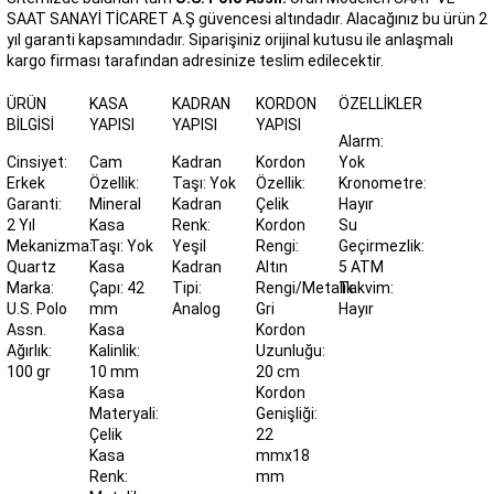
SAAT SANAYİ TİCARET A.Ş güvencesi altındadır. Alacağınız bu ürün 2
yıl garanti kapsamındadır. Siparişiniz orijinal kutusu ile anlaşmalı
kargo firması tarafından adresinize teslim edilecektir.
ÜRÜN
KASA
KADRAN
KORDON
ÖZELLIKLER
BILGISI
YAPISI
YAPISI
YAPISI
Alarm:
Cinsiyet:
Cam
Kadran
Kordon
Yok
Erkek
Özellik:
Taşı: Yok
Özellik:
Kronometre:
Garanti:
Mineral
Kadran
Çelik
Hayır
2 Yıl
Kasa
Renk:
Kordon
Su
Mekanizma:
Taşı: Yok
Yeşil
Rengi:
Geçirmezlik:
Quartz
Kasa
Kadran
Altın
5 ATM
Marka:
Çapı: 42
Tipi:
Rengi/Metalik
Takvim:
U.S. Polo
mm
Analog
Gri
Hayır
Assn.
Kasa
Kordon
Ağırlık:
Kalinlik:
Uzunluğu:
100 gr
10 mm
20 cm
Kasa
Kordon
Materyali:
Genişliği:
Çelik
22
Kasa
mmx18
Renk:
mm