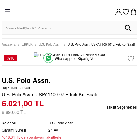
DİSTRİBÜTÖR GARANTİLİ
HIZLI KARGO
VADE FARKSIZ 4 TAKSİT
%100 ORİJİNAL
Geri Dön
Geri Dön
Geri Dön
Geri Dön
Geri Dön
HIZLI KARGO
256BIT SSL SERTİFİKASI İLE GÜVENLİ ALIŞVERİŞ
AYNI GÜN KARGO
VADE FARKSIZ 4 TAKSİT
%100 ORİJİNAL
DİSTRİBÜTÖR GARANTİLİ
AYNI GÜN KARGO
256BIT SSL SERTİFİKASI İLE GÜVENLİ ALIŞVERİŞ
VAR SAATİ
DUVAR SAATİ
MASA SAATİ
Erkek
Kadın
o Club
o Club
Casio Clocks
Regal
Bileklik
Bileklik
Anasayfa
ERKEK
U.S. Polo Assn.
U.S. Polo Assn. USPA1100-07 Erkek Kol Saati
Klik
Seiko Clocks
Kolye
Kolye
%10
Whatsapp ile Sipariş Ver
Regal
Casio Clocks
Küpe
Küpe
U.S. Polo Assn.
Seiko Clocks
Klik
(0) Yorum - 0 Puan
U.S. Polo Assn. USPA1100-07 Erkek Kol Saati
6.021,00 TL
Taksit Seçenekleri
6.690,00 TL
Kategori
U.S. Polo Assn.
Garanti Süresi
24 Ay
*618,31 TL den başlayan taksitlerle!