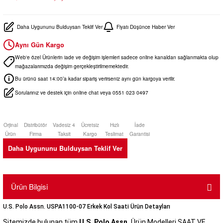
Daha Uygununu Bulduysan Teklif Ver
Fiyatı Düşünce Haber Ver
Aynı Gün Kargo
Web'e özel Ürünlerin iade ve değişim işlemleri sadece online kanaldan sağlanmakta olup
mağazalarımızda değişim gerçekleştirilmemektedir.
Bu ürünü saat 14:00’a kadar sipariş verirseniz aynı gün kargoya verilir.
Sorularınız ve destek için online chat veya 0551 023 0497
Orjinal
Distribütör
Vadesiz 4
Ücretsiz
Hızlı
İade
Ürün
Firma
Taksit
Kargo
Teslimat
Garantisi
Daha Uygununu Bulduysan Teklif Ver
Ürün Bilgisi
U.S. Polo Assn. USPA1100-07 Erkek Kol Saati Ürün Detayları
Sitemizde bulunan tüm
U.S. Polo Assn.
Ürün Modelleri SAAT VE