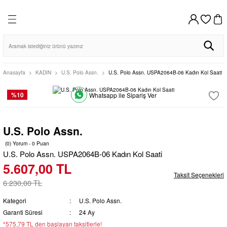
DİSTRİBÜTÖR GARANTİLİ
HIZLI KARGO
VADE FARKSIZ 4 TAKSİT
%100 ORİJİNAL
Geri Dön
Geri Dön
Geri Dön
Geri Dön
Geri Dön
HIZLI KARGO
256BIT SSL SERTİFİKASI İLE GÜVENLİ ALIŞVERİŞ
AYNI GÜN KARGO
VADE FARKSIZ 4 TAKSİT
%100 ORİJİNAL
DİSTRİBÜTÖR GARANTİLİ
AYNI GÜN KARGO
256BIT SSL SERTİFİKASI İLE GÜVENLİ ALIŞVERİŞ
VAR SAATİ
DUVAR SAATİ
MASA SAATİ
Erkek
Kadın
o Club
o Club
Casio Clocks
Regal
Bileklik
Bileklik
Anasayfa
KADIN
U.S. Polo Assn.
U.S. Polo Assn. USPA2064B-06 Kadın Kol Saati
Klik
Seiko Clocks
Kolye
Kolye
%10
Whatsapp ile Sipariş Ver
Regal
Casio Clocks
Küpe
Küpe
U.S. Polo Assn.
Seiko Clocks
Klik
(0) Yorum - 0 Puan
U.S. Polo Assn. USPA2064B-06 Kadın Kol Saati
5.607,00 TL
Taksit Seçenekleri
6.230,00 TL
Kategori
U.S. Polo Assn.
Garanti Süresi
24 Ay
*575,79 TL den başlayan taksitlerle!