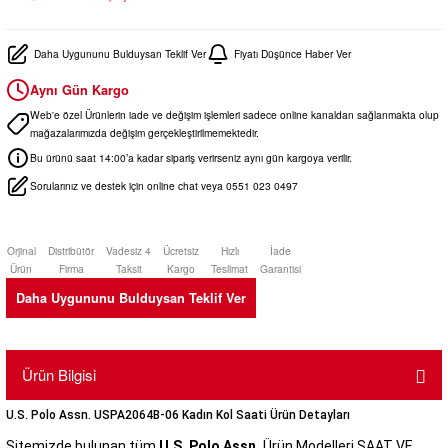
Daha Uygununu Bulduysan Teklif Ver
Fiyatı Düşünce Haber Ver
Aynı Gün Kargo
Web'e özel Ürünlerin iade ve değişim işlemleri sadece online kanaldan sağlanmakta olup
mağazalarımızda değişim gerçekleştirilmemektedir.
Bu ürünü saat 14:00’a kadar sipariş verirseniz aynı gün kargoya verilir.
Sorularınız ve destek için online chat veya 0551 023 0497
Orjinal
Distribütör
Vadesiz 4
Ücretsiz
Hızlı
İade
Ürün
Firma
Taksit
Kargo
Teslimat
Garantisi
Daha Uygununu Bulduysan Teklif Ver
Ürün Bilgisi
U.S. Polo Assn. USPA2064B-06 Kadın Kol Saati Ürün Detayları
Sitemizde bulunan tüm
U.S. Polo Assn.
Ürün Modelleri SAAT VE