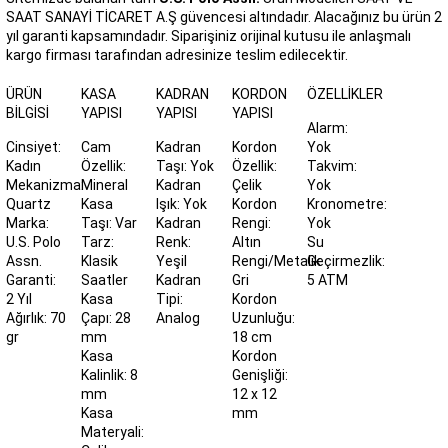
SAAT SANAYİ TİCARET A.Ş güvencesi altındadır. Alacağınız bu ürün 2
yıl garanti kapsamındadır. Siparişiniz orijinal kutusu ile anlaşmalı
kargo firması tarafından adresinize teslim edilecektir.
ÜRÜN
KASA
KADRAN
KORDON
ÖZELLIKLER
BILGISI
YAPISI
YAPISI
YAPISI
Alarm:
Cinsiyet:
Cam
Kadran
Kordon
Yok
Kadın
Özellik:
Taşı: Yok
Özellik:
Takvim:
Mekanizma:
Mineral
Kadran
Çelik
Yok
Quartz
Kasa
Işık: Yok
Kordon
Kronometre:
Marka:
Taşı: Var
Kadran
Rengi:
Yok
U.S. Polo
Tarz:
Renk:
Altın
Su
Assn.
Klasik
Yeşil
Rengi/Metalik
Geçirmezlik:
Garanti:
Saatler
Kadran
Gri
5 ATM
2 Yıl
Kasa
Tipi:
Kordon
Ağırlık: 70
Çapı: 28
Analog
Uzunluğu:
gr
mm
18 cm
Kasa
Kordon
Kalinlik: 8
Genişliği:
mm
12 x 12
Kasa
mm
Materyali: