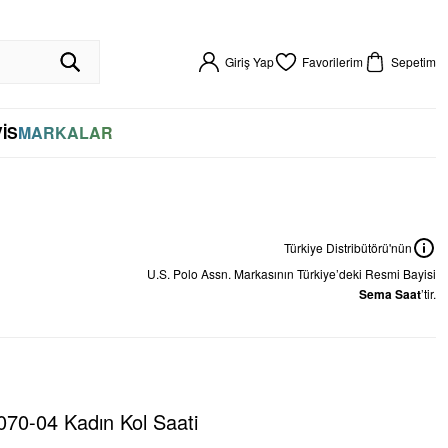
R GARANTİLİ
HIZLI KARGO
VADE FARKSIZ 4 TAKSİT
%100 ORİJİNAL
256BIT SSL SERTİFİKASI İLE GÜVENLİ ALIŞVERİŞ
VADE FARKSIZ 4 TAKSİT
Giriş Yap
Favorilerim
Sepetim
İS
MARKALAR
Türkiye Distribütörü'nün
U.S. Polo Assn.
Markasının Türkiye’deki Resmi Bayisi
Sema Saat
’tir.
70-04 Kadın Kol Saati