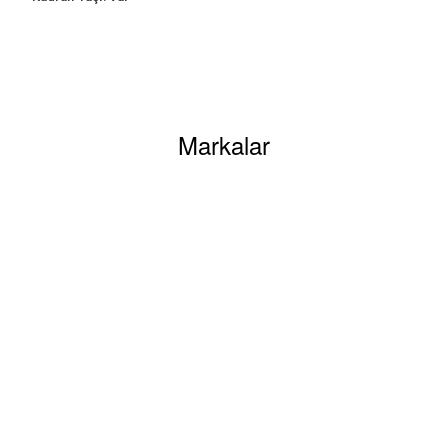
Markalar
YARDIM
Mesafeli Satış
Sözleşmesi