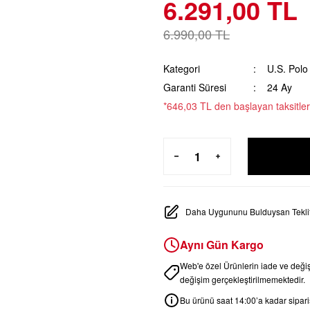
6.291,00 TL
6.990,00 TL
Kategori
U.S. Polo
Garanti Süresi
24 Ay
*646,03 TL den başlayan taksitler
Daha Uygununu Bulduysan Teklif
Aynı Gün Kargo
Web'e özel Ürünlerin iade ve değ
değişim gerçekleştirilmemektedir.
Bu ürünü saat 14:00’a kadar sipariş