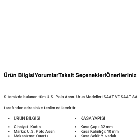
Ürün Bilgisi
Yorumlar
Taksit Seçenekleri
Önerileriniz
Sitemizde bulunan tüm
U.S. Polo Assn.
Ürün Modelleri SAAT VE SAAT SANAY
tarafından adresinize teslim edilecektir.
ÜRÜN BİLGİSİ
KASA YAPISI
Cinsiyet: Kadın
Kasa Çapı: 32 mm
Marka: U.S. Polo Assn.
Kasa Kalınlığı: 10 mm
Mekanizma: Quartz
Kasa Şekli: Yuvarlak