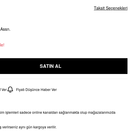
Taksit Seçenekleri
 Assn.
le!
SATIN AL
 Ver
Fiyatı Düşünce Haber Ver
işim işlemleri sadece online kanaldan sağlanmakta olup mağazalarımızda
 verirseniz aynı gün kargoya verilir.