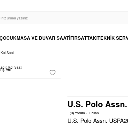
SL SERTİFİKASI İLE GÜVENLİ ALIŞVERİŞ
AYNI GÜN KARGO
DİSTRİBÜTÖ
AYNI GÜN KARGO
ÇOCUK
MASA VE DUVAR SAATİ
FIRSAT
TAKI
TEKNİK SERV
Kol Saati
riş Ver
U.S. Polo Assn.
(0) Yorum - 0 Puan
U.S. Polo Assn. USPA20