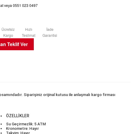
chat veya 0551 023 0497
Ücretsiz
Hızlı
İade
Kargo
Teslimat
Garantisi
n Teklif Ver
mındadır. Siparişiniz orijinal kutusu ile anlaşmalı kargo firması
ÖZELLİKLER
Su Geçirmezlik: 5 ATM
Kronometre: Hayır
Takvim: Hayır