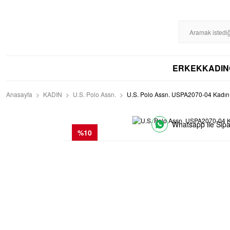
%100 ORİJİNAL
DİSTRİBÜTÖR GARANTİLİ
HIZLI KARGO
256BIT S
ERKEK
KADIN
Anasayfa
KADIN
U.S. Polo Assn.
U.S. Polo Assn. USPA2070-04 Kadın 
Whatsapp ile Sipa
%10