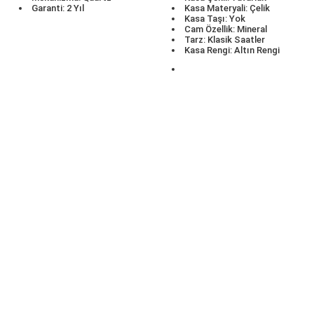
Garanti: 2 Yıl
Kasa Materyali: Çelik
Kasa Taşı: Yok
Cam Özellik: Mineral
Tarz: Klasik Saatler
Kasa Rengi: Altın Rengi
KURUMSAL
ALIŞVERİŞ
Yeni Üyelik
İletişim
Üye Girişi
İletişim Formu