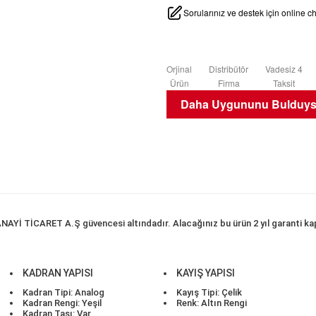
Sorularınız ve destek için online 
Orjinal
Distribütör
Vadesiz 4
Ürün
Firma
Taksit
Daha Uygununu Bulduysa
İ TİCARET A.Ş güvencesi altındadır. Alacağınız bu ürün 2 yıl garanti kapsa
KADRAN YAPISI
KAYIŞ YAPISI
Kadran Tipi: Analog
Kayış Tipi: Çelik
Kadran Rengi: Yeşil
Renk: Altın Rengi
Kadran Taşı: Var