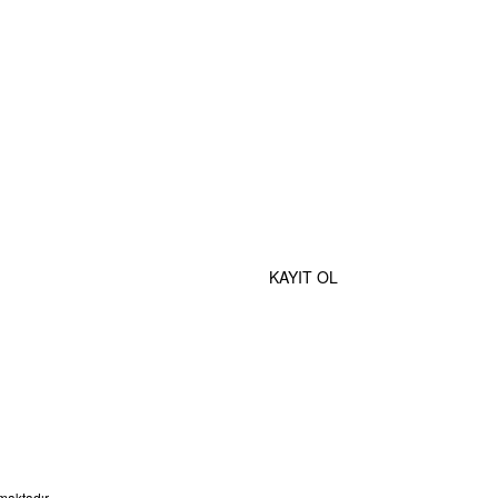
MOBİL UYGULAMALAR
Gönder
e Özel İndirimlerden Haberdar Olmak İçin Hemen Kaydolun
KAYIT OL
maktadır.