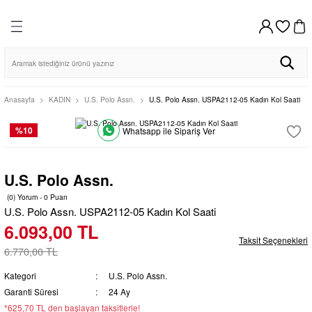
DİSTRİBÜTÖR GARANTİLİ
HIZLI KARGO
VADE FARKSIZ 4 TAKSİT
%100 ORİJİNAL
Geri Dön
Geri Dön
Geri Dön
Geri Dön
Geri Dön
HIZLI KARGO
256BIT SSL SERTİFİKASI İLE GÜVENLİ ALIŞVERİŞ
AYNI GÜN KARGO
VADE FARKSIZ 4 TAKSİT
%100 ORİJİNAL
DİSTRİBÜTÖR GARANTİLİ
AYNI GÜN KARGO
256BIT SSL SERTİFİKASI İLE GÜVENLİ ALIŞVERİŞ
VAR SAATİ
DUVAR SAATİ
MASA SAATİ
Erkek
Kadın
o Club
o Club
Casio Clocks
Regal
Bileklik
Bileklik
Anasayfa
KADIN
U.S. Polo Assn.
U.S. Polo Assn. USPA2112-05 Kadın Kol Saati
Klik
Seiko Clocks
Kolye
Kolye
%10
Whatsapp ile Sipariş Ver
Regal
Casio Clocks
Küpe
Küpe
U.S. Polo Assn.
Seiko Clocks
Klik
(0) Yorum - 0 Puan
U.S. Polo Assn. USPA2112-05 Kadın Kol Saati
6.093,00 TL
Taksit Seçenekleri
6.770,00 TL
Kategori
U.S. Polo Assn.
Garanti Süresi
24 Ay
*625,70 TL den başlayan taksitlerle!