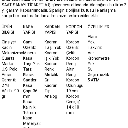
SAAT SANAYİ TİCARET A.Ş güvencesi altındadır. Alacağınız bu ürün 2
yıl garanti kapsamındadır. Siparişiniz orijinal kutusu ile anlaşmalı
kargo firması tarafından adresinize teslim edilecektir.
ÜRÜN
KASA
KADRAN
KORDON
ÖZELLIKLER
BILGISI
YAPISI
YAPISI
YAPISI
Alarm:
Cinsiyet:
Cam
Kadran
Kordon
Yok
Kadın
Özellik:
Taşı: Yok
Özellik:
Takvim:
Mekanizma:
Mineral
Kadran
Çelik
Var
Quartz
Kasa
Işık: Yok
Kordon
Kronometre:
Marka:
Taşı: Yok
Kadran
Rengi:
Yok
U.S. Polo
Tarz:
Renk:
Altın
Su
Assn.
Klasik
Metalik
Rengi
Geçirmezlik:
Garanti:
Saatler
Gri
Kordon
5 ATM
2 Yıl
Kasa
Kadran
Uzunluğu:
Ağırlık: 90
Çapı: 36
Tipi:
19 cm
gr
mm
Analog
Kordon
Kasa
Genişliği:
Kalinlik:
14 x 18
10 mm
mm
Kasa
Materyali: