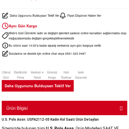
Daha Uygununu Bulduysan Teklif Ver
Fiyatı Düşünce Haber Ver
Aynı Gün Kargo
Web'e özel Ürünlerin iade ve değişim işlemleri sadece online kanaldan sağlanmakta olup
mağazalarımızda değişim gerçekleştirilmemektedir.
Bu ürünü saat 14:00’a kadar sipariş verirseniz aynı gün kargoya verilir.
Sorularınız ve destek için online chat veya 0551 023 0497
Orjinal
Distribütör
Vadesiz 4
Ücretsiz
Hızlı
İade
Ürün
Firma
Taksit
Kargo
Teslimat
Garantisi
Daha Uygununu Bulduysan Teklif Ver
Ürün Bilgisi
U.S. Polo Assn. USPA2112-05 Kadın Kol Saati Ürün Detayları
Sitemizde bulunan tüm
U.S. Polo Assn.
Ürün Modelleri SAAT VE