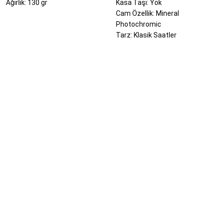
Ağırlık: 130 gr
Kasa Taşı: Yok
Cam Özellik: Mineral
Photochromic
Tarz: Klasik Saatler
Bu ürünün fiyat bilgisi, resim, ürün açıklamalarında ve diğer konularda yeter
Görüş ve önerileriniz için teşekkür ederiz.
Ürün resmi kalitesiz, bozuk veya görüntülenemiyor.
Ürün açıklamasında eksik bilgiler bulunuyor.
Ürün bilgilerinde hatalar bulunuyor.
Ürün fiyatı diğer sitelerden daha pahalı.
Bu ürüne benzer farklı alternatifler olmalı.
Yeni Üyelik
İletişim