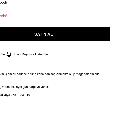
oody
erle!
SATIN AL
 Ver
Fiyatı Düşünce Haber Ver
işim işlemleri sadece online kanaldan sağlanmakta olup mağazalarımızda
 verirseniz aynı gün kargoya verilir.
chat veya 0551 023 0497