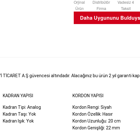
Orjinal
Distribütör
Vadesiz 4
Ürün
Firma
Taksit
Daha Uygununu Bulduysa
CARET A.Ş güvencesi altındadır. Alacağınız bu ürün 2 yıl garanti kapsam
KADRAN YAPISI
KORDON YAPISI
Kadran Tipi: Analog
Kordon Rengi: Siyah
Kadran Taşı: Yok
Kordon Özellik: Hasır
Kadran Işık: Yok
Kordon Uzunluğu: 20 cm
Kordon Genişliği: 22 mm