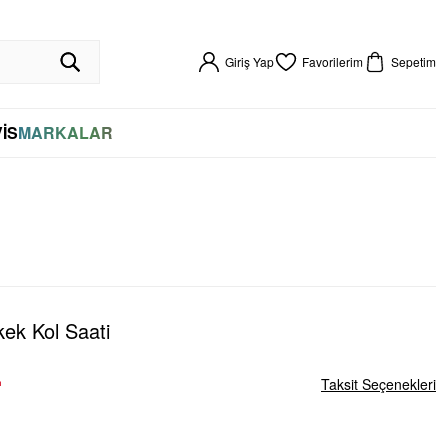
R GARANTİLİ
HIZLI KARGO
VADE FARKSIZ 4 TAKSİT
%100 ORİJİNAL
256BIT SSL SERTİFİKASI İLE GÜVENLİ ALIŞVERİŞ
VADE FARKSIZ 4 TAKSİT
Giriş Yap
Favorilerim
Sepetim
İS
MARKALAR
k Kol Saati
L
Taksit Seçenekleri