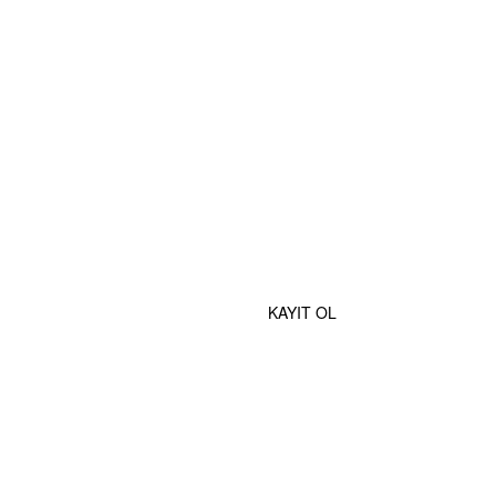
MOBİL UYGULAMALAR
e Özel İndirimlerden Haberdar Olmak İçin Hemen Kaydolun
KAYIT OL