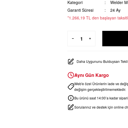
Kategori
Welder M
Garanti Süresi
24 Ay
*1.266,19 TL den başlayan taksitl
Daha Uygununu Bulduysan Teklif
Aynı Gün Kargo
Web'e özel Ürünlerin iade ve değ
değişim gerçekleştirilmemektedir.
Bu ürünü saat 14:00’a kadar sipariş
Sorularınız ve destek için online 