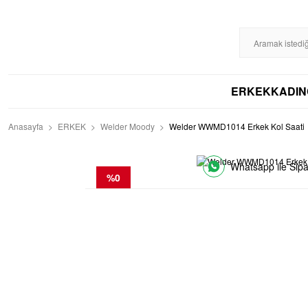
%100 ORİJİNAL
DİSTRİBÜTÖR GARANTİLİ
HIZLI KARGO
256BIT S
ERKEK
KADIN
Anasayfa
ERKEK
Welder Moody
Welder WWMD1014 Erkek Kol Saati
Whatsapp ile Sipa
%0