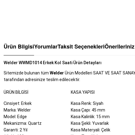
Ürün Bilgisi
Yorumlar
Taksit Seçenekleri
Önerileriniz
Welder WWMD1014 Erkek Kol Saati Ürün Detayları
Sitemizde bulunan tüm
Welder
Ürün Modelleri SAAT VE SAAT SANAYİ Tİ
tarafından adresinize teslim edilecektir.
ÜRÜN BILGISI
KASA YAPISI
Cinsiyet: Erkek
Kasa Renk: Siyah
Marka: Welder
Kasa Çapı: 45 mm
Model: Edge
Kasa Kalinlik: 15 mm
Mekanizma: Quartz
Kasa Şekli: Yuvarlak
Garanti: 2 Yıl
Kasa Materyali: Çelik