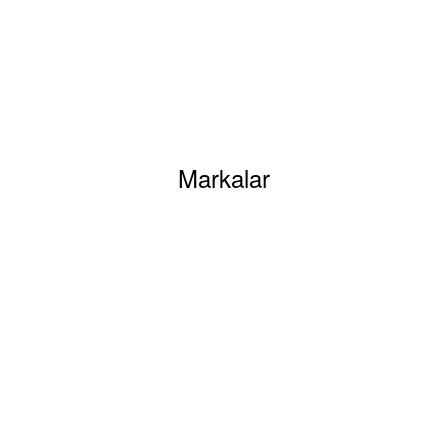
siz gördüğünüz noktaları öneri formunu kullanarak tarafımıza iletebilirsiniz.
Bu ürüne ilk yorumu siz yapın!
Markalar
Yorum Yaz
Mesafeli Satış