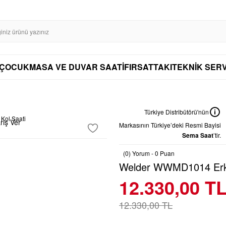
SL SERTİFİKASI İLE GÜVENLİ ALIŞVERİŞ
AYNI GÜN KARGO
DİSTRİBÜTÖ
AYNI GÜN KARGO
ÇOCUK
MASA VE DUVAR SAATİ
FIRSAT
TAKI
TEKNİK SERV
Türkiye Distribütörü'nün
riş Ver
Markasının Türkiye’deki Resmi Bayisi
Sema Saat
’tir.
(0) Yorum - 0 Puan
Welder WWMD1014 Erke
12.330,00 T
12.330,00 TL