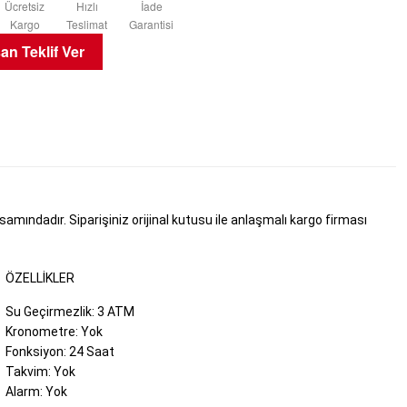
Ücretsiz
Hızlı
İade
Kargo
Teslimat
Garantisi
n Teklif Ver
ındadır. Siparişiniz orijinal kutusu ile anlaşmalı kargo firması
ÖZELLIKLER
Su Geçirmezlik: 3 ATM
Kronometre: Yok
Fonksiyon: 24 Saat
Takvim: Yok
Alarm: Yok