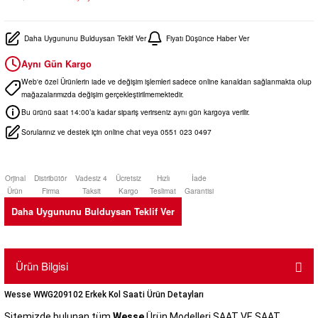
Daha Uygununu Bulduysan Teklif Ver
Fiyatı Düşünce Haber Ver
Aynı Gün Kargo
Web'e özel Ürünlerin iade ve değişim işlemleri sadece online kanaldan sağlanmakta olup
mağazalarımızda değişim gerçekleştirilmemektedir.
Bu ürünü saat 14:00’a kadar sipariş verirseniz aynı gün kargoya verilir.
Sorularınız ve destek için online chat veya 0551 023 0497
Orjinal
Distribütör
Vadesiz 4
Ücretsiz
Hızlı
İade
Ürün
Firma
Taksit
Kargo
Teslimat
Garantisi
Daha Uygununu Bulduysan Teklif Ver
Ürün Bilgisi
Wesse WWG209102 Erkek Kol Saati Ürün Detayları
Sitemizde bulunan tüm
Wesse
Ürün Modelleri SAAT VE SAAT