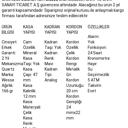
SANAYİ TİCARET A.Ş güvencesi altındadır. Alacağınız bu ürün 2 yıl
garanti kapsamındadır. Siparişiniz orijinal kutusu ile anlaşmalı kargo
firması tarafından adresinize teslim edilecektir.
ÜRÜN
KASA
KADRAN
KORDON
ÖZELLIKLER
BILGISI
YAPISI
YAPISI
YAPISI
Alarm:
Cinsiyet:
Cam
Kadran
Kordon
Yok
Erkek
Özellik:
Taşı: Yok
Özellik:
Fonksiyon:
Garanti:
Mineral
Kadran
Çelik
24 Saat
2 Yıl
Kasa
Renk:
Kordon
Kronometre:
Mekanizma:
Taşı: Yok
Mavi
Rengi:
Hayır
Quartz
Kasa
Kadran
Metalik
Su
Marka:
Çapı: 47
Tipi:
Gri
Geçirmezlik:
Wesse
mm
Analog
Kordon
5 ATM
Ağırlık:
Kasa
Uzunluğu:
Takvim:
166 gr
Kalinlik:
20 cm
Evet
12 mm
Kordon
Kasa
Genişliği:
Materyali:
24
Çelik
mmx22
Kasa
mm
Renk: