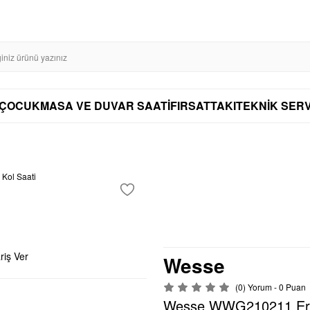
VADE FARKSIZ 4 TAKSİT
ÇOCUK
MASA VE DUVAR SAATİ
FIRSAT
TAKI
TEKNİK SERV
riş Ver
Wesse
(0) Yorum - 0 Puan
Wesse WWG210211 Erke