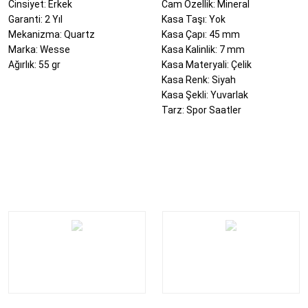
Cinsiyet: Erkek
Cam Özellik: Mineral
Garanti: 2 Yıl
Kasa Taşı: Yok
Mekanizma: Quartz
Kasa Çapı: 45 mm
Marka: Wesse
Kasa Kalinlik: 7 mm
Ağırlık: 55 gr
Kasa Materyali: Çelik
Kasa Renk: Siyah
Kasa Şekli: Yuvarlak
Tarz: Spor Saatler
Bu ürünün fiyat bilgisi, resim, ürün açıklamalarında ve diğer konularda yeter
Görüş ve önerileriniz için teşekkür ederiz.
Ürün resmi kalitesiz, bozuk veya görüntülenemiyor.
Ürün açıklamasında eksik bilgiler bulunuyor.
Ürün bilgilerinde hatalar bulunuyor.
Ürün fiyatı diğer sitelerden daha pahalı.
Bu ürüne benzer farklı alternatifler olmalı.