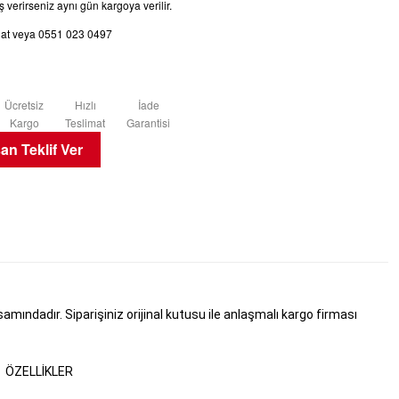
 verirseniz aynı gün kargoya verilir.
chat veya 0551 023 0497
Ücretsiz
Hızlı
İade
Kargo
Teslimat
Garantisi
n Teklif Ver
ındadır. Siparişiniz orijinal kutusu ile anlaşmalı kargo firması
ÖZELLIKLER