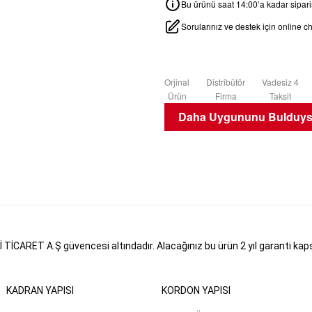
Bu ürünü saat 14:00’a kadar sipariş
Sorularınız ve destek için online 
Orjinal
Distribütör
Vadesiz 4
Ürün
Firma
Taksit
Daha Uygununu Bulduysa
CARET A.Ş güvencesi altındadır. Alacağınız bu ürün 2 yıl garanti kapsam
KADRAN YAPISI
KORDON YAPISI