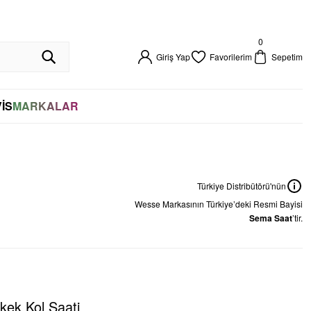
%100 ORİJİNAL
0
Giriş Yap
Favorilerim
Sepetim
İS
MARKALAR
Türkiye Distribütörü'nün
Wesse
Markasının Türkiye’deki Resmi Bayisi
Sema Saat
’tir.
k Kol Saati