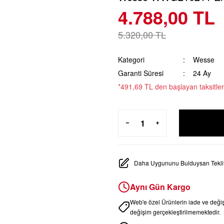
4.788,00 TL
5.320,00 TL
Kategori
Wesse
Garanti Süresi
24 Ay
*491,69 TL den başlayan taksitler
Daha Uygununu Bulduysan Teklif
Aynı Gün Kargo
Web'e özel Ürünlerin iade ve değ
değişim gerçekleştirilmemektedir.