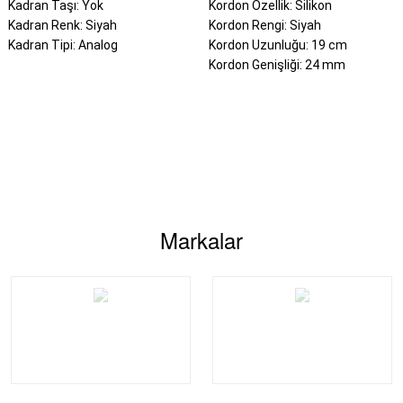
Kadran Taşı: Yok
Kordon Özellik: Silikon
Kadran Renk: Siyah
Kordon Rengi: Siyah
Kadran Tipi: Analog
Kordon Uzunluğu: 19 cm
Kordon Genişliği: 24 mm
siz gördüğünüz noktaları öneri formunu kullanarak tarafımıza iletebilirsiniz.
Bu ürüne ilk yorumu siz yapın!
Markalar
Yorum Yaz