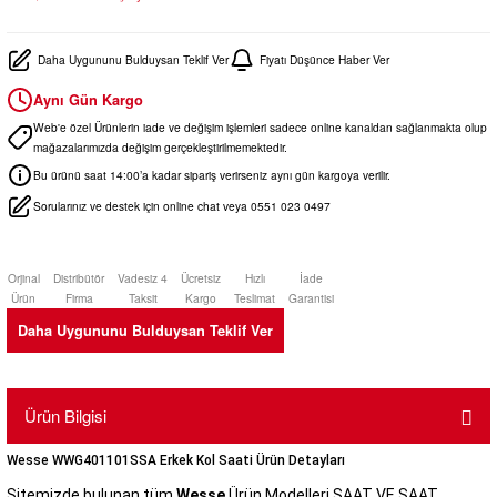
Daha Uygununu Bulduysan Teklif Ver
Fiyatı Düşünce Haber Ver
Aynı Gün Kargo
Web'e özel Ürünlerin iade ve değişim işlemleri sadece online kanaldan sağlanmakta olup
mağazalarımızda değişim gerçekleştirilmemektedir.
Bu ürünü saat 14:00’a kadar sipariş verirseniz aynı gün kargoya verilir.
Sorularınız ve destek için online chat veya 0551 023 0497
Orjinal
Distribütör
Vadesiz 4
Ücretsiz
Hızlı
İade
Ürün
Firma
Taksit
Kargo
Teslimat
Garantisi
Daha Uygununu Bulduysan Teklif Ver
Ürün Bilgisi
Wesse WWG401101SSA Erkek Kol Saati Ürün Detayları
Sitemizde bulunan tüm
Wesse
Ürün Modelleri SAAT VE SAAT