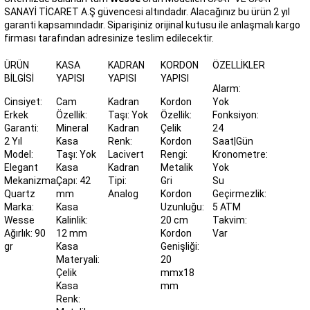
SANAYİ TİCARET A.Ş güvencesi altındadır. Alacağınız bu ürün 2 yıl
garanti kapsamındadır. Siparişiniz orijinal kutusu ile anlaşmalı kargo
firması tarafından adresinize teslim edilecektir.
ÜRÜN
KASA
KADRAN
KORDON
ÖZELLIKLER
BILGISI
YAPISI
YAPISI
YAPISI
Alarm:
Cinsiyet:
Cam
Kadran
Kordon
Yok
Erkek
Özellik:
Taşı: Yok
Özellik:
Fonksiyon:
Garanti:
Mineral
Kadran
Çelik
24
2 Yıl
Kasa
Renk:
Kordon
Saat|Gün
Model:
Taşı: Yok
Lacivert
Rengi:
Kronometre:
Elegant
Kasa
Kadran
Metalik
Yok
Mekanizma:
Çapı: 42
Tipi:
Gri
Su
Quartz
mm
Analog
Kordon
Geçirmezlik:
Marka:
Kasa
Uzunluğu:
5 ATM
Wesse
Kalinlik:
20 cm
Takvim:
Ağırlık: 90
12 mm
Kordon
Var
gr
Kasa
Genişliği:
Materyali:
20
Çelik
mmx18
Kasa
mm
Renk: